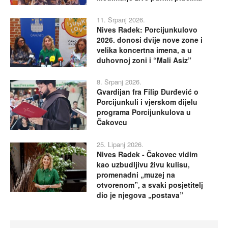
11. Srpanj 2026.
Nives Radek: Porcijunkulovo
2026. donosi dvije nove zone i
velika koncertna imena, a u
duhovnoj zoni i “Mali Asiz”
8. Srpanj 2026.
Gvardijan fra Filip Đurđević o
Porcijunkuli i vjerskom dijelu
programa Porcijunkulova u
Čakovcu
25. Lipanj 2026.
Nives Radek - Čakovec vidim
kao uzbudljivu živu kulisu,
promenadni „muzej na
otvorenom”, a svaki posjetitelj
dio je njegova „postava”