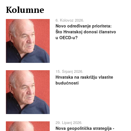
Kolumne
6. Kolovoz 2026.
Novo određivanje prioriteta:
Što Hrvatskoj donosi članstvo
u OECD-u?
15. Srpanj 2026.
Hrvatska na raskrižju vlastite
budućnosti
29. Lipanj 2026.
Nova geopolitička strategija -