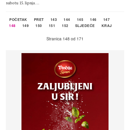
subotu 15. lipnja …
POČETAK
PRET
143
144
145
146
147
148
149
150
151
152
SLJEDEĆE
KRAJ
Stranica 148 od 171