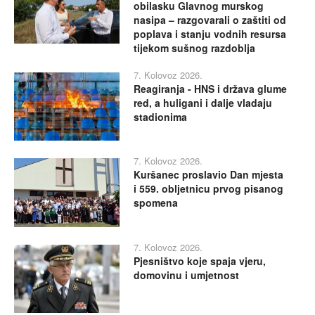
obilasku Glavnog murskog
nasipa – razgovarali o zaštiti od
poplava i stanju vodnih resursa
tijekom sušnog razdoblja
7. Kolovoz 2026.
Reagiranja - HNS i država glume
red, a huligani i dalje vladaju
stadionima
7. Kolovoz 2026.
Kuršanec proslavio Dan mjesta
i 559. obljetnicu prvog pisanog
spomena
7. Kolovoz 2026.
Pjesništvo koje spaja vjeru,
domovinu i umjetnost