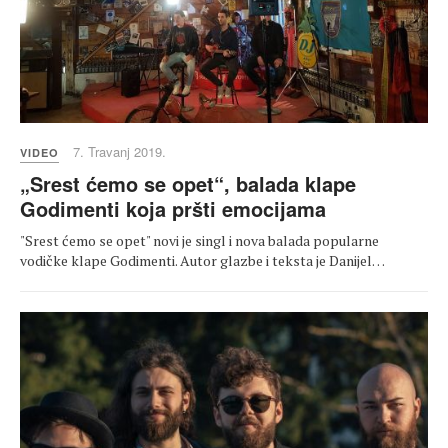
7. Travanj 2019.
VIDEO
„Srest ćemo se opet“, balada klape
Godimenti koja pršti emocijama
"Srest ćemo se opet" novi je singl i nova balada popularne
vodičke klape Godimenti. Autor glazbe i teksta je Danijel…