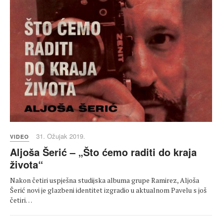
31. Ožujak 2019.
VIDEO
Aljoša Šerić – „Što ćemo raditi do kraja
života“
Nakon četiri uspješna studijska albuma grupe Ramirez, Aljoša
Šerić novi je glazbeni identitet izgradio u aktualnom Pavelu s još
četiri…