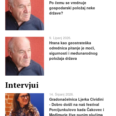
Po čemu se vrednuje
gospodarski položaj neke
države?
9. Lipanj 2026.
Hrana kao geostrateška
odrednica pitanje je moći,
sigurnosti i međunarodnog
položaja država
Intervjui
14. Srpanj 2026.
Gradonačelnica Ljerka Cividini
- Dobro došli na naš festival
Porcijunkulovo kada Čakovec i
Međimurje žive punim plućima