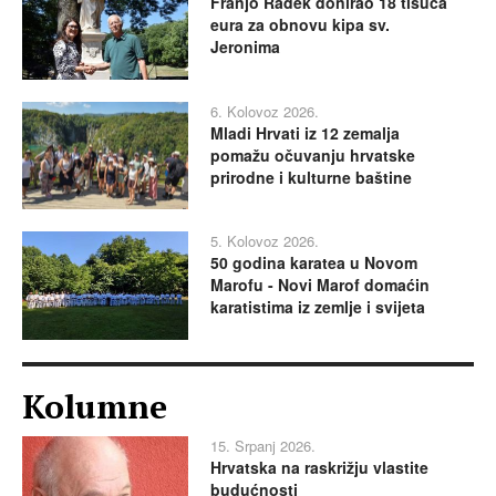
Franjo Radek donirao 18 tisuća
eura za obnovu kipa sv.
Jeronima
6. Kolovoz 2026.
Mladi Hrvati iz 12 zemalja
pomažu očuvanju hrvatske
prirodne i kulturne baštine
5. Kolovoz 2026.
50 godina karatea u Novom
Marofu - Novi Marof domaćin
karatistima iz zemlje i svijeta
Kolumne
15. Srpanj 2026.
Hrvatska na raskrižju vlastite
budućnosti