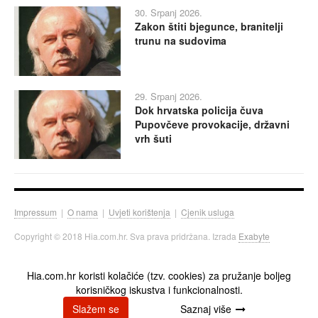
30. Srpanj 2026.
Zakon štiti bjegunce, branitelji
trunu na sudovima
29. Srpanj 2026.
Dok hrvatska policija čuva
Pupovčeve provokacije, državni
vrh šuti
Impressum
|
O nama
|
Uvjeti korištenja
|
Cjenik usluga
Copyright © 2018 Hia.com.hr. Sva prava pridržana. Izrada
Exabyte
Hia.com.hr koristi kolačiće (tzv. cookies) za pružanje boljeg
korisničkog iskustva i funkcionalnosti.
Slažem se
Saznaj više