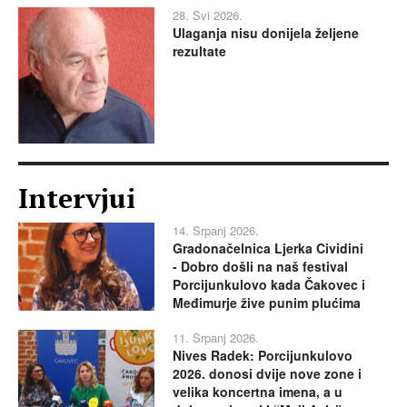
28. Svi 2026.
Ulaganja nisu donijela željene
rezultate
Intervjui
14. Srpanj 2026.
Gradonačelnica Ljerka Cividini
- Dobro došli na naš festival
Porcijunkulovo kada Čakovec i
Međimurje žive punim plućima
11. Srpanj 2026.
Nives Radek: Porcijunkulovo
2026. donosi dvije nove zone i
velika koncertna imena, a u