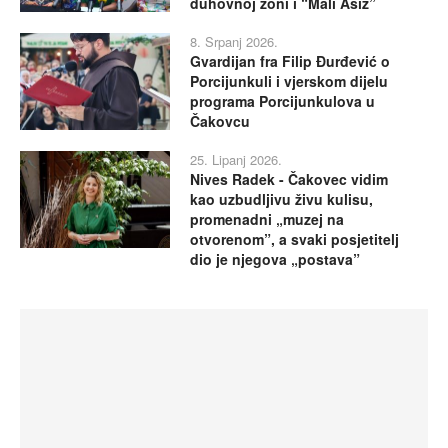
duhovnoj zoni i “Mali Asiz”
8. Srpanj 2026.
Gvardijan fra Filip Đurđević o
Porcijunkuli i vjerskom dijelu
programa Porcijunkulova u
Čakovcu
25. Lipanj 2026.
Nives Radek - Čakovec vidim
kao uzbudljivu živu kulisu,
promenadni „muzej na
otvorenom”, a svaki posjetitelj
dio je njegova „postava”