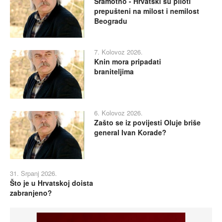
Sramotno - Hrvatski su piloti
prepušteni na milost i nemilost
Beogradu
7. Kolovoz 2026.
Knin mora pripadati
braniteljima
6. Kolovoz 2026.
Zašto se iz povijesti Oluje briše
general Ivan Korade?
31. Srpanj 2026.
Što je u Hrvatskoj doista
zabranjeno?