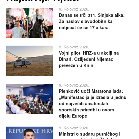
9. Kolovoz 2026.
Danas se trči 311. Sinjska alka:
Za naslov slavodobitnika
natjecat će se 17 alkara
9. Kolovoz 2026.
Vojni piloti HRZ-a u akciji na
Dinari: Ozlijeđeni Nijemac
prevezen u Knin
9. Kolovoz 2026.
Plenković uoči Maratona lađa:
„Manifestacija je izrasla u jednu
od najvećih amaterskih
sportskih priredbi u ovom
dijelu Europe
9. Kolovoz 2026.
Ministri o sudaru putničkog i