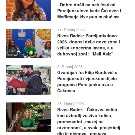
- Dobro došli na naš festival
Porcijunkulovo kada Čakovec i
Međimurje žive punim plućima
11. Srpanj 2026.
Nives Radek: Porcijunkulovo
2026. donosi dvije nove zone i
velika koncertna imena, a u
duhovnoj zoni i “Mali Asiz”
8. Srpanj 2026.
Gvardijan fra Filip Đurđević o
Porcijunkuli i vjerskom dijelu
programa Porcijunkulova u
Čakovcu
25. Lipanj 2026.
Nives Radek - Čakovec vidim
kao uzbudljivu živu kulisu,
promenadni „muzej na
otvorenom”, a svaki posjetitelj
dio je njegova „postava”