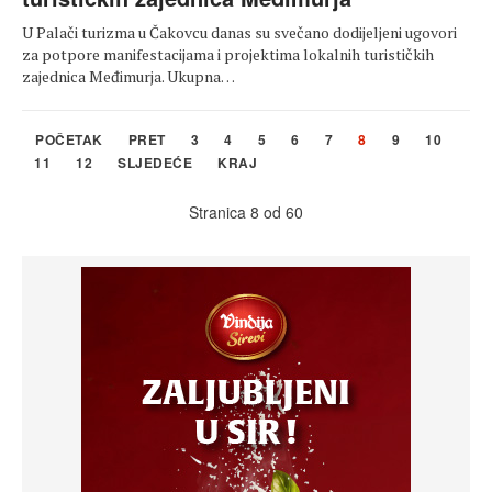
U Palači turizma u Čakovcu danas su svečano dodijeljeni ugovori
za potpore manifestacijama i projektima lokalnih turističkih
zajednica Međimurja. Ukupna…
POČETAK
PRET
3
4
5
6
7
8
9
10
11
12
SLJEDEĆE
KRAJ
Stranica 8 od 60