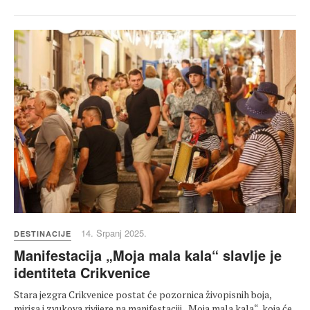
14. Srpanj 2025.
DESTINACIJE
Manifestacija „Moja mala kala“ slavlje je
identiteta Crikvenice
Stara jezgra Crikvenice postat će pozornica živopisnih boja,
mirisa i zvukova rivijere na manifestaciji „Moja mala kala“, koja će