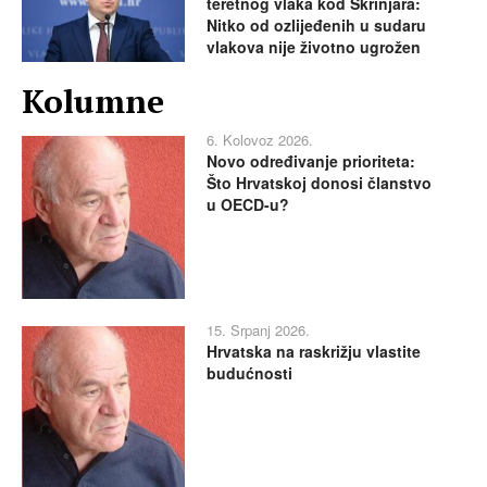
teretnog vlaka kod Škrinjara:
Nitko od ozlijeđenih u sudaru
vlakova nije životno ugrožen
Kolumne
6. Kolovoz 2026.
Novo određivanje prioriteta:
Što Hrvatskoj donosi članstvo
u OECD-u?
15. Srpanj 2026.
Hrvatska na raskrižju vlastite
budućnosti