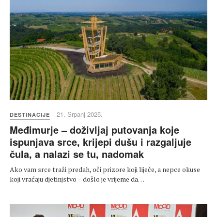
21. Srpanj 2025.
DESTINACIJE
Međimurje – doživljaj putovanja koje
ispunjava srce, krijepi dušu i razgaljuje
čula, a nalazi se tu, nadomak
Ako vam srce traži predah, oči prizore koji liječe, a nepce okuse
koji vraćaju djetinjstvo – došlo je vrijeme da…