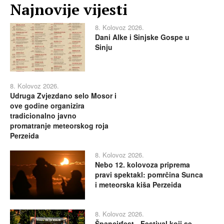
Najnovije vijesti
8. Kolovoz 2026.
Dani Alke i Sinjske Gospe u
Sinju
8. Kolovoz 2026.
Udruga Zvjezdano selo Mosor i
ove godine organizira
tradicionalno javno
promatranje meteorskog roja
Perzeida
8. Kolovoz 2026.
Nebo 12. kolovoza priprema
pravi spektakl: pomrčina Sunca
i meteorska kiša Perzeida
8. Kolovoz 2026.
Špancirfest - Festival koji se