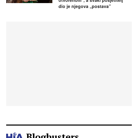
otvorenom”, a svaki posjetitelj
dio je njegova „postava”
Blogbusters