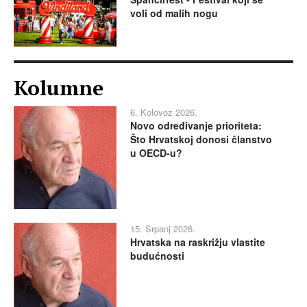
voli od malih nogu
Kolumne
6. Kolovoz 2026.
Novo određivanje prioriteta:
Što Hrvatskoj donosi članstvo
u OECD-u?
15. Srpanj 2026.
Hrvatska na raskrižju vlastite
budućnosti