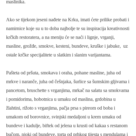
maslinika.
Ako se tijekom jeseni nađete na Krku, imati ćete prilike probati i
namirnice koje su u to doba najbolje te su inspiracija kreativnosti
krčkih restoratera, a na meniju će se naći i lignje, vrganji,
masline, grožđe, smokve, kesteni, bundeve, kruške i jabuke, uz
ostale krčke specijalitete u slatkim i slanim varijantama.
Pašteta od pršuta, smokava i oraha, pohane masline, juha od
mrkve i naranče, juha od češnjaka, šurlice sa šumskim gljivama i
pancetom, bruschette s vrganjima, mrkač na salatu sa smokvama
i pomidorima, hobotnica u umaku od maslina, grdobina u
žlahtini, rižoto s vrganjima, pačja prsa s pireom od boba i
umakom od borovnice, svinjski medaljoni u krem umaku od
bundeve i kadulje, biftek od jelena u krusti od kakaa s restanom
bučom, njoki od bundeve, torta od prhkog tijesta s mendulama i