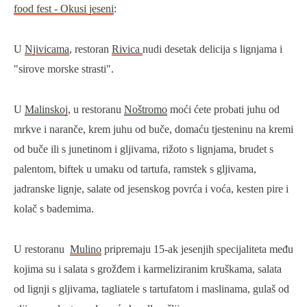
food fest - Okusi jeseni
:
U
Njivicama
, restoran
Rivica
nudi desetak delicija s lignjama i
"sirove morske strasti".
U
Malinskoj
, u restoranu
Noštromo
moći ćete probati juhu od
mrkve i naranče, krem juhu od buče, domaću tjesteninu na kremi
od buče ili s junetinom i gljivama, rižoto s lignjama, brudet s
palentom, biftek u umaku od tartufa, ramstek s gljivama,
jadranske lignje, salate od jesenskog povrća i voća, kesten pire i
kolač s bademima.
U restoranu
Mulino
pripremaju 15-ak jesenjih specijaliteta među
kojima su i salata s grožđem i karmeliziranim kruškama, salata
od lignji s gljivama, tagliatele s tartufatom i maslinama, gulaš od