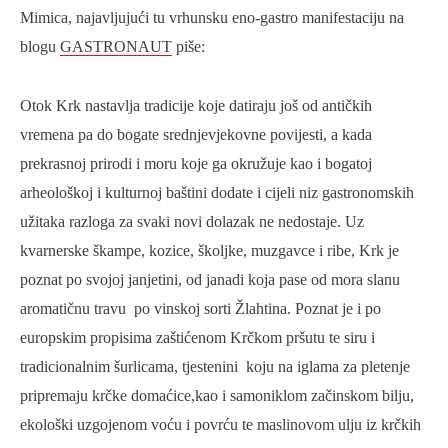
Mimica, najavljujući tu vrhunsku eno-gastro manifestaciju na
blogu
GASTRONAUT
piše:
Otok Krk nastavlja tradicije koje datiraju još od antičkih
vremena pa do bogate srednjevjekovne povijesti, a kada
prekrasnoj prirodi i moru koje ga okružuje kao i bogatoj
arheološkoj i kulturnoj baštini dodate i cijeli niz gastronomskih
užitaka razloga za svaki novi dolazak ne nedostaje. Uz
kvarnerske škampe, kozice, školjke, muzgavce i ribe, Krk je
poznat po svojoj janjetini, od janadi koja pase od mora slanu
aromatičnu travu po vinskoj sorti Žlahtina. Poznat je i po
europskim propisima zaštićenom Krčkom pršutu te siru i
tradicionalnim šurlicama, tjestenini koju na iglama za pletenje
pripremaju krčke domaćice,kao i samoniklom začinskom bilju,
ekološki uzgojenom voću i povrću te maslinovom ulju iz krčkih