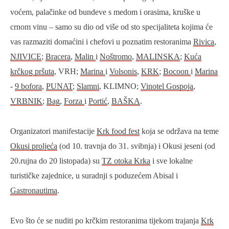
voćem, palačinke od bundeve s medom i orasima, kruške u
crnom vinu – samo su dio od više od sto specijaliteta kojima će
vas razmaziti domaćini i chefovi u poznatim restoranima
Rivica
,
NJIVICE
;
Bracera
,
Malin
i
Noštromo
,
MALINSKA
;
Kuća
krčkog pršuta
, VRH;
Marina
i
Volsonis
,
KRK
;
Bocoon
i
Marina
-
9 bofora
,
PUNAT
;
Slamni
, KLIMNO;
Vinotel Gospoja
,
VRBNIK
;
Bag
,
Forza
i
Portić
,
BAŠKA
.
Organizatori manifestacije
Krk food fest
koja se održava na teme
Okusi proljeća
(od 10. travnja do 31. svibnja) i Okusi jeseni (od
20.rujna do 20 listopada) su
TZ otoka Krka
i sve lokalne
turističke zajednice, u suradnji s poduzećem Abisal i
Gastronautima
.
Evo što će se nuditi po krčkim restoranima tijekom trajanja
Krk