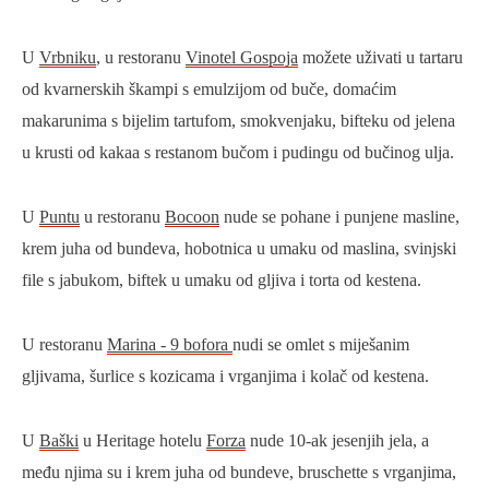
U
Vrbniku
, u restoranu
Vinotel Gospoja
možete uživati u tartaru
od kvarnerskih škampi s emulzijom od buče, domaćim
makarunima s bijelim tartufom, smokvenjaku, bifteku od jelena
u krusti od kakaa s restanom bučom i pudingu od bučinog ulja.
U
Puntu
u restoranu
Bocoon
nude se pohane i punjene masline,
krem juha od bundeva, hobotnica u umaku od maslina, svinjski
file s jabukom, biftek u umaku od gljiva i torta od kestena.
U restoranu
Marina -
9 bofora
nudi se omlet s miješanim
gljivama, šurlice s kozicama i vrganjima i kolač od kestena.
U
Baški
u Heritage hotelu
Forza
nude 10-ak jesenjih jela, a
među njima su i krem juha od bundeve, bruschette s vrganjima,