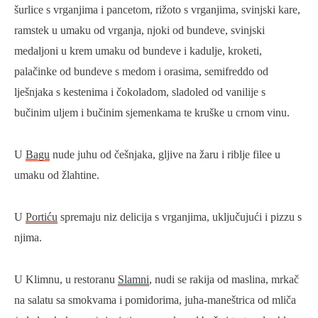
šurlice s vrganjima i pancetom, rižoto s vrganjima, svinjski kare,
ramstek u umaku od vrganja, njoki od bundeve, svinjski
medaljoni u krem umaku od bundeve i kadulje, kroketi,
palačinke od bundeve s medom i orasima, semifreddo od
lješnjaka s kestenima i čokoladom, sladoled od vanilije s
bučinim uljem i bučinim sjemenkama te kruške u crnom vinu.
U
Bagu
nude juhu od češnjaka, gljive na žaru i riblje filee u
umaku od žlahtine.
U
Portiću
spremaju niz delicija s vrganjima, uključujući i pizzu s
njima.
U Klimnu, u restoranu
Slamni
, nudi se rakija od maslina, mrkač
na salatu sa smokvama i pomidorima, juha-maneštrica od mliča