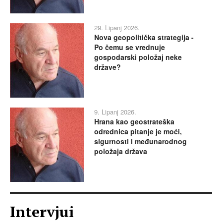
29. Lipanj 2026.
Nova geopolitička strategija -
Po čemu se vrednuje
gospodarski položaj neke
države?
9. Lipanj 2026.
Hrana kao geostrateška
odrednica pitanje je moći,
sigurnosti i međunarodnog
položaja država
Intervjui