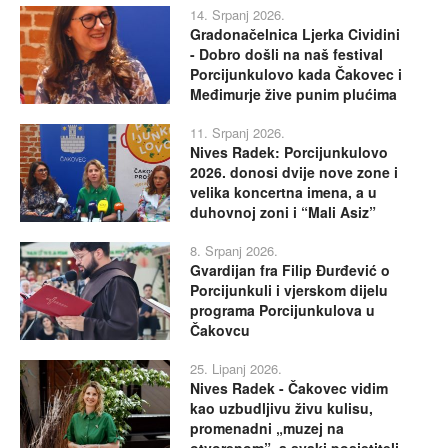
14. Srpanj 2026.
Gradonačelnica Ljerka Cividini
- Dobro došli na naš festival
Porcijunkulovo kada Čakovec i
Međimurje žive punim plućima
11. Srpanj 2026.
Nives Radek: Porcijunkulovo
2026. donosi dvije nove zone i
velika koncertna imena, a u
duhovnoj zoni i “Mali Asiz”
8. Srpanj 2026.
Gvardijan fra Filip Đurđević o
Porcijunkuli i vjerskom dijelu
programa Porcijunkulova u
Čakovcu
25. Lipanj 2026.
Nives Radek - Čakovec vidim
kao uzbudljivu živu kulisu,
promenadni „muzej na