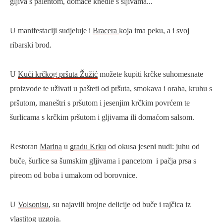
gljiva s palentom, domaće knedle s šljivama...
U manifestaciji sudjeluje i
Bracera
koja ima peku, a i svoj
ribarski brod.
U
Kući krčkog pršuta Žužić
možete kupiti krčke suhomesnate
proizvode te uživati u pašteti od pršuta, smokava i oraha, kruhu s
pršutom, maneštri s pršutom i jesenjim krčkim povrćem te
šurlicama s krčkim pršutom i gljivama ili domaćom salsom.
Restoran
Marina
u
gradu Krku
od okusa jeseni nudi: juhu od
buče, šurlice sa šumskim gljivama i pancetom i pačja prsa s
pireom od boba i umakom od borovnice.
U
Volsonisu
, su najavili brojne delicije od buče i rajčica iz
vlastitog uzgoja.