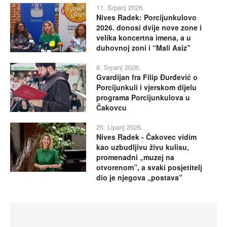
11. Srpanj 2026.
Nives Radek: Porcijunkulovo
2026. donosi dvije nove zone i
velika koncertna imena, a u
duhovnoj zoni i “Mali Asiz”
8. Srpanj 2026.
Gvardijan fra Filip Đurđević o
Porcijunkuli i vjerskom dijelu
programa Porcijunkulova u
Čakovcu
25. Lipanj 2026.
Nives Radek - Čakovec vidim
kao uzbudljivu živu kulisu,
promenadni „muzej na
otvorenom”, a svaki posjetitelj
dio je njegova „postava”