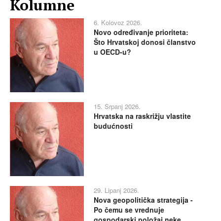
Kolumne
6. Kolovoz 2026.
Novo određivanje prioriteta:
Što Hrvatskoj donosi članstvo
u OECD-u?
15. Srpanj 2026.
Hrvatska na raskrižju vlastite
budućnosti
29. Lipanj 2026.
Nova geopolitička strategija -
Po čemu se vrednuje
gospodarski položaj neke