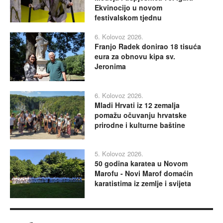
Ekvinocijo u novom
festivalskom tjednu
6. Kolovoz 2026.
Franjo Radek donirao 18 tisuća
eura za obnovu kipa sv.
Jeronima
6. Kolovoz 2026.
Mladi Hrvati iz 12 zemalja
pomažu očuvanju hrvatske
prirodne i kulturne baštine
5. Kolovoz 2026.
50 godina karatea u Novom
Marofu - Novi Marof domaćin
karatistima iz zemlje i svijeta