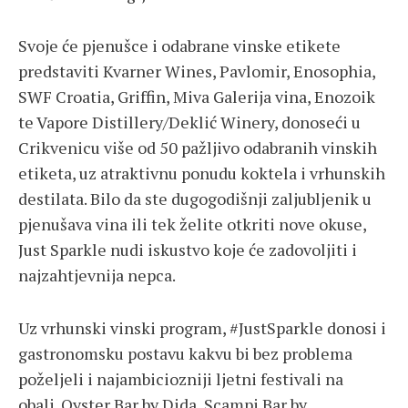
Svoje će pjenušce i odabrane vinske etikete
predstaviti Kvarner Wines, Pavlomir, Enosophia,
SWF Croatia, Griffin, Miva Galerija vina, Enozoik
te Vapore Distillery/Deklić Winery, donoseći u
Crikvenicu više od 50 pažljivo odabranih vinskih
etiketa, uz atraktivnu ponudu koktela i vrhunskih
destilata. Bilo da ste dugogodišnji zaljubljenik u
pjenušava vina ili tek želite otkriti nove okuse,
Just Sparkle nudi iskustvo koje će zadovoljiti i
najzahtjevnija nepca.
Uz vrhunski vinski program, #JustSparkle donosi i
gastronomsku postavu kakvu bi bez problema
poželjeli i najambiciozniji ljetni festivali na
obali. Oyster Bar by Dida, Scampi Bar by