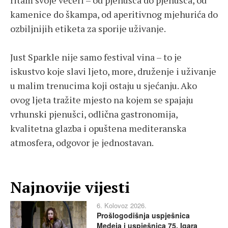
ritam svoje večeri – od pjenušca do pjenušca, od
kamenice do škampa, od aperitivnog mjehurića do
ozbiljnijih etiketa za sporije uživanje.
Just Sparkle nije samo festival vina – to je
iskustvo koje slavi ljeto, more, druženje i uživanje
u malim trenucima koji ostaju u sjećanju. Ako
ovog ljeta tražite mjesto na kojem se spajaju
vrhunski pjenušci, odlična gastronomija,
kvalitetna glazba i opuštena mediteranska
atmosfera, odgovor je jednostavan.
Najnovije vijesti
6. Kolovoz 2026.
Prošlogodišnja uspješnica
Medeja i uspješnica 75. Igara