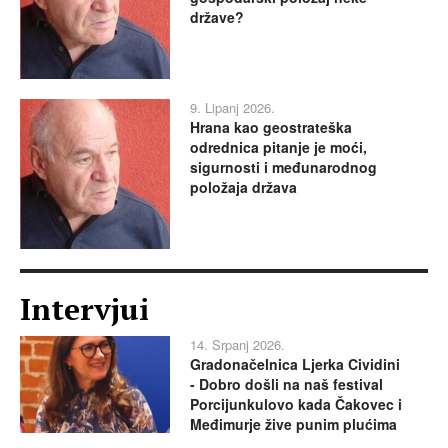
države?
9. Lipanj 2026.
Hrana kao geostrateška
odrednica pitanje je moći,
sigurnosti i međunarodnog
položaja država
Intervjui
14. Srpanj 2026.
Gradonačelnica Ljerka Cividini
- Dobro došli na naš festival
Porcijunkulovo kada Čakovec i
Međimurje žive punim plućima