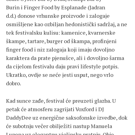
Burin i Finger Food by Esplanade (Jadran
d.d.) donose vrhunske proizvode i zalogaje
osmišljene kao ozbiljan hedonistički sadržaj, a ne
tek festivalsku kulisu: kamenice, kvarnerske
škampe, tartare, burger od škampa, profinjeni
finger food i niz zalogaja koji imaju dovoljno
karaktera da prate pjenušce, ali i dovoljno šarma
da cijelom festivalu daju pravi lifestyle potpis.
Ukratko, ovdje se neće jesti usput, nego vrlo
dobro.
Kad sunce zađe, festival će preuzeti glazba. U
petak će atmosferu zagrijati Voxford i DJ
DaddyDee uz energične saksofonske izvedbe, dok
će subotnju večer obilježiti nastup Manuela
Lupena uz elegantnu violinsku pratnju. Obje