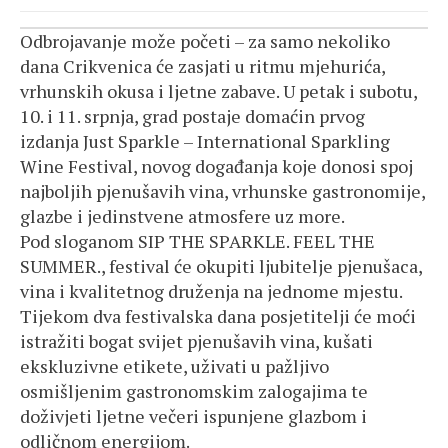
Odbrojavanje može početi – za samo nekoliko
dana Crikvenica će zasjati u ritmu mjehurića,
vrhunskih okusa i ljetne zabave. U petak i subotu,
10. i 11. srpnja, grad postaje domaćin prvog
izdanja Just Sparkle – International Sparkling
Wine Festival, novog događanja koje donosi spoj
najboljih pjenušavih vina, vrhunske gastronomije,
glazbe i jedinstvene atmosfere uz more.
Pod sloganom SIP THE SPARKLE. FEEL THE
SUMMER., festival će okupiti ljubitelje pjenušaca,
vina i kvalitetnog druženja na jednome mjestu.
Tijekom dva festivalska dana posjetitelji će moći
istražiti bogat svijet pjenušavih vina, kušati
ekskluzivne etikete, uživati u pažljivo
osmišljenim gastronomskim zalogajima te
doživjeti ljetne večeri ispunjene glazbom i
odličnom energijom.