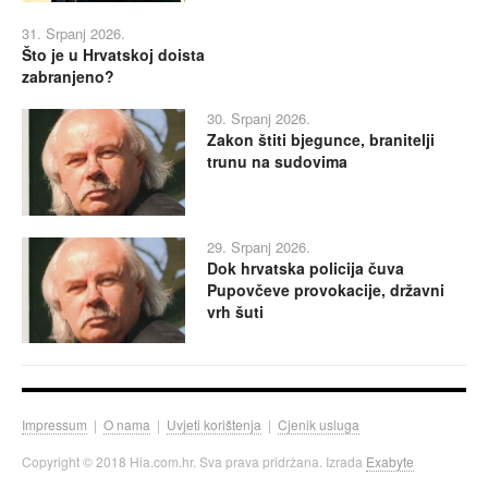
31. Srpanj 2026.
Što je u Hrvatskoj doista
zabranjeno?
30. Srpanj 2026.
Zakon štiti bjegunce, branitelji
trunu na sudovima
29. Srpanj 2026.
Dok hrvatska policija čuva
Pupovčeve provokacije, državni
vrh šuti
Impressum
|
O nama
|
Uvjeti korištenja
|
Cjenik usluga
Copyright © 2018 Hia.com.hr. Sva prava pridržana. Izrada
Exabyte