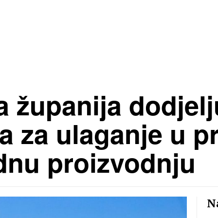
županija dodjelj
a za ulaganje u p
dnu proizvodnju
Na