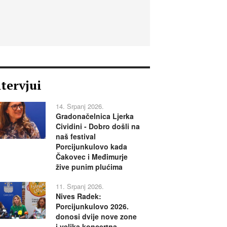
ntervjui
14. Srpanj 2026.
Gradonačelnica Ljerka
Cividini - Dobro došli na
naš festival
Porcijunkulovo kada
Čakovec i Međimurje
žive punim plućima
11. Srpanj 2026.
Nives Radek:
Porcijunkulovo 2026.
donosi dvije nove zone
i velika koncertna