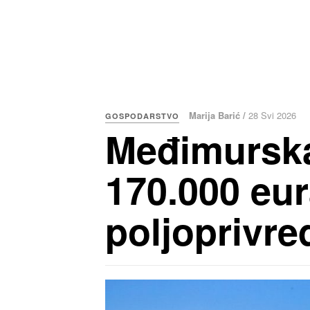
Marija Barić /
28 Svi 2026
GOSPODARSTVO
Međimurska 
170.000 eur
poljoprivre