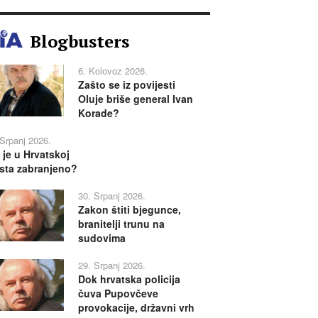
Blogbusters
6. Kolovoz 2026.
Zašto se iz povijesti
Oluje briše general Ivan
Korade?
 Srpanj 2026.
 je u Hrvatskoj
sta zabranjeno?
30. Srpanj 2026.
Zakon štiti bjegunce,
branitelji trunu na
sudovima
29. Srpanj 2026.
Dok hrvatska policija
čuva Pupovčeve
provokacije, državni vrh