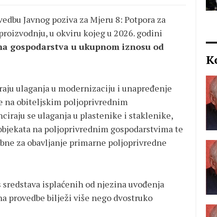
vedbu Javnog poziva za Mjeru 8: Potpora za
roizvodnju, u okviru kojeg u 2026. godini
dna gospodarstva u ukupnom iznosu od
K
iraju ulaganja u modernizaciju i unapređenje
e na obiteljskim poljoprivrednim
ciraju se ulaganja u plastenike i staklenike,
 objekata na poljoprivrednim gospodarstvima te
bne za obavljanje primarne poljoprivredne
s sredstava isplaćenih od njezina uvođenja
na provedbe bilježi više nego dvostruko