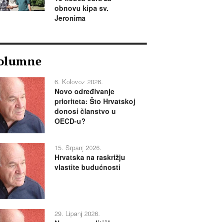
obnovu kipa sv.
Jeronima
olumne
6. Kolovoz 2026.
Novo određivanje
prioriteta: Što Hrvatskoj
donosi članstvo u
OECD-u?
15. Srpanj 2026.
Hrvatska na raskrižju
vlastite budućnosti
29. Lipanj 2026.