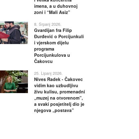
imena, a u duhovnoj
zoni i “Mali Asiz”
8. Srpanj 2026.
Gvardijan fra Filip
Đurđević o Porcijunkuli
i vjerskom dijelu
programa
Porcijunkulova u
Čakovcu
25. Lipanj 2026.
Nives Radek - Čakovec
vidim kao uzbudljivu
živu kulisu, promenadni
„muzej na otvorenom”,
a svaki posjetitelj dio je
njegova „postava”