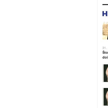
31.
Što
doi