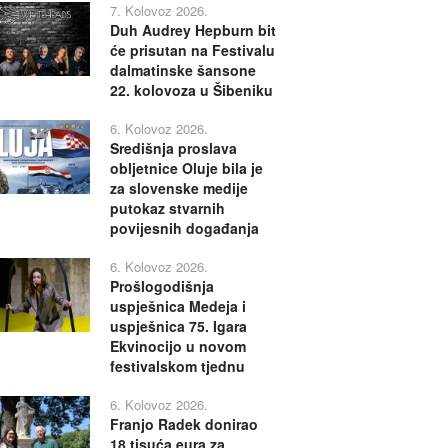
7. Kolovoz 2026.
Duh Audrey Hepburn bit
će prisutan na Festivalu
dalmatinske šansone
22. kolovoza u Šibeniku
6. Kolovoz 2026.
Središnja proslava
obljetnice Oluje bila je
za slovenske medije
putokaz stvarnih
povijesnih događanja
6. Kolovoz 2026.
Prošlogodišnja
uspješnica Medeja i
uspješnica 75. Igara
Ekvinocijo u novom
festivalskom tjednu
6. Kolovoz 2026.
Franjo Radek donirao
18 tisuća eura za