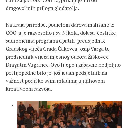
eura za potrebe Centra, prikupljenih od
dragovoljnih priloga gledatelja.
Na kraju priredbe, podjelom darova mališane iz
COO-a je razveselio i sv. Nikola, dok su čestitke
sudionicima programa uputili predsjednik
Gradskog vijeća Grada Čakovca Josip Varga te
predsjednik Vijeća mjesnog odbora Žiškovec
Dragutin Vugrinec. Ovo lijepo i zabavno nedjeljno
poslijepodne bilo je još jedan podsjetnik na
važnost podrške svim mladima u njihovom
kreativnom razvoju.