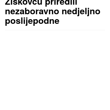
Žiškovcu priredili
nezaboravno nedjeljno
poslijepodne