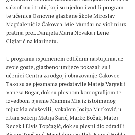
saksofonu i trubi, koji su ujedno i vodili program
te učenica Osnovne glazbene škole Miroslav
Magdalenić iz Čakovca, Mie Munđar na violini uz
pratnju prof. Danijela Maria Novaka i Lene
Ciglarić na klarinetu.
U programu ispunjenom odličnim nastupima, uz
svoje goste, glazbeno umijeće pokazali su i
učenici Centra za odgoj i obrazovanje Čakovec.
Tako su se pjesmama predstavile Mateja Vargek i
Vanesa Bogar, dok su plesnom koreografijom te
izvedbom pjesme Mamma Mia iz istoimenog
mjuzikla oduševili, vokalom Josipa Murković, u
ritam sekciji Matija Šarić, Marko Božak, Matej
Recek i Elvis Topčagić, dok su plesni dio odradili
Bisera Topčagić, Magdalena Hatlak, Nenad Hoblaj,