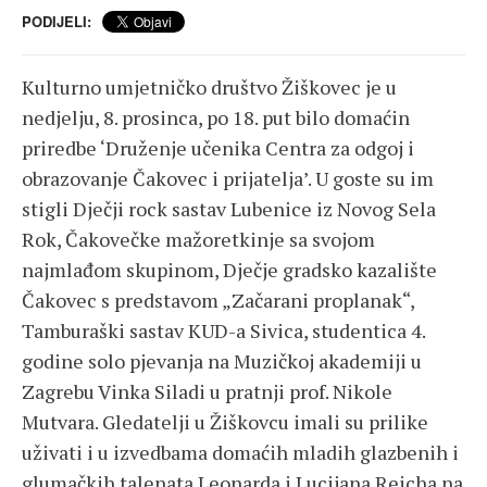
PODIJELI:
Kulturno umjetničko društvo Žiškovec je u
nedjelju, 8. prosinca, po 18. put bilo domaćin
priredbe ‘Druženje učenika Centra za odgoj i
obrazovanje Čakovec i prijatelja’. U goste su im
stigli Dječji rock sastav Lubenice iz Novog Sela
Rok, Čakovečke mažoretkinje sa svojom
najmlađom skupinom, Dječje gradsko kazalište
Čakovec s predstavom „Začarani proplanak“,
Tamburaški sastav KUD-a Sivica, studentica 4.
godine solo pjevanja na Muzičkoj akademiji u
Zagrebu Vinka Siladi u pratnji prof. Nikole
Mutvara. Gledatelji u Žiškovcu imali su prilike
uživati i u izvedbama domaćih mladih glazbenih i
glumačkih talenata Leonarda i Lucijana Reicha na