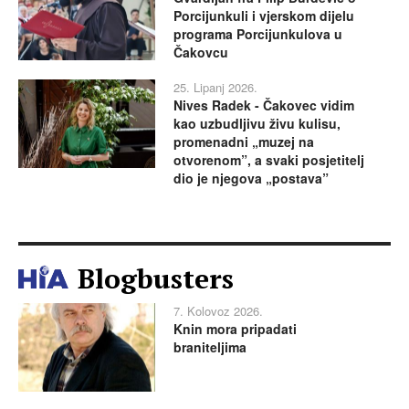
Porcijunkuli i vjerskom dijelu
programa Porcijunkulova u
Čakovcu
25. Lipanj 2026.
Nives Radek - Čakovec vidim
kao uzbudljivu živu kulisu,
promenadni „muzej na
otvorenom”, a svaki posjetitelj
dio je njegova „postava”
Blogbusters
7. Kolovoz 2026.
Knin mora pripadati
braniteljima