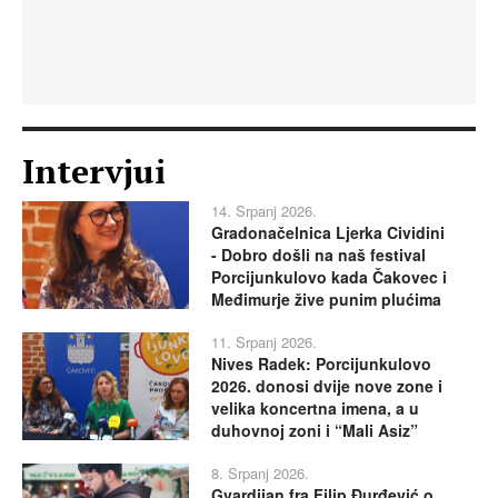
Intervjui
14. Srpanj 2026.
Gradonačelnica Ljerka Cividini
- Dobro došli na naš festival
Porcijunkulovo kada Čakovec i
Međimurje žive punim plućima
11. Srpanj 2026.
Nives Radek: Porcijunkulovo
2026. donosi dvije nove zone i
velika koncertna imena, a u
duhovnoj zoni i “Mali Asiz”
8. Srpanj 2026.
Gvardijan fra Filip Đurđević o