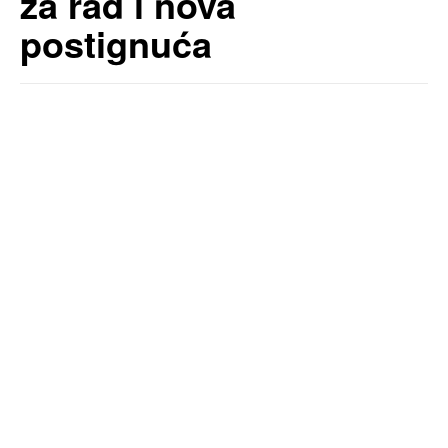
za rad i nova
postignuća