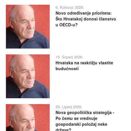
6. Kolovoz 2026.
Novo određivanje prioriteta:
Što Hrvatskoj donosi članstvo
u OECD-u?
15. Srpanj 2026.
Hrvatska na raskrižju vlastite
budućnosti
29. Lipanj 2026.
Nova geopolitička strategija -
Po čemu se vrednuje
gospodarski položaj neke
države?