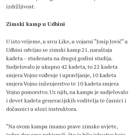
izdržljivost.
Zimski kamp u Udbini
U isto vrijeme, u srcu Like, u vojarni “Josip Jović“ u
Udbini odvijao se zimski kamp 21. naraštaja
kadeta – studenata na drugoj godini studija.
Sudjelovalo je ukupno 42 kadeta, to 22 kadeta
smjera Vojno vođenje i upravljanje, 10 kadeta
smjera Vojno inženjerstvo te 10 kadeta smjera
Vojno pomorstvo. Uz njih, na kampu je sudjelovalo
i devet kadeta generacijskih voditelja te časnici i
dočasnici u ulozi instruktora.
“Na ovom kampu imamo prave zimske uvjete,
jedan dan smo pokisnuli, što je bilo iskustvo koje