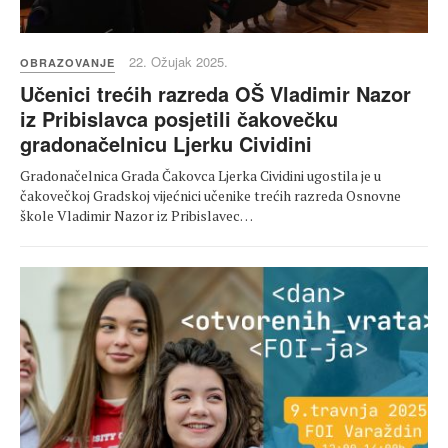
22. Ožujak 2025.
OBRAZOVANJE
Učenici trećih razreda OŠ Vladimir Nazor
iz Pribislavca posjetili čakovečku
gradonačelnicu Ljerku Cividini
Gradonačelnica Grada Čakovca Ljerka Cividini ugostila je u
čakovečkoj Gradskoj vijećnici učenike trećih razreda Osnovne
škole Vladimir Nazor iz Pribislavec…