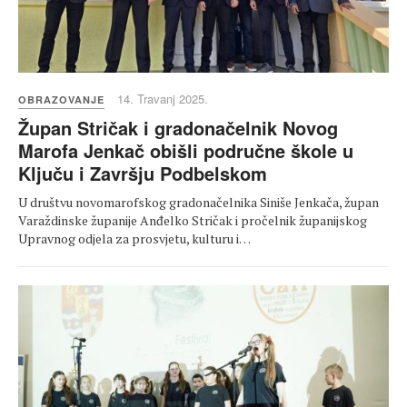
14. Travanj 2025.
OBRAZOVANJE
Župan Stričak i gradonačelnik Novog
Marofa Jenkač obišli područne škole u
Ključu i Završju Podbelskom
U društvu novomarofskog gradonačelnika Siniše Jenkača, župan
Varaždinske županije Anđelko Stričak i pročelnik županijskog
Upravnog odjela za prosvjetu, kulturu i…