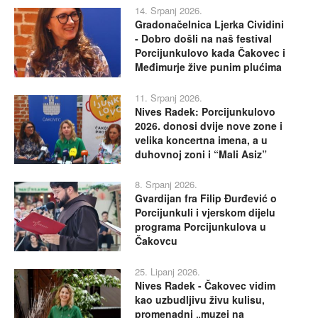
14. Srpanj 2026.
Gradonačelnica Ljerka Cividini
- Dobro došli na naš festival
Porcijunkulovo kada Čakovec i
Međimurje žive punim plućima
11. Srpanj 2026.
Nives Radek: Porcijunkulovo
2026. donosi dvije nove zone i
velika koncertna imena, a u
duhovnoj zoni i “Mali Asiz”
8. Srpanj 2026.
Gvardijan fra Filip Đurđević o
Porcijunkuli i vjerskom dijelu
programa Porcijunkulova u
Čakovcu
25. Lipanj 2026.
Nives Radek - Čakovec vidim
kao uzbudljivu živu kulisu,
promenadni „muzej na