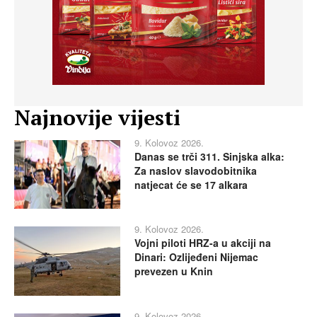
Najnovije vijesti
9. Kolovoz 2026.
Danas se trči 311. Sinjska alka:
Za naslov slavodobitnika
natjecat će se 17 alkara
9. Kolovoz 2026.
Vojni piloti HRZ-a u akciji na
Dinari: Ozlijeđeni Nijemac
prevezen u Knin
9. Kolovoz 2026.