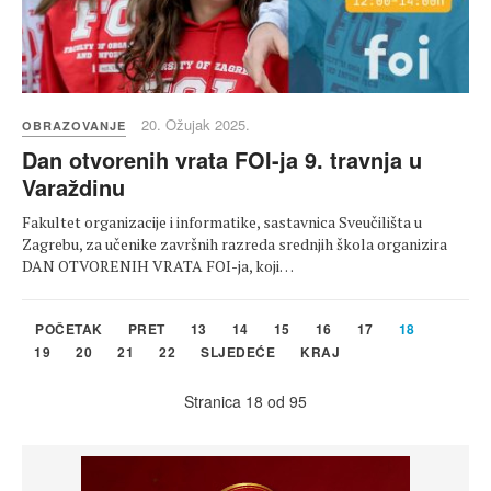
20. Ožujak 2025.
OBRAZOVANJE
Dan otvorenih vrata FOI-ja 9. travnja u
Varaždinu
Fakultet organizacije i informatike, sastavnica Sveučilišta u
Zagrebu, za učenike završnih razreda srednjih škola organizira
DAN OTVORENIH VRATA FOI-ja, koji…
POČETAK
PRET
13
14
15
16
17
18
19
20
21
22
SLJEDEĆE
KRAJ
Stranica 18 od 95