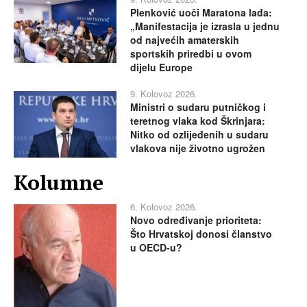
Plenković uoči Maratona lađa:
„Manifestacija je izrasla u jednu
od najvećih amaterskih
sportskih priredbi u ovom
dijelu Europe
9. Kolovoz 2026.
Ministri o sudaru putničkog i
teretnog vlaka kod Škrinjara:
Nitko od ozlijeđenih u sudaru
vlakova nije životno ugrožen
Kolumne
6. Kolovoz 2026.
Novo određivanje prioriteta:
Što Hrvatskoj donosi članstvo
u OECD-u?