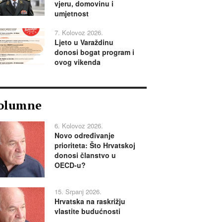
vjeru, domovinu i
umjetnost
7. Kolovoz 2026.
Ljeto u Varaždinu
donosi bogat program i
ovog vikenda
olumne
6. Kolovoz 2026.
Novo određivanje
prioriteta: Što Hrvatskoj
donosi članstvo u
OECD-u?
15. Srpanj 2026.
Hrvatska na raskrižju
vlastite budućnosti