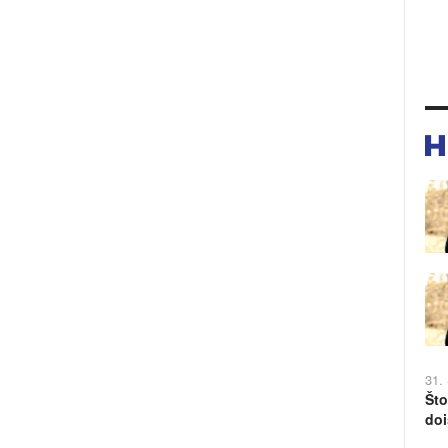
31.
Što
doi