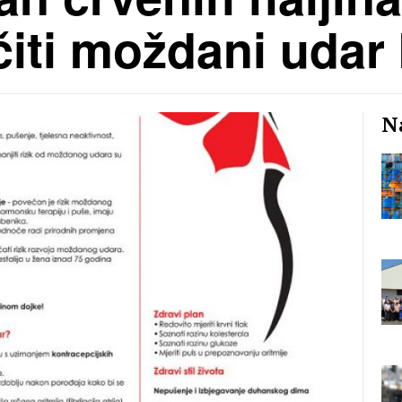
čiti moždani udar
Na