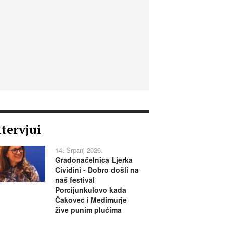
ntervjui
14. Srpanj 2026.
Gradonačelnica Ljerka
Cividini - Dobro došli na
naš festival
Porcijunkulovo kada
Čakovec i Međimurje
žive punim plućima