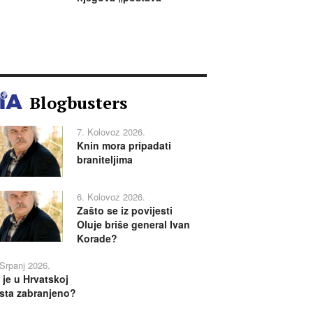
Blogbusters
7. Kolovoz 2026.
Knin mora pripadati
braniteljima
6. Kolovoz 2026.
Zašto se iz povijesti
Oluje briše general Ivan
Korade?
 Srpanj 2026.
 je u Hrvatskoj
sta zabranjeno?