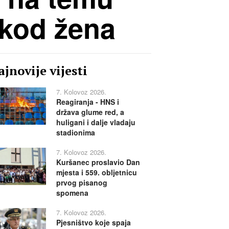
 kod žena
jnovije vijesti
7. Kolovoz 2026.
Reagiranja - HNS i
država glume red, a
huligani i dalje vladaju
stadionima
7. Kolovoz 2026.
Kuršanec proslavio Dan
mjesta i 559. obljetnicu
prvog pisanog
spomena
7. Kolovoz 2026.
Pjesništvo koje spaja