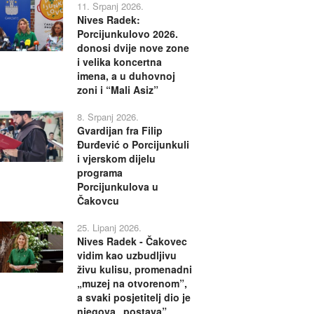
11. Srpanj 2026.
Nives Radek:
Porcijunkulovo 2026.
donosi dvije nove zone
i velika koncertna
imena, a u duhovnoj
zoni i “Mali Asiz”
8. Srpanj 2026.
Gvardijan fra Filip
Đurđević o Porcijunkuli
i vjerskom dijelu
programa
Porcijunkulova u
Čakovcu
25. Lipanj 2026.
Nives Radek - Čakovec
vidim kao uzbudljivu
živu kulisu, promenadni
„muzej na otvorenom”,
a svaki posjetitelj dio je
njegova „postava”