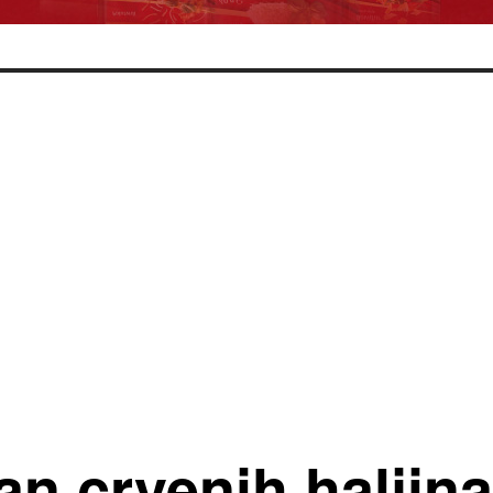
an crvenih haljin