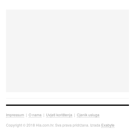
Impressum
|
O nama
|
Uvjeti korištenja
|
Cjenik usluga
Copyright © 2018 Hia.com.hr. Sva prava pridržana. Izrada
Exabyte