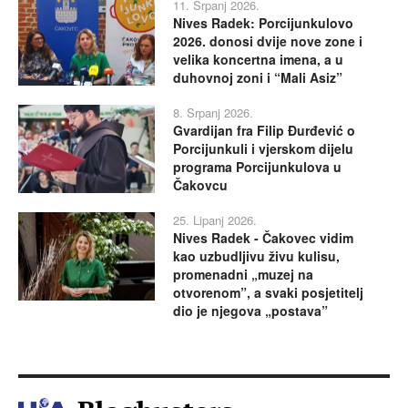
11. Srpanj 2026.
Nives Radek: Porcijunkulovo
2026. donosi dvije nove zone i
velika koncertna imena, a u
duhovnoj zoni i “Mali Asiz”
8. Srpanj 2026.
Gvardijan fra Filip Đurđević o
Porcijunkuli i vjerskom dijelu
programa Porcijunkulova u
Čakovcu
25. Lipanj 2026.
Nives Radek - Čakovec vidim
kao uzbudljivu živu kulisu,
promenadni „muzej na
otvorenom”, a svaki posjetitelj
dio je njegova „postava”