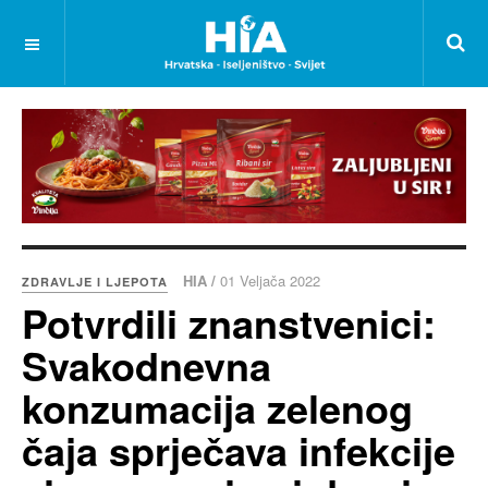
HIA /
01 Veljača 2022
ZDRAVLJE I LJEPOTA
Potvrdili znanstvenici:
Svakodnevna
konzumacija zelenog
čaja sprječava infekcije