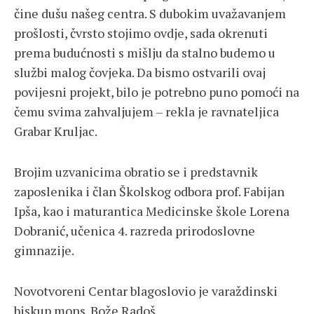
čine dušu našeg centra. S dubokim uvažavanjem
prošlosti, čvrsto stojimo ovdje, sada okrenuti
prema budućnosti s mišlju da stalno budemo u
službi malog čovjeka. Da bismo ostvarili ovaj
povijesni projekt, bilo je potrebno puno pomoći na
čemu svima zahvaljujem – rekla je ravnateljica
Grabar Kruljac.
Brojim uzvanicima obratio se i predstavnik
zaposlenika i član Školskog odbora prof. Fabijan
Ipša, kao i maturantica Medicinske škole Lorena
Dobranić, učenica 4. razreda prirodoslovne
gimnazije.
Novotvoreni Centar blagoslovio je varaždinski
biskup mons. Bože Radoš.