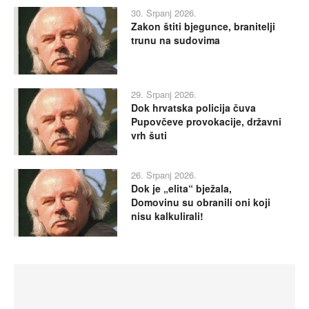
30. Srpanj 2026.
Zakon štiti bjegunce, branitelji
trunu na sudovima
29. Srpanj 2026.
Dok hrvatska policija čuva
Pupovčeve provokacije, državni
vrh šuti
26. Srpanj 2026.
Dok je „elita“ bježala,
Domovinu su obranili oni koji
nisu kalkulirali!