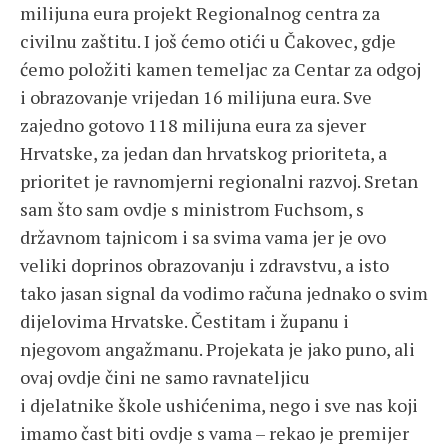
milijuna eura projekt Regionalnog centra za
civilnu zaštitu. I još ćemo otići u Čakovec, gdje
ćemo položiti kamen temeljac za Centar za odgoj
i obrazovanje vrijedan 16 milijuna eura. Sve
zajedno gotovo 118 milijuna eura za sjever
Hrvatske, za jedan dan hrvatskog prioriteta, a
prioritet je ravnomjerni regionalni razvoj. Sretan
sam što sam ovdje s ministrom Fuchsom, s
državnom tajnicom i sa svima vama jer je ovo
veliki doprinos obrazovanju i zdravstvu, a isto
tako jasan signal da vodimo računa jednako o svim
dijelovima Hrvatske. Čestitam i županu i
njegovom angažmanu. Projekata je jako puno, ali
ovaj ovdje čini ne samo ravnateljicu
i djelatnike škole ushićenima, nego i sve nas koji
imamo čast biti ovdje s vama – rekao je premijer