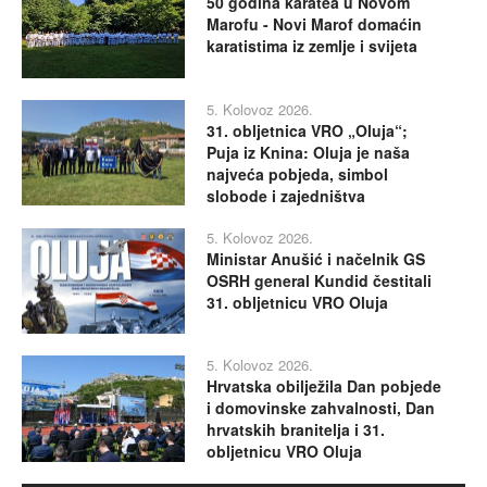
50 godina karatea u Novom
Marofu - Novi Marof domaćin
karatistima iz zemlje i svijeta
5. Kolovoz 2026.
31. obljetnica VRO „Oluja“;
Puja iz Knina: Oluja je naša
najveća pobjeda, simbol
slobode i zajedništva
5. Kolovoz 2026.
Ministar Anušić i načelnik GS
OSRH general Kundid čestitali
31. obljetnicu VRO Oluja
5. Kolovoz 2026.
Hrvatska obilježila Dan pobjede
i domovinske zahvalnosti, Dan
hrvatskih branitelja i 31.
obljetnicu VRO Oluja