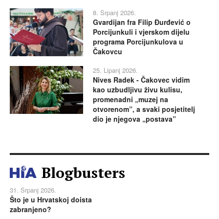
8. Srpanj 2026.
Gvardijan fra Filip Đurđević o
Porcijunkuli i vjerskom dijelu
programa Porcijunkulova u
Čakovcu
25. Lipanj 2026.
Nives Radek - Čakovec vidim
kao uzbudljivu živu kulisu,
promenadni „muzej na
otvorenom”, a svaki posjetitelj
dio je njegova „postava”
Blogbusters
31. Srpanj 2026.
Što je u Hrvatskoj doista
zabranjeno?