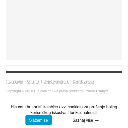
Impressum
|
O nama
|
Uvjeti korištenja
|
Cjenik usluga
Copyright © 2018 Hia.com.hr. Sva prava pridržana. Izrada
Exabyte
Hia.com.hr koristi kolačiće (tzv. cookies) za pružanje boljeg
korisničkog iskustva i funkcionalnosti.
Slažem se
Saznaj više