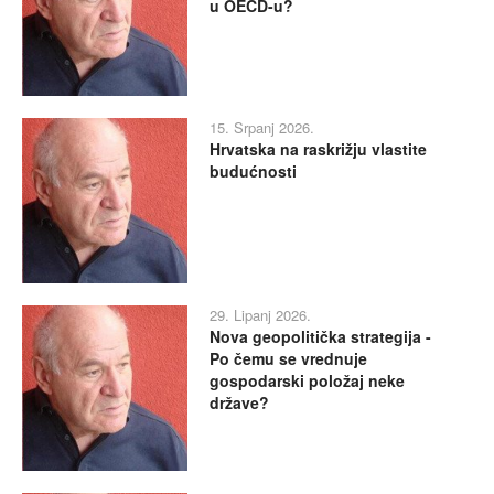
u OECD-u?
15. Srpanj 2026.
Hrvatska na raskrižju vlastite
budućnosti
29. Lipanj 2026.
Nova geopolitička strategija -
Po čemu se vrednuje
gospodarski položaj neke
države?