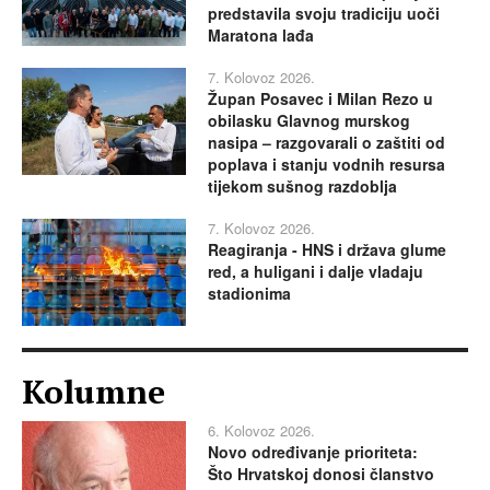
predstavila svoju tradiciju uoči
Maratona lađa
7. Kolovoz 2026.
Župan Posavec i Milan Rezo u
obilasku Glavnog murskog
nasipa – razgovarali o zaštiti od
poplava i stanju vodnih resursa
tijekom sušnog razdoblja
7. Kolovoz 2026.
Reagiranja - HNS i država glume
red, a huligani i dalje vladaju
stadionima
Kolumne
6. Kolovoz 2026.
Novo određivanje prioriteta:
Što Hrvatskoj donosi članstvo