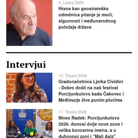
9. Lipanj 2026.
Hrana kao geostrateška
odrednica pitanje je moći,
sigurnosti i međunarodnog
položaja država
Intervjui
14. Srpanj 2026.
Gradonačelnica Ljerka Cividini
- Dobro došli na naš festival
Porcijunkulovo kada Čakovec i
Međimurje žive punim plućima
11. Srpanj 2026.
Nives Radek: Porcijunkulovo
2026. donosi dvije nove zone i
velika koncertna imena, a u
duhovnoj zoni i “Mali Asiz”