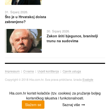
31. Srpanj 2026.
Što je u Hrvatskoj doista
zabranjeno?
30. Srpanj 2026.
Zakon štiti bjegunce, branitelji
trunu na sudovima
Impressum
|
O nama
|
Uvjeti korištenja
|
Cjenik usluga
Copyright © 2018 Hia.com.hr. Sva prava pridržana. Izrada
Exabyte
Hia.com.hr koristi kolačiće (tzv. cookies) za pružanje boljeg
korisničkog iskustva i funkcionalnosti.
Slažem se
Saznaj više