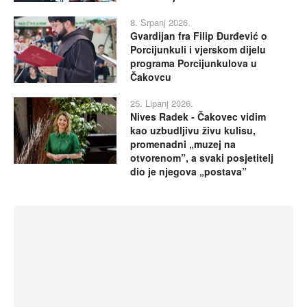
8. Srpanj 2026.
Gvardijan fra Filip Đurđević o
Porcijunkuli i vjerskom dijelu
programa Porcijunkulova u
Čakovcu
25. Lipanj 2026.
Nives Radek - Čakovec vidim
kao uzbudljivu živu kulisu,
promenadni „muzej na
otvorenom”, a svaki posjetitelj
dio je njegova „postava”