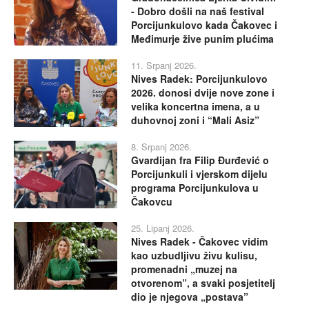
- Dobro došli na naš festival
Porcijunkulovo kada Čakovec i
Međimurje žive punim plućima
11. Srpanj 2026.
Nives Radek: Porcijunkulovo
2026. donosi dvije nove zone i
velika koncertna imena, a u
duhovnoj zoni i “Mali Asiz”
8. Srpanj 2026.
Gvardijan fra Filip Đurđević o
Porcijunkuli i vjerskom dijelu
programa Porcijunkulova u
Čakovcu
25. Lipanj 2026.
Nives Radek - Čakovec vidim
kao uzbudljivu živu kulisu,
promenadni „muzej na
otvorenom”, a svaki posjetitelj
dio je njegova „postava”