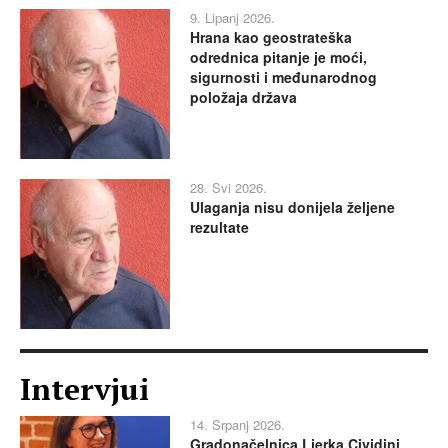
9. Lipanj 2026.
Hrana kao geostrateška
odrednica pitanje je moći,
sigurnosti i međunarodnog
položaja država
28. Svi 2026.
Ulaganja nisu donijela željene
rezultate
Intervjui
14. Srpanj 2026.
Gradonačelnica Ljerka Cividini