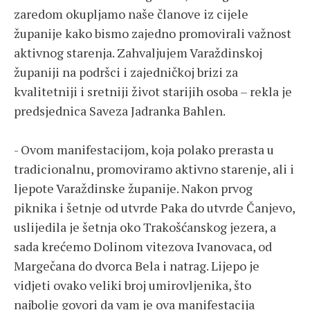
zaredom okupljamo naše članove iz cijele
županije kako bismo zajedno promovirali važnost
aktivnog starenja. Zahvaljujem Varaždinskoj
županiji na podršci i zajedničkoj brizi za
kvalitetniji i sretniji život starijih osoba – rekla je
predsjednica Saveza Jadranka Bahlen.
- Ovom manifestacijom, koja polako prerasta u
tradicionalnu, promoviramo aktivno starenje, ali i
ljepote Varaždinske županije. Nakon prvog
piknika i šetnje od utvrde Paka do utvrde Čanjevo,
uslijedila je šetnja oko Trakošćanskog jezera, a
sada krećemo Dolinom vitezova Ivanovaca, od
Margečana do dvorca Bela i natrag. Lijepo je
vidjeti ovako veliki broj umirovljenika, što
najbolje govori da vam je ova manifestacija