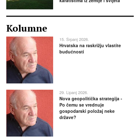
karatistima iz zemlje i svijeta
Kolumne
15. Srpanj 2026.
Hrvatska na raskrižju vlastite
budućnosti
29. Lipanj 2026.
Nova geopolitička strategija -
Po čemu se vrednuje
gospodarski položaj neke
države?