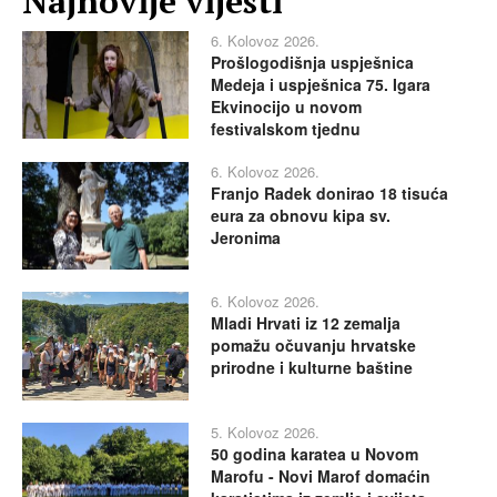
Najnovije vijesti
6. Kolovoz 2026.
Prošlogodišnja uspješnica
Medeja i uspješnica 75. Igara
Ekvinocijo u novom
festivalskom tjednu
6. Kolovoz 2026.
Franjo Radek donirao 18 tisuća
eura za obnovu kipa sv.
Jeronima
6. Kolovoz 2026.
Mladi Hrvati iz 12 zemalja
pomažu očuvanju hrvatske
prirodne i kulturne baštine
5. Kolovoz 2026.
50 godina karatea u Novom
Marofu - Novi Marof domaćin