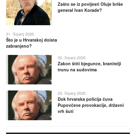
Zašto se iz povijesti Oluje briše
general Ivan Korade?
31. Srpanj 2026.
Što je u Hrvatskoj doista
zabranjeno?
30. Srpanj 2026.
Zakon štiti bjegunce, branitelji
trunu na sudovima
29. Srpanj 2026.
Dok hrvatska policija čuva
Pupovčeve provokacije, državni
vrh šuti