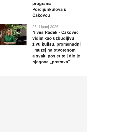
programa
Porcijunkulova u
Čakovcu
25. Lipanj 2026.
Nives Radek - Čakovec
vidim kao uzbudljivu
živu kulisu, promenadni
„muzej na otvorenom”,
a svaki posjetitelj dio je
njegova „postava”