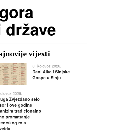
 gora
i države
jnovije vijesti
8. Kolovoz 2026.
Dani Alke i Sinjske
Gospe u Sinju
Kolovoz 2026.
uga Zvjezdano selo
or i ove godine
anizira tradicionalno
no promatranje
eorskog roja
zeida