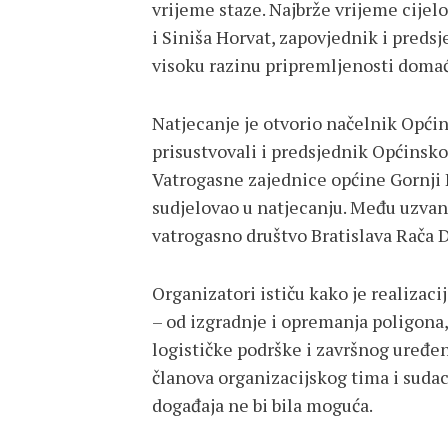
vrijeme staze. Najbrže vrijeme cijelo
i Siniša Horvat, zapovjednik i preds
visoku razinu pripremljenosti domać
Natjecanje je otvorio načelnik Opć
prisustvovali i predsjednik Općinsko
Vatrogasne zajednice općine Gornj
sudjelovao u natjecanju. Među uzvani
vatrogasno društvo Bratislava Rača
D
Organizatori ističu kako je realizaci
– od izgradnje i opremanja poligona
logističke podrške i završnog uređen
članova organizacijskog tima i sudac
događaja ne bi bila moguća.