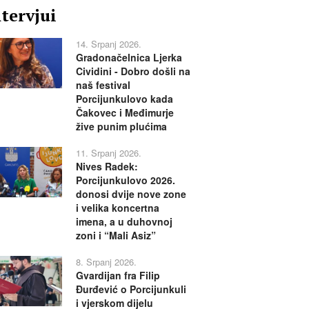
ntervjui
14. Srpanj 2026.
Gradonačelnica Ljerka
Cividini - Dobro došli na
naš festival
Porcijunkulovo kada
Čakovec i Međimurje
žive punim plućima
11. Srpanj 2026.
Nives Radek:
Porcijunkulovo 2026.
donosi dvije nove zone
i velika koncertna
imena, a u duhovnoj
zoni i “Mali Asiz”
8. Srpanj 2026.
Gvardijan fra Filip
Đurđević o Porcijunkuli
i vjerskom dijelu