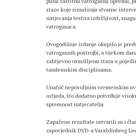
punu zaštitnu vatrogasnu opremu, pr
staze koje simuliraju stvarne inter
natjecanja testira izdržljivost, snag
vatrogasaca.
Ovogodišnje izdanje okupilo je pred
vatrogasnih postrojbi, a tijekom da
zahtjevno osmišljenu stazu u pojedi
tandemskim disciplinama.
Unatoč nepovoljnim vremenskim uvje
ozljeda, što dodatno potvrđuje visoku
spremnost natjecatelja.
Zapažene rezultate ostvarili su i čl
zapovjednik DVD-a Varaždinbreg Leon