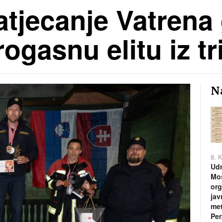
tjecanje Vatrena
ogasnu elitu iz tr
Na
8. 
Udr
Mos
org
jav
met
Per