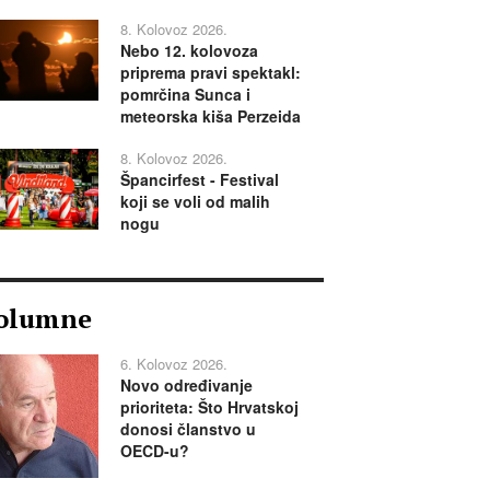
8. Kolovoz 2026.
Nebo 12. kolovoza
priprema pravi spektakl:
pomrčina Sunca i
meteorska kiša Perzeida
8. Kolovoz 2026.
Špancirfest - Festival
koji se voli od malih
nogu
olumne
6. Kolovoz 2026.
Novo određivanje
prioriteta: Što Hrvatskoj
donosi članstvo u
OECD-u?