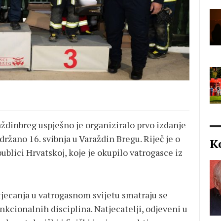
aždinbreg
uspješno je organiziralo prvo izdanje
ržano 16. svibnja u Varaždin Bregu. Riječ je o
K
blici Hrvatskoj, koje je okupilo vatrogasce iz
tjecanja u vatrogasnom svijetu smatraju se
nkcionalnih disciplina. Natjecatelji, odjeveni u