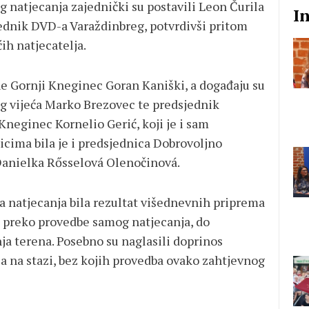
g natjecanja zajednički su postavili Leon Čurila
I
jednik DVD-a Varaždinbreg, potvrdivši pritom
ih natjecatelja.
ine Gornji Kneginec
Goran Kaniški
, a događaju su
g vijeća
Marko Brezovec
te predsjednik
i Kneginec
Kornelio Gerić
, koji je i sam
cima bila je i predsjednica
Dobrovoljno
anielka Rősselová Olenočinová
.
ja natjecanja bila rezultat višednevnih priprema
, preko provedbe samog natjecanja, do
ja terena. Posebno su naglasili doprinos
a na stazi, bez kojih provedba ovako zahtjevnog