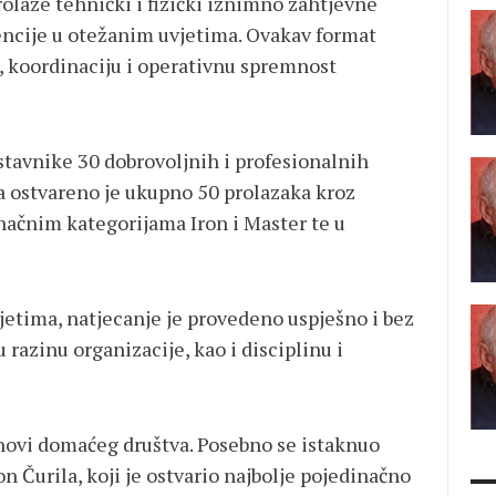
olaze tehnički i fizički iznimno zahtjevne
vencije u otežanim uvjetima. Ovakav format
u, koordinaciju i operativnu spremnost
stavnike 30 dobrovoljnih i profesionalnih
na ostvareno je ukupno 50 prolazaka kroz
načnim kategorijama Iron i Master te u
tima, natjecanje je provedeno uspješno i bez
 razinu organizacije, kao i disciplinu i
anovi domaćeg društva. Posebno se istaknuo
 Čurila, koji je ostvario najbolje pojedinačno