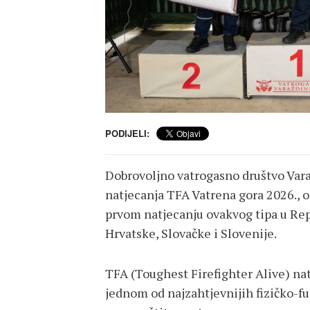
PODIJELI:
Dobrovoljno vatrogasno društvo Var
natjecanja TFA Vatrena gora 2026., od
prvom natjecanju ovakvog tipa u Repu
Hrvatske, Slovačke i Slovenije.
TFA (Toughest Firefighter Alive) na
jednom od najzahtjevnijih fizičko-fu