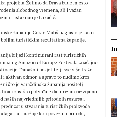
tka projekta. Želimo da Drava bude mjesto
ovođenja slobodnog vremena, ali i važan
izma – istaknuo je Lukačić.
dinske županije Goran Mališ naglasio je kako
 boljim turističkim rezultatima županije.
I
nija bilježi kontinuirani rast turističkih
t Amazing Amazon of Europe Festivala značajno
inacije. Današnji posjetitelji sve više traže
di i aktivan odmor, a upravo to nudimo kroz
i što je Varaždinska županija nositelj
inations, što potvrđuje da turizam razvijamo
d naših najvrjednijih prirodnih resursa i
 prednost u stvaranju turističkih proizvoda
ulagati u sadržaje koji povezuju prirodu,