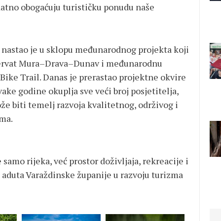
odatno obogaćuju turističku ponudu naše
nastao je u sklopu međunarodnog projekta koji
ezervat Mura–Drava–Dunav i međunarodnu
Bike Trail. Danas je prerastao projektne okvire
vake godine okuplja sve veći broj posjetitelja,
e biti temelj razvoja kvalitetnog, održivog i
ma.
samo rijeka, već prostor doživljaja, rekreacije i
h aduta Varaždinske županije u razvoju turizma