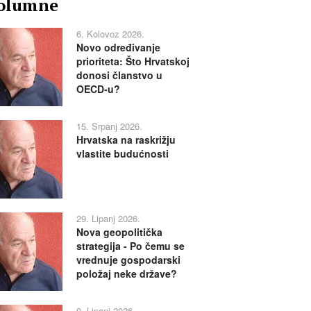
olumne
6. Kolovoz 2026.
Novo određivanje
prioriteta: Što Hrvatskoj
donosi članstvo u
OECD-u?
15. Srpanj 2026.
Hrvatska na raskrižju
vlastite budućnosti
29. Lipanj 2026.
Nova geopolitička
strategija - Po čemu se
vrednuje gospodarski
položaj neke države?
9. Lipanj 2026.