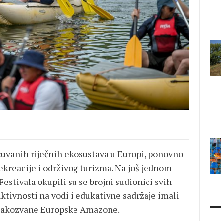
očuvanih riječnih ekosustava u Europi, ponovno
rekreacije i održivog turizma. Na još jednom
stivala okupili su se brojni sudionici svih
 aktivnosti na vodi i edukativne sadržaje imali
vo takozvane Europske Amazone.