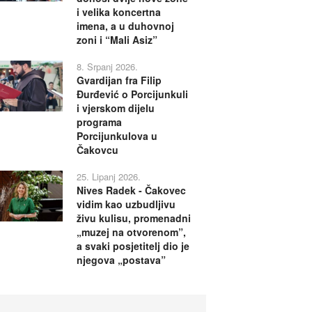
i velika koncertna
imena, a u duhovnoj
zoni i “Mali Asiz”
8. Srpanj 2026.
Gvardijan fra Filip
Đurđević o Porcijunkuli
i vjerskom dijelu
programa
Porcijunkulova u
Čakovcu
25. Lipanj 2026.
Nives Radek - Čakovec
vidim kao uzbudljivu
živu kulisu, promenadni
„muzej na otvorenom”,
a svaki posjetitelj dio je
njegova „postava”