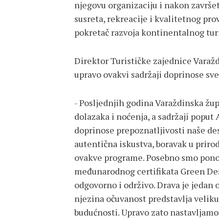
njegovu organizaciju i nakon završe
susreta, rekreacije i kvalitetnog pr
pokretač razvoja kontinentalnog tur
Direktor Turističke zajednice Varaž
upravo ovakvi sadržaji doprinose sve
- Posljednjih godina Varaždinska župa
dolazaka i noćenja, a sadržaji popu
doprinose prepoznatljivosti naše dest
autentična iskustva, boravak u priro
ovakve programe. Posebno smo ponosn
međunarodnog certifikata Green Dest
odgovorno i održivo. Drava je jedan o
njezina očuvanost predstavlja veliku
budućnosti. Upravo zato nastavljamo 