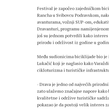
Festival je započeo zajedničkom bic
Rancha u Svibovcu Podravskom, nakon 
avanturama, vožnji SUP-om, edukati
Dravanturi, programu namijenjenom n
još su jednom potvrdili kako interes
prirodu i održivost iz godine u godin
Među sudionicima biciklijade bio je
Lukačić koji je naglasio kako Varažd
cikloturizma i turističke infrastru
- Drava je jedno od najvećih prirodn
zato ulažemo značajne napore kako b
kvalitetne i održive turističke sadr
pokazao je da postoji velik interes 