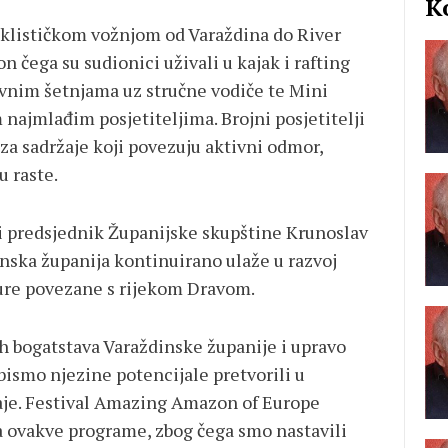
K
iklističkom vožnjom od Varaždina do River
čega su sudionici uživali u kajak i rafting
vnim šetnjama uz stručne vodiče te Mini
ajmlađim posjetiteljima. Brojni posjetitelji
 za sadržaje koji povezuju aktivni odmor,
u raste.
 i predsjednik Županijske skupštine Krunoslav
inska županija kontinuirano ulaže u razvoj
kture povezane s rijekom Dravom.
ih bogatstava Varaždinske županije i upravo
ismo njezine potencijale pretvorili u
žaje. Festival Amazing Amazon of Europe
za ovakve programe, zbog čega smo nastavili