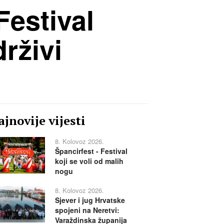
estival
drživi
jnovije vijesti
8. Kolovoz 2026.
Špancirfest - Festival
koji se voli od malih
nogu
8. Kolovoz 2026.
Sjever i jug Hrvatske
spojeni na Neretvi:
Varaždinska županija