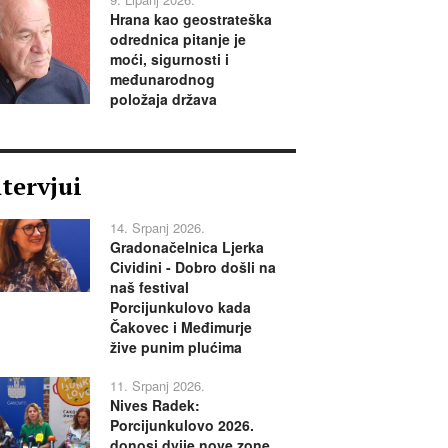
Hrana kao geostrateška
odrednica pitanje je
moći, sigurnosti i
međunarodnog
položaja država
ntervjui
14. Srpanj 2026.
Gradonačelnica Ljerka
Cividini - Dobro došli na
naš festival
Porcijunkulovo kada
Čakovec i Međimurje
žive punim plućima
11. Srpanj 2026.
Nives Radek:
Porcijunkulovo 2026.
donosi dvije nove zone