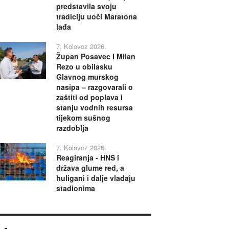
predstavila svoju
tradiciju uoči Maratona
lađa
7. Kolovoz 2026.
Župan Posavec i Milan
Rezo u obilasku
Glavnog murskog
nasipa – razgovarali o
zaštiti od poplava i
stanju vodnih resursa
tijekom sušnog
razdoblja
7. Kolovoz 2026.
Reagiranja - HNS i
država glume red, a
huligani i dalje vladaju
stadionima