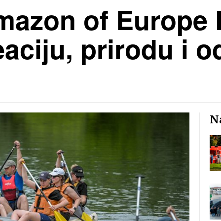
azon of Europe F
aciju, prirodu i o
Na