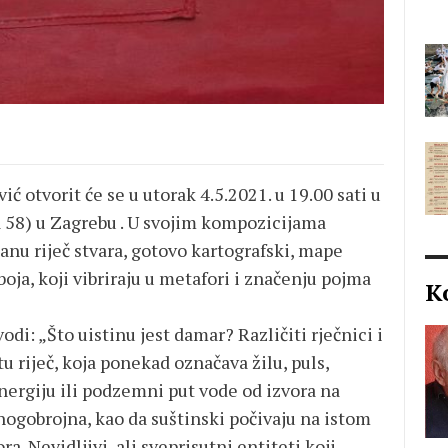
otvorit će se u utorak 4.5.2021. u 19.00 sati u
a 58) u Zagrebu . U svojim kompozicijama
sanu riječ stvara, gotovo kartografski, mape
oja, koji vibriraju u metafori i značenju pojma
K
odi: „Što uistinu jest damar? Različiti rječnici i
tu riječ, koja ponekad označava žilu, puls,
nergiju ili podzemni put vode od izvora na
nogobrojna, kao da suštinski počivaju na istom
ra. Nevidljivi, ali sveprisutni entiteti koji