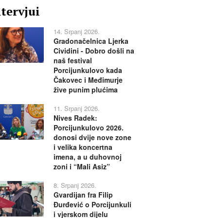
ntervjui
14. Srpanj 2026.
Gradonačelnica Ljerka
Cividini - Dobro došli na
naš festival
Porcijunkulovo kada
Čakovec i Međimurje
žive punim plućima
11. Srpanj 2026.
Nives Radek:
Porcijunkulovo 2026.
donosi dvije nove zone
i velika koncertna
imena, a u duhovnoj
zoni i “Mali Asiz”
8. Srpanj 2026.
Gvardijan fra Filip
Đurđević o Porcijunkuli
i vjerskom dijelu