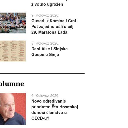
životno ugrožen
9. Kolovoz 2026.
Gusari iz Komina i Crni
Put zajedno ušli u cilj
29. Maratona Lađa
8. Kolovoz 2026.
Dani Alke i Sinjske
Gospe u Sinju
olumne
6. Kolovoz 2026.
Novo određivanje
prioriteta: Što Hrvatskoj
donosi članstvo u
OECD-u?