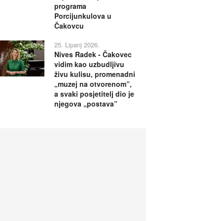
programa
Porcijunkulova u
Čakovcu
25. Lipanj 2026.
Nives Radek - Čakovec
vidim kao uzbudljivu
živu kulisu, promenadni
„muzej na otvorenom”,
a svaki posjetitelj dio je
njegova „postava”