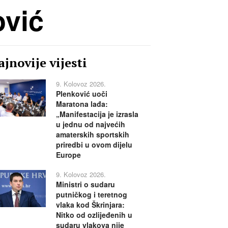
ović
jnovije vijesti
9. Kolovoz 2026.
Plenković uoči
Maratona lađa:
„Manifestacija je izrasla
u jednu od najvećih
amaterskih sportskih
priredbi u ovom dijelu
Europe
9. Kolovoz 2026.
Ministri o sudaru
putničkog i teretnog
vlaka kod Škrinjara:
Nitko od ozlijeđenih u
sudaru vlakova nije