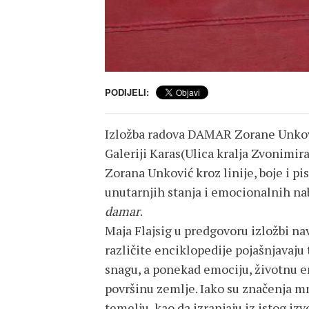
PODIJELI:
Izložba radova DAMAR Zorane Unković 
Galeriji Karas(Ulica kralja Zvonimir
Zorana Unković kroz linije, boje i pi
unutarnjih stanja i emocionalnih nab
damar
.
Maja Flajsig u predgovoru izložbi nav
različite enciklopedije pojašnjavaju 
snagu, a ponekad emociju, životnu e
površinu zemlje. Iako su značenja m
temelju, kao da izranjaju iz istog izvo