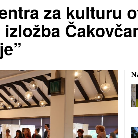
Centra za kulturu 
 izložba Čakovča
je”
Na