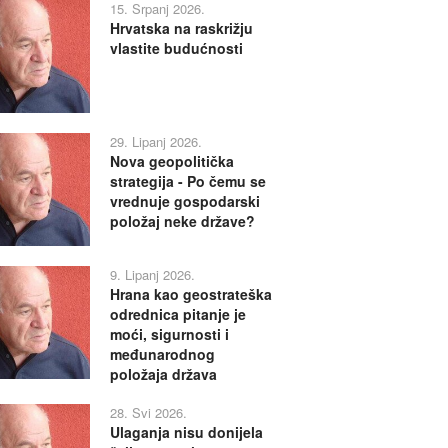
15. Srpanj 2026.
Hrvatska na raskrižju
vlastite budućnosti
29. Lipanj 2026.
Nova geopolitička
strategija - Po čemu se
vrednuje gospodarski
položaj neke države?
9. Lipanj 2026.
Hrana kao geostrateška
odrednica pitanje je
moći, sigurnosti i
međunarodnog
položaja država
28. Svi 2026.
Ulaganja nisu donijela