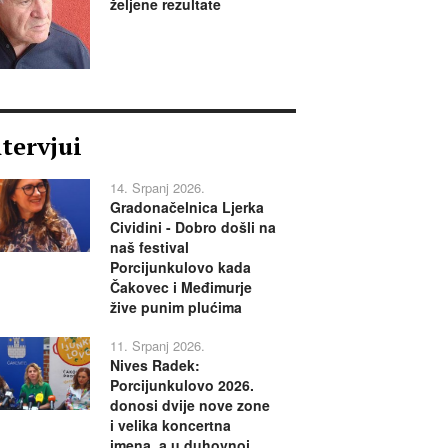
željene rezultate
ntervjui
14. Srpanj 2026.
Gradonačelnica Ljerka
Cividini - Dobro došli na
naš festival
Porcijunkulovo kada
Čakovec i Međimurje
žive punim plućima
11. Srpanj 2026.
Nives Radek:
Porcijunkulovo 2026.
donosi dvije nove zone
i velika koncertna
imena, a u duhovnoj