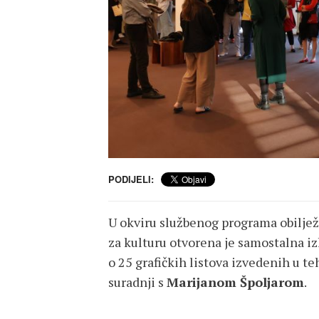
PODIJELI:
U okviru službenog programa obiljež
za kulturu otvorena je samostalna 
o 25 grafičkih listova izvedenih u te
suradnji s
Marijanom Špoljarom
.