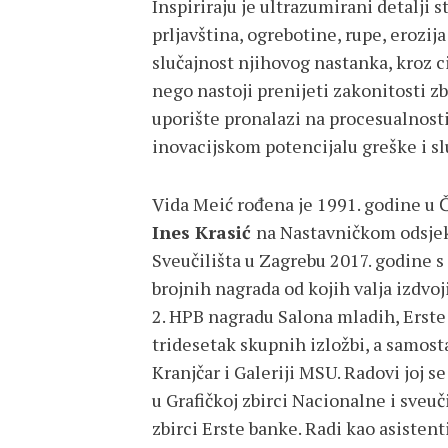
Inspiriraju je ultrazumirani detalji s
prljavština, ogrebotine, rupe, erozija 
slučajnost njihovog nastanka, kroz 
nego nastoji prenijeti zakonitosti zb
uporište pronalazi na procesualnosti
inovacijskom potencijalu greške i sl
Vida Meić rođena je 1991. godine u Č
Ines Krasić
na Nastavničkom odsjek
Sveučilišta u Zagrebu 2017. godine
brojnih nagrada od kojih valja izdvo
2. HPB nagradu Salona mladih, Erste 
tridesetak skupnih izložbi, a samosta
Kranjčar i Galeriji MSU. Radovi joj 
u Grafičkoj zbirci Nacionalne i sveuč
zbirci Erste banke. Radi kao asisten