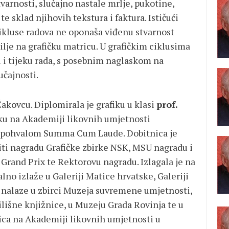
tvarnosti, slučajno nastale mrlje, pukotine,
te sklad njihovih tekstura i faktura. Ističući
cikluse radova ne oponaša viđenu stvarnost
ilje na grafičku matricu. U grafičkim ciklusima
 i tijeku rada, s posebnim naglaskom na
učajnosti.
akovcu. Diplomirala je grafiku u klasi
prof.
u na Akademiji likovnih umjetnosti
 s pohvalom Summa Cum Laude. Dobitnica je
jiti nagradu Grafičke zbirke NSK, MSU nagradu i
Grand Prix te Rektorovu nagradu. Izlagala je na
lno izlaže u Galeriji Matice hrvatske, Galeriji
se nalaze u zbirci Muzeja suvremene umjetnosti,
ilišne knjižnice, u Muzeju Grada Rovinja te u
tica na Akademiji likovnih umjetnosti u