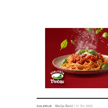
Marija Barić /
31 Svi 2023
GALERIJE