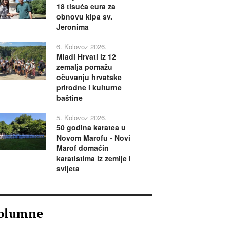
18 tisuća eura za
obnovu kipa sv.
Jeronima
6. Kolovoz 2026.
Mladi Hrvati iz 12
zemalja pomažu
očuvanju hrvatske
prirodne i kulturne
baštine
5. Kolovoz 2026.
50 godina karatea u
Novom Marofu - Novi
Marof domaćin
karatistima iz zemlje i
svijeta
olumne