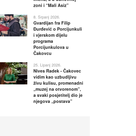
zoni i “Mali Asiz”
8. Srpanj 2026.
Gvardijan fra Filip
Đurđević o Porcijunkuli
i vjerskom dijelu
programa
Porcijunkulova u
Čakovcu
25. Lipanj 2026.
Nives Radek - Čakovec
vidim kao uzbudljivu
živu kulisu, promenadni
„muzej na otvorenom”,
a svaki posjetitelj dio je
njegova „postava”