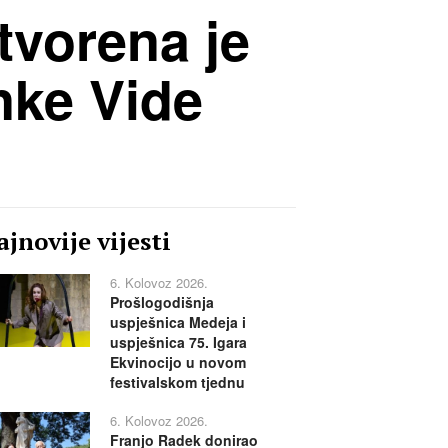
otvorena je
nke Vide
jnovije vijesti
6. Kolovoz 2026.
Prošlogodišnja
uspješnica Medeja i
uspješnica 75. Igara
Ekvinocijo u novom
festivalskom tjednu
6. Kolovoz 2026.
Franjo Radek donirao