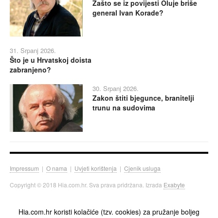
Zašto se iz povijesti Oluje briše
general Ivan Korade?
31. Srpanj 2026.
Što je u Hrvatskoj doista
zabranjeno?
30. Srpanj 2026.
Zakon štiti bjegunce, branitelji
trunu na sudovima
Impressum
|
O nama
|
Uvjeti korištenja
|
Cjenik usluga
Copyright © 2018 Hia.com.hr. Sva prava pridržana. Izrada
Exabyte
Hia.com.hr koristi kolačiće (tzv. cookies) za pružanje boljeg