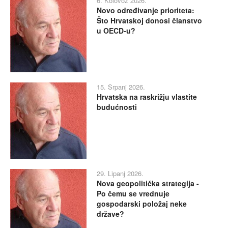
6. Kolovoz 2026.
Novo određivanje prioriteta:
Što Hrvatskoj donosi članstvo
u OECD-u?
15. Srpanj 2026.
Hrvatska na raskrižju vlastite
budućnosti
29. Lipanj 2026.
Nova geopolitička strategija -
Po čemu se vrednuje
gospodarski položaj neke
države?