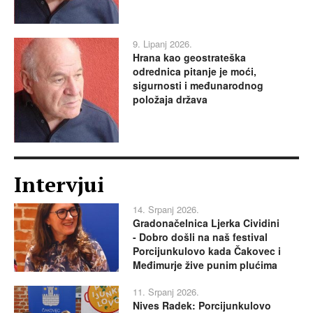
9. Lipanj 2026.
Hrana kao geostrateška
odrednica pitanje je moći,
sigurnosti i međunarodnog
položaja država
Intervjui
14. Srpanj 2026.
Gradonačelnica Ljerka Cividini
- Dobro došli na naš festival
Porcijunkulovo kada Čakovec i
Međimurje žive punim plućima
11. Srpanj 2026.
Nives Radek: Porcijunkulovo