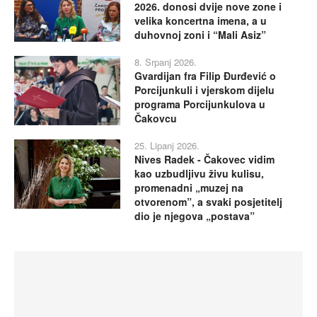
2026. donosi dvije nove zone i
velika koncertna imena, a u
duhovnoj zoni i “Mali Asiz”
8. Srpanj 2026.
Gvardijan fra Filip Đurđević o
Porcijunkuli i vjerskom dijelu
programa Porcijunkulova u
Čakovcu
25. Lipanj 2026.
Nives Radek - Čakovec vidim
kao uzbudljivu živu kulisu,
promenadni „muzej na
otvorenom”, a svaki posjetitelj
dio je njegova „postava”