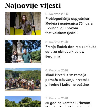
Najnovije vijesti
6. Kolovoz 2026.
Prošlogodišnja uspješnica
Medeja i uspješnica 75. Igara
Ekvinocijo u novom
festivalskom tjednu
6. Kolovoz 2026.
Franjo Radek donirao 18 tisuća
eura za obnovu kipa sv.
Jeronima
6. Kolovoz 2026.
Mladi Hrvati iz 12 zemalja
pomažu očuvanju hrvatske
prirodne i kulturne baštine
5. Kolovoz 2026.
50 godina karatea u Novom