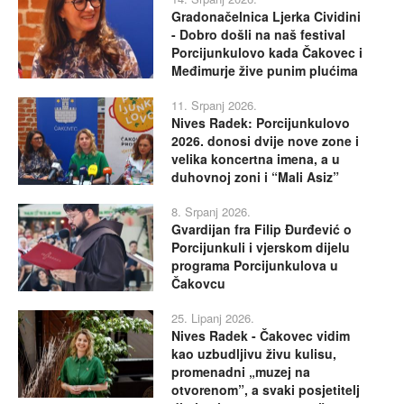
Gradonačelnica Ljerka Cividini
- Dobro došli na naš festival
Porcijunkulovo kada Čakovec i
Međimurje žive punim plućima
11. Srpanj 2026.
Nives Radek: Porcijunkulovo
2026. donosi dvije nove zone i
velika koncertna imena, a u
duhovnoj zoni i “Mali Asiz”
8. Srpanj 2026.
Gvardijan fra Filip Đurđević o
Porcijunkuli i vjerskom dijelu
programa Porcijunkulova u
Čakovcu
25. Lipanj 2026.
Nives Radek - Čakovec vidim
kao uzbudljivu živu kulisu,
promenadni „muzej na
otvorenom”, a svaki posjetitelj