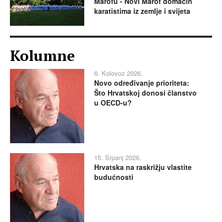
Marofu - Novi Marof domaćin
karatistima iz zemlje i svijeta
Kolumne
6. Kolovoz 2026.
Novo određivanje prioriteta:
Što Hrvatskoj donosi članstvo
u OECD-u?
15. Srpanj 2026.
Hrvatska na raskrižju vlastite
budućnosti