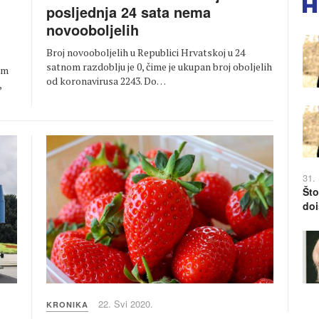
posljednja 24 sata nema
novooboljelih
Broj novooboljelih u Republici Hrvatskoj u 24
satnom razdoblju je 0, čime je ukupan broj oboljelih
om
od koronavirusa 2243. Do…
,
31.
Što
doi
22. Svi 2020.
KRONIKA