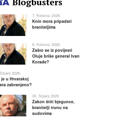
Blogbusters
7. Kolovoz 2026.
Knin mora pripadati
braniteljima
6. Kolovoz 2026.
Zašto se iz povijesti
Oluje briše general Ivan
Korade?
 Srpanj 2026.
 je u Hrvatskoj
sta zabranjeno?
30. Srpanj 2026.
Zakon štiti bjegunce,
branitelji trunu na
sudovima