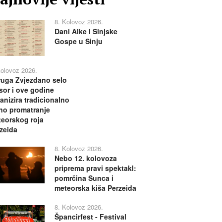
8. Kolovoz 2026.
Dani Alke i Sinjske
Gospe u Sinju
Kolovoz 2026.
uga Zvjezdano selo
or i ove godine
anizira tradicionalno
no promatranje
eorskog roja
zeida
8. Kolovoz 2026.
Nebo 12. kolovoza
priprema pravi spektakl:
pomrčina Sunca i
meteorska kiša Perzeida
8. Kolovoz 2026.
Špancirfest - Festival