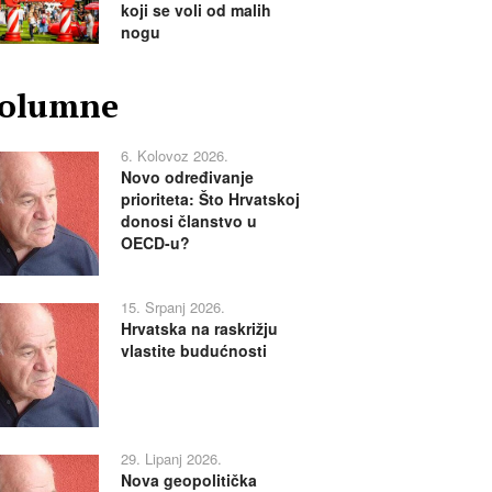
koji se voli od malih
nogu
olumne
6. Kolovoz 2026.
Novo određivanje
prioriteta: Što Hrvatskoj
donosi članstvo u
OECD-u?
15. Srpanj 2026.
Hrvatska na raskrižju
vlastite budućnosti
29. Lipanj 2026.
Nova geopolitička