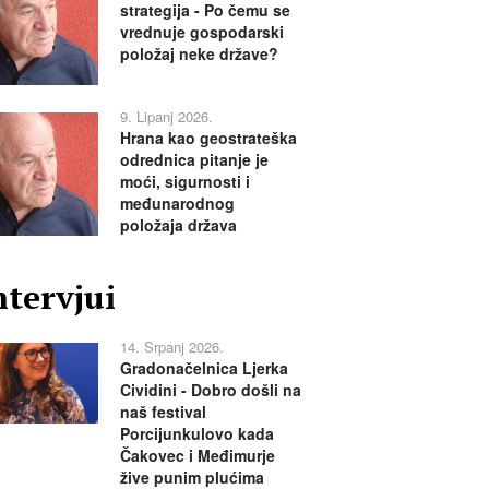
strategija - Po čemu se
vrednuje gospodarski
položaj neke države?
9. Lipanj 2026.
Hrana kao geostrateška
odrednica pitanje je
moći, sigurnosti i
međunarodnog
položaja država
ntervjui
14. Srpanj 2026.
Gradonačelnica Ljerka
Cividini - Dobro došli na
naš festival
Porcijunkulovo kada
Čakovec i Međimurje
žive punim plućima