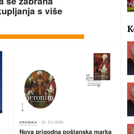
a se zabrana
upljanja s više
K
25. Svi 2020.
KRONIKA
Nova prigodna poštanska marka