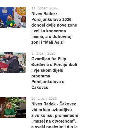
11. Srpanj 2026.
Nives Radek:
Porcijunkulovo 2026.
donosi dvije nove zone
i velika koncertna
imena, a u duhovnoj
zoni i “Mali Asiz”
8. Srpanj 2026.
Gvardijan fra Filip
Đurđević o Porcijunkuli
i vjerskom dijelu
programa
Porcijunkulova u
Čakovcu
25. Lipanj 2026.
Nives Radek - Čakovec
vidim kao uzbudljivu
živu kulisu, promenadni
„muzej na otvorenom”,
a svaki posjetitelj dio je