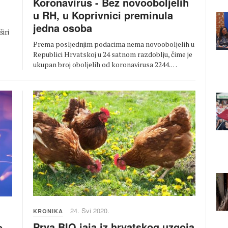
Koronavirus - Bez novooboljelih
u RH, u Koprivnici preminula
jedna osoba
iri
Prema posljednjim podacima nema novooboljelih u
Republici Hrvatskoj u 24 satnom razdoblju, čime je
ukupan broj oboljelih od koronavirusa 2244.…
24. Svi 2020.
KRONIKA
Prva BIO jaja iz hrvatskog uzgoja
e