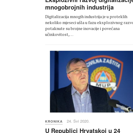
mnogobrojnih industrija
Digitalizacija mnogih industrija je u proteklih
nekoliko mjeseci ušla u fazu eksplozivnog razvo
potaknute su brojne inovacije i povećana
učinkovitost,…
24. Svi 2020.
KRONIKA
U Republici Hrvatskoj u 24