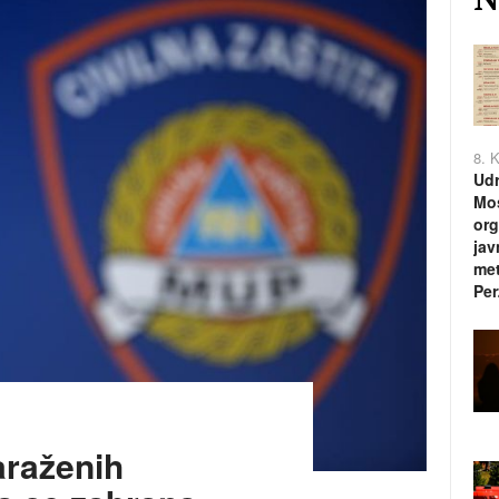
8. 
Udr
Mos
org
jav
met
Per
araženih