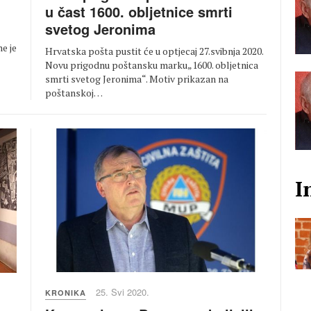
u čast 1600. obljetnice smrti
svetog Jeronima
e je
Hrvatska pošta pustit će u optjecaj 27.svibnja 2020.
Novu prigodnu poštansku marku„1600. obljetnica
smrti svetog Jeronima“. Motiv prikazan na
poštanskoj…
I
25. Svi 2020.
KRONIKA