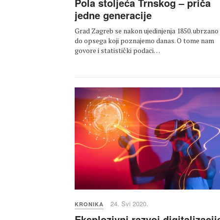
Pola stoljeća Trnskog – priča
jedne generacije
Grad Zagreb se nakon ujedinjenja 1850. ubrzano š
do opsega koji poznajemo danas. O tome nam
govore i statistički podaci…
24. Svi 2020.
KRONIKA
Eksplozivni razvoj digitalizacij