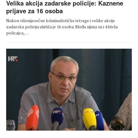
Velika akcija zadarske policije: Kaznene
prijave za 16 osoba
Nakon višemjesečne kriminalističke istrage i velike akcije
zadarska policija uhitila je 16 osoba. Među njima su i 4 bivša
policajca,…