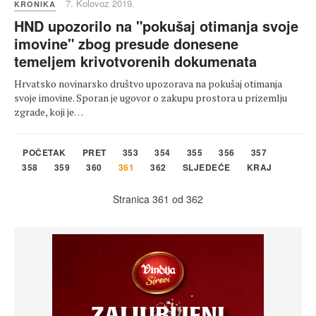
7. Kolovoz 2019.
KRONIKA
HND upozorilo na "pokušaj otimanja svoje
imovine" zbog presude donesene
temeljem krivotvorenih dokumenata
Hrvatsko novinarsko društvo upozorava na pokušaj otimanja
svoje imovine. Sporan je ugovor o zakupu prostora u prizemlju
zgrade, koji je…
POČETAK
PRET
353
354
355
356
357
358
359
360
361
362
SLJEDEĆE
KRAJ
Stranica 361 od 362