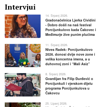
Intervjui
14. Srpanj 2026.
Gradonačelnica Ljerka Cividini
- Dobro došli na naš festival
Porcijunkulovo kada Čakovec i
Međimurje žive punim plućima
11. Srpanj 2026.
Nives Radek: Porcijunkulovo
2026. donosi dvije nove zone i
velika koncertna imena, a u
duhovnoj zoni i “Mali Asiz”
8. Srpanj 2026.
Gvardijan fra Filip Đurđević o
Porcijunkuli i vjerskom dijelu
programa Porcijunkulova u
Čakovcu
25. Lipanj 2026.