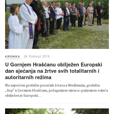
24. Kolovoz 2019.
KRONIKA
U Gornjem Hrašćanu obilježen Europski
dan sjećanja na žrtve svih totalitarnih i
autoritarnih režima
Na najvećem grobištu poratnih žrtava u Međimurju, grobištu
„Sep“ u Gornjem Hrašćanu, polaganjem vijenca i paljenjem svijeća
obilježen je Europski…