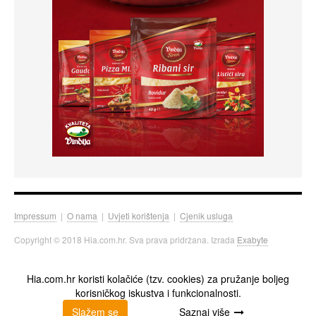
Impressum
|
O nama
|
Uvjeti korištenja
|
Cjenik usluga
Copyright © 2018 Hia.com.hr. Sva prava pridržana. Izrada
Exabyte
Hia.com.hr koristi kolačiće (tzv. cookies) za pružanje boljeg
korisničkog iskustva i funkcionalnosti.
Slažem se
Saznaj više