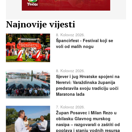
Najnovije vijesti
8. Kolovoz 2026.
Špancirfest - Festival koji se
voli od malih nogu
8. Kolovoz 2026.
Sjever i jug Hrvatske spojeni na
Neretvi: Varaždinska županija
predstavila svoju tradiciju uoči
Maratona lađa
7. Kolovoz 2026.
Župan Posavec i Milan Rezo u
obilasku Glavnog murskog
nasipa – razgovarali o zaštiti od
poplava i stanju vodnih resursa