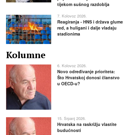
tijekom sušnog razdoblja
7. Kolovoz 2026.
Reagiranja - HNS i država glume
red, a huligani i dalje vladaju
stadionima
Kolumne
6. Kolovoz 2026.
Novo određivanje prioriteta:
Što Hrvatskoj donosi članstvo
u OECD-u?
15. Srpanj 2026.
Hrvatska na raskrižju vlastite
budućnosti