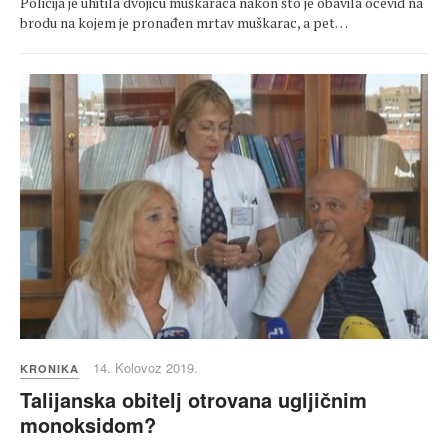
Policija je uhitila dvojicu muškaraca nakon što je obavila očevid na
brodu na kojem je pronađen mrtav muškarac, a pet…
14. Kolovoz 2019.
KRONIKA
Talijanska obitelj otrovana ugljičnim
monoksidom?