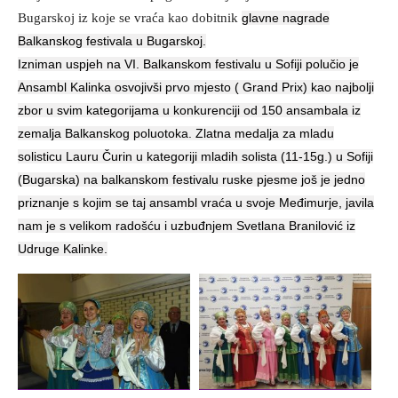
Bugarskoj iz koje se vraća kao dobitnik
glavne nagrade
Balkanskog festivala u Bugarskoj.
Izniman uspjeh na VI. Balkanskom festivalu u Sofiji polučio je
Ansambl Kalinka osvojivši prvo mjesto ( Grand Prix) kao najbolji
zbor u svim kategorijama u konkurenciji od 150 ansambala iz
zemalja Balkanskog poluotoka. Zlatna medalja za mladu
solisticu Lauru Čurin u kategoriji mladih solista (11-15g.) u Sofiji
(Bugarska) na balkanskom festivalu ruske pjesme još je jedno
priznanje s kojim se taj ansambl vraća u svoje Međimurje, javila
nam je s velikom radošću i uzbuđnjem Svetlana Branilović iz
Udruge Kalinke.