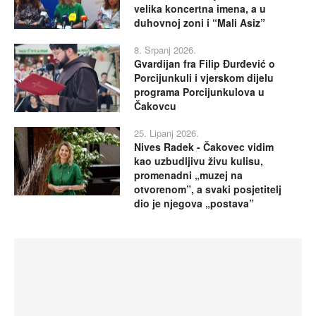
velika koncertna imena, a u
duhovnoj zoni i “Mali Asiz”
8. Srpanj 2026.
Gvardijan fra Filip Đurđević o
Porcijunkuli i vjerskom dijelu
programa Porcijunkulova u
Čakovcu
25. Lipanj 2026.
Nives Radek - Čakovec vidim
kao uzbudljivu živu kulisu,
promenadni „muzej na
otvorenom”, a svaki posjetitelj
dio je njegova „postava”