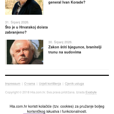
general Ivan Korade?
31. Srpanj 2026.
Što je u Hrvatskoj doista
zabranjeno?
30. Srpanj 2026.
Zakon štiti bjegunce, branitelji
trunu na sudovima
Impressum
|
O nama
|
Uvjeti korištenja
|
Cjenik usluga
Copyright © 2018 Hia.com.hr. Sva prava pridržana. Izrada
Exabyte
Hia.com.hr koristi kolačiće (tzv. cookies) za pružanje boljeg
korisničkog iskustva i funkcionalnosti.