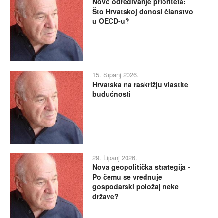
Novo određivanje prioriteta:
Što Hrvatskoj donosi članstvo
u OECD-u?
15. Srpanj 2026.
Hrvatska na raskrižju vlastite
budućnosti
29. Lipanj 2026.
Nova geopolitička strategija -
Po čemu se vrednuje
gospodarski položaj neke
države?