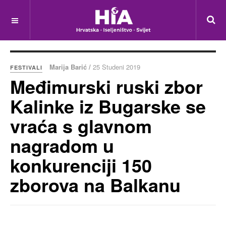
Marija Barić /
25 Studeni 2019
FESTIVALI
Međimurski ruski zbor
Kalinke iz Bugarske se
vraća s glavnom
nagradom u
konkurenciji 150
zborova na Balkanu