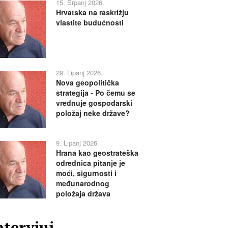
15. Srpanj 2026.
Hrvatska na raskrižju
vlastite budućnosti
29. Lipanj 2026.
Nova geopolitička
strategija - Po čemu se
vrednuje gospodarski
položaj neke države?
9. Lipanj 2026.
Hrana kao geostrateška
odrednica pitanje je
moći, sigurnosti i
međunarodnog
položaja država
ntervjui