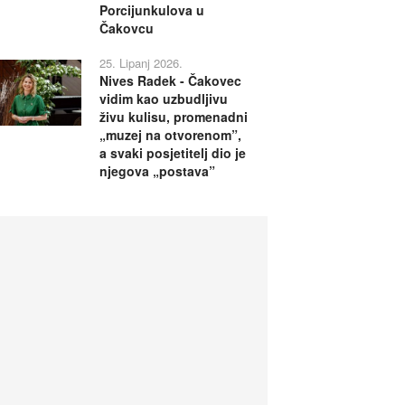
Porcijunkulova u
Čakovcu
25. Lipanj 2026.
Nives Radek - Čakovec
vidim kao uzbudljivu
živu kulisu, promenadni
„muzej na otvorenom”,
a svaki posjetitelj dio je
njegova „postava”