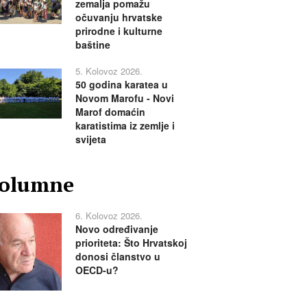
zemalja pomažu
očuvanju hrvatske
prirodne i kulturne
baštine
5. Kolovoz 2026.
50 godina karatea u
Novom Marofu - Novi
Marof domaćin
karatistima iz zemlje i
svijeta
olumne
6. Kolovoz 2026.
Novo određivanje
prioriteta: Što Hrvatskoj
donosi članstvo u
OECD-u?