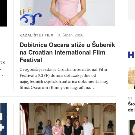
3. Srpanj 2026.
KAZALIŠTE I FILM
Dobitnica Oscara stiže u Šubenik
na Croatian International Film
Festival
t o
,
Ovogodišnje izdanje Croatia International Film
i…
Festivala (CIFF) donosi dolazak jedne od
najuglednijih svjetskih autorica dokumentarnog
filma. Oscarom i Emmyjem nagrađena…
31.
Što
doi