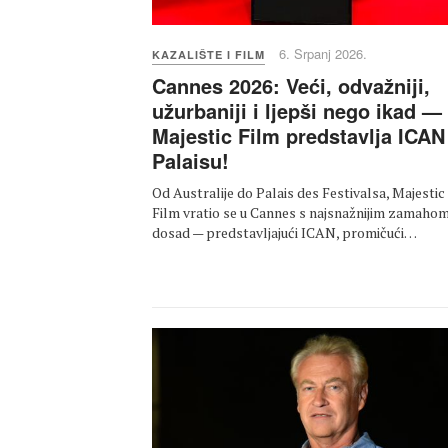
6. Srpanj 2026.
KAZALIŠTE I FILM
Cannes 2026: Veći, odvažniji,
užurbaniji i ljepši nego ikad —
Majestic Film predstavlja ICAN
Palaisu!
Od Australije do Palais des Festivalsa, Majestic
Film vratio se u Cannes s najsnažnijim zamaho
dosad — predstavljajući ICAN, promičući…