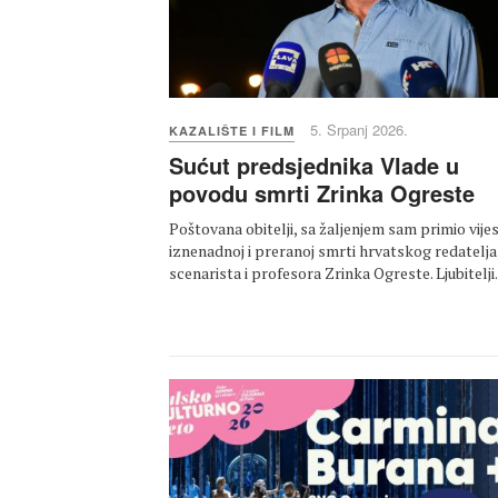
5. Srpanj 2026.
KAZALIŠTE I FILM
Sućut predsjednika Vlade u
povodu smrti Zrinka Ogreste
Poštovana obitelji, sa žaljenjem sam primio vijes
iznenadnoj i preranoj smrti hrvatskog redatelja
scenarista i profesora Zrinka Ogreste. Ljubitelj