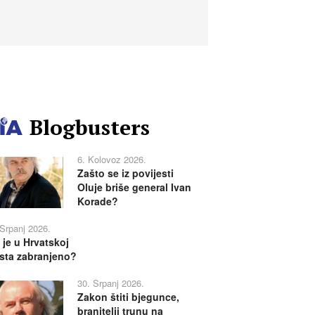
Blogbusters
6. Kolovoz 2026.
Zašto se iz povijesti
Oluje briše general Ivan
Korade?
 Srpanj 2026.
 je u Hrvatskoj
sta zabranjeno?
30. Srpanj 2026.
Zakon štiti bjegunce,
branitelji trunu na