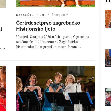
6. Srpanj 2026.
KAZALIŠTE I FILM
Čertrdesetprvo zagrebačko
Histrionsko ljeto
i
U srijedu 8. srpnja 2026. u 21h u parku Opatovina
svečano će biti otvoreno 41. Zagrebačko
histrionsko ljeto premijerom urnebesne…
Lero