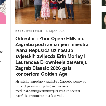
1. Srpanj 2026.
KAZALIŠTE I FILM
Orkestar i Zbor Opere HNK-a u
Zagrebu pod ravnanjem maestra
Ivana Repušića uz nastup
ke
svjetskih zvijezda Erin Morley i
Laurencea Brownleeja zatvaraju
k,
Zagreb Classic 2026 gala
koncertom Golden Age
Hrvatsko narodno kazalište u Zagrebu ponovno
potvrđuje svoju umjetničku izvrsnost i
međunarodni ugled inicirajući gala koncert u
završnici renomiranoga festivala…