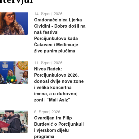
14. Srpanj 2026.
Gradonačelnica Ljerka
Cividini - Dobro došli na
naš festival
Porcijunkulovo kada
Čakovec i Međimurje
žive punim plućima
11. Srpanj 2026.
Nives Radek:
Porcijunkulovo 2026.
donosi dvije nove zone
i velika koncertna
imena, a u duhovnoj
zoni i “Mali Asiz”
8. Srpanj 2026.
Gvardijan fra Filip
Đurđević o Porcijunkuli
i vjerskom dijelu
programa