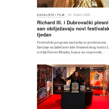
24. Srpanj 2026.
KAZALIŠTE I FILM
Richard III. i Dubrovački plesni
san obilježavaju novi festivalsk
tjedan
Festivalski program nastavlja se predstavom
Sjećanje na ljubičaste kiše Studentskog teatra 
u režiji Davora Mojaša, koja je na rasporedu…