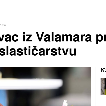
2024
ac iz Valamara p
slastičarstvu
Na