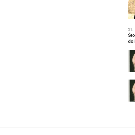
31.
Što
doi