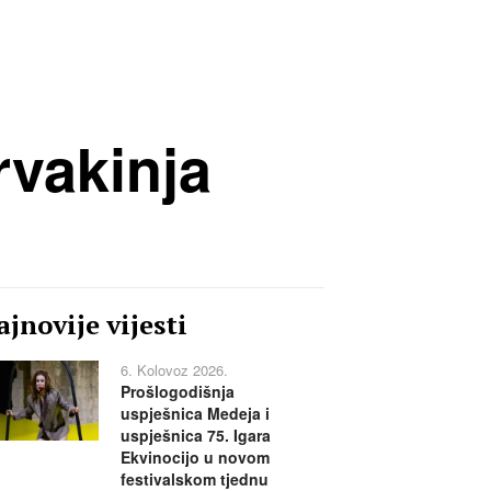
rvakinja
jnovije vijesti
6. Kolovoz 2026.
Prošlogodišnja
uspješnica Medeja i
uspješnica 75. Igara
Ekvinocijo u novom
festivalskom tjednu