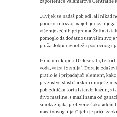
zaposlenice Valamarove Centralne k
„Uvijek se nadaš pobjedi, ali nikad 
ponosna na svoj uspjeh jer iza njega 
višemjesečnih priprema. Želim istakn
pomoglo da dodatno usavršim svoje vj
pruža dobru ravnotežu poslovnog i pr
Izradom ukupno 10 deserata, te torte
voda, vatra i zemlja“, Dora je odušev
pratio je i pripadajući element, ka
prvenstvu slastičarskim umijećem ispr
pobjednička torta Istarski kažun, s i
drvo masline, s maslinama od ganac
smokvenjaka prelivene čokoladom 
maslinovog ulja. Cijelu je priču zao