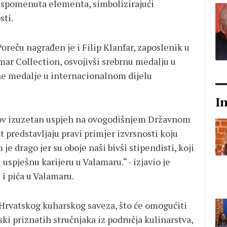
ri spomenuta elementa, simbolizirajući
sti.
reču nagrađen je i Filip Klanfar, zaposlenik u
ar Collection, osvojivši srebrnu medalju u
e medalje u internacionalnom dijelu
I
ihov izuzetan uspjeh na ovogodišnjem Državnom
t predstavljaju pravi primjer izvrsnosti koju
 drago jer su oboje naši bivši stipendisti, koji
 uspješnu karijeru u Valamaru.“ - izjavio je
 i pića u Valamaru.
 Hrvatskog kuharskog saveza, što će omogućiti
 priznatih stručnjaka iz područja kulinarstva,