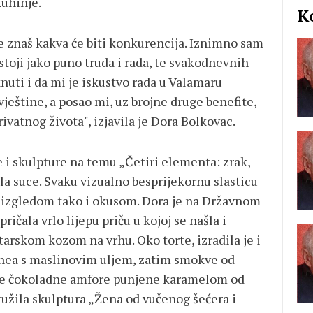
uhinje.
K
ne znaš kakva će biti konkurencija. Iznimno sam
stoji jako puno truda i rada, te svakodnevnih
uti i da mi je iskustvo rada u Valamaru
eštine, a posao mi, uz brojne druge benefite,
ivatnog života", izjavila je Dora Bolkovac.
 i skulpture na temu „Četiri elementa: zrak,
ila suce. Svaku vizualno besprijekornu slasticu
ko izgledom tako i okusom. Dora je na Državnom
ičala vrlo lijepu priču u kojoj se našla i
starskom kozom na vrhu. Oko torte, izradila je i
hea s maslinovim uljem, zatim smokve od
te čokoladne amfore punjene karamelom od
kružila skulptura „Žena od vučenog šećera i