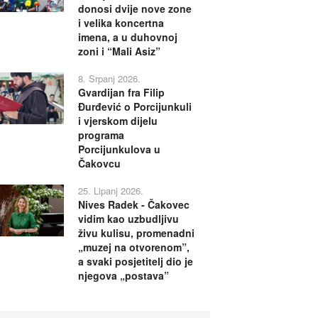
donosi dvije nove zone
i velika koncertna
imena, a u duhovnoj
zoni i “Mali Asiz”
8. Srpanj 2026.
Gvardijan fra Filip
Đurđević o Porcijunkuli
i vjerskom dijelu
programa
Porcijunkulova u
Čakovcu
25. Lipanj 2026.
Nives Radek - Čakovec
vidim kao uzbudljivu
živu kulisu, promenadni
„muzej na otvorenom”,
a svaki posjetitelj dio je
njegova „postava”