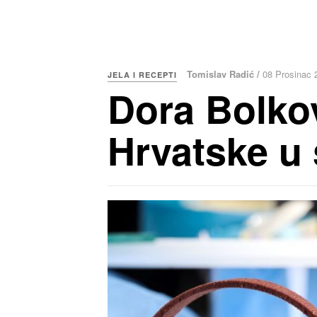
Tomislav Radić /
08 Prosinac 
JELA I RECEPTI
Dora Bolkov
Hrvatske u 