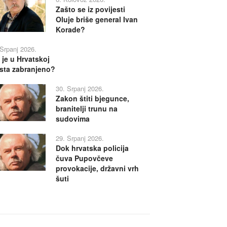
Zašto se iz povijesti
Oluje briše general Ivan
Korade?
 Srpanj 2026.
 je u Hrvatskoj
sta zabranjeno?
30. Srpanj 2026.
Zakon štiti bjegunce,
branitelji trunu na
sudovima
29. Srpanj 2026.
Dok hrvatska policija
čuva Pupovčeve
provokacije, državni vrh
šuti