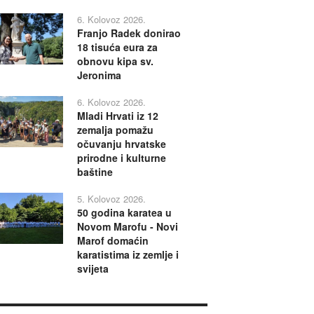
6. Kolovoz 2026.
Franjo Radek donirao
18 tisuća eura za
obnovu kipa sv.
Jeronima
6. Kolovoz 2026.
Mladi Hrvati iz 12
zemalja pomažu
očuvanju hrvatske
prirodne i kulturne
baštine
5. Kolovoz 2026.
50 godina karatea u
Novom Marofu - Novi
Marof domaćin
karatistima iz zemlje i
svijeta