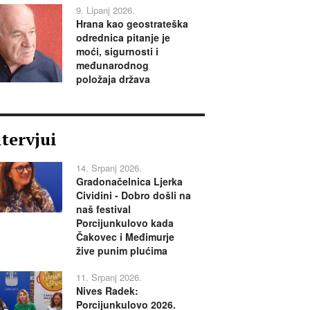
9. Lipanj 2026.
Hrana kao geostrateška
odrednica pitanje je
moći, sigurnosti i
međunarodnog
položaja država
ntervjui
14. Srpanj 2026.
Gradonačelnica Ljerka
Cividini - Dobro došli na
naš festival
Porcijunkulovo kada
Čakovec i Međimurje
žive punim plućima
11. Srpanj 2026.
Nives Radek:
Porcijunkulovo 2026.