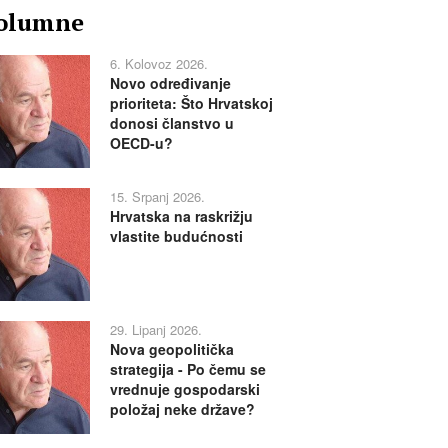
olumne
6. Kolovoz 2026.
Novo određivanje
prioriteta: Što Hrvatskoj
donosi članstvo u
OECD-u?
15. Srpanj 2026.
Hrvatska na raskrižju
vlastite budućnosti
29. Lipanj 2026.
Nova geopolitička
strategija - Po čemu se
vrednuje gospodarski
položaj neke države?