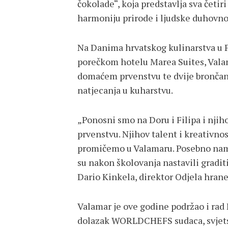
čokolade“, koja predstavlja sva četi
harmoniju prirode i ljudske duhovno
Na Danima hrvatskog kulinarstva u Po
porečkom hotelu Marea Suites, Valam
domaćem prvenstvu te dvije brončan
natjecanja u kuharstvu.
„Ponosni smo na Doru i Filipa i nj
prvenstvu. Njihov talent i kreativnos
promičemo u Valamaru. Posebno nam je
su nakon školovanja nastavili graditi
Dario Kinkela, direktor Odjela hrane
Valamar je ove godine podržao i rad
dolazak WORLDCHEFS sudaca, svjetski