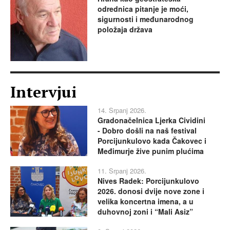
odrednica pitanje je moći,
sigurnosti i međunarodnog
položaja država
Intervjui
14. Srpanj 2026.
Gradonačelnica Ljerka Cividini
- Dobro došli na naš festival
Porcijunkulovo kada Čakovec i
Međimurje žive punim plućima
11. Srpanj 2026.
Nives Radek: Porcijunkulovo
2026. donosi dvije nove zone i
velika koncertna imena, a u
duhovnoj zoni i “Mali Asiz”