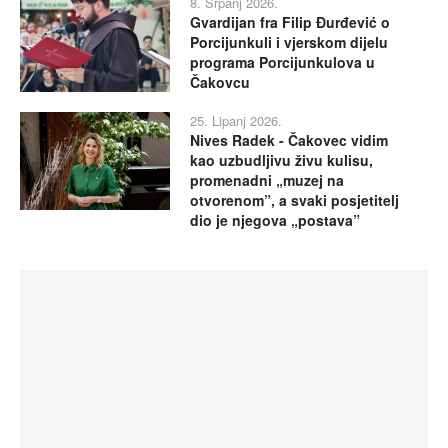
8. Srpanj 2026.
Gvardijan fra Filip Đurđević o
Porcijunkuli i vjerskom dijelu
programa Porcijunkulova u
Čakovcu
25. Lipanj 2026.
Nives Radek - Čakovec vidim
kao uzbudljivu živu kulisu,
promenadni „muzej na
otvorenom”, a svaki posjetitelj
dio je njegova „postava”