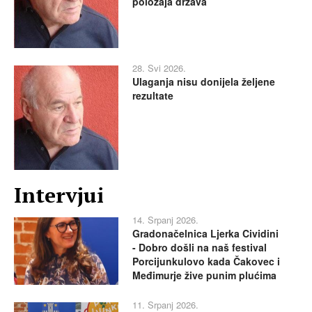
položaja država
28. Svi 2026.
Ulaganja nisu donijela željene
rezultate
Intervjui
14. Srpanj 2026.
Gradonačelnica Ljerka Cividini
- Dobro došli na naš festival
Porcijunkulovo kada Čakovec i
Međimurje žive punim plućima
11. Srpanj 2026.