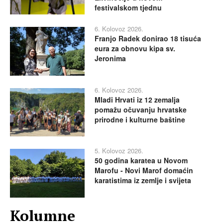
festivalskom tjednu
6. Kolovoz 2026.
Franjo Radek donirao 18 tisuća
eura za obnovu kipa sv.
Jeronima
6. Kolovoz 2026.
Mladi Hrvati iz 12 zemalja
pomažu očuvanju hrvatske
prirodne i kulturne baštine
5. Kolovoz 2026.
50 godina karatea u Novom
Marofu - Novi Marof domaćin
karatistima iz zemlje i svijeta
Kolumne