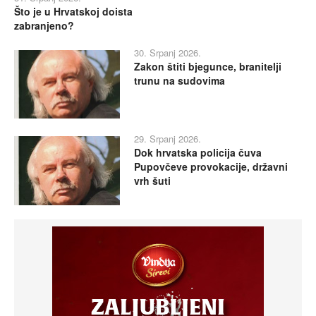
Što je u Hrvatskoj doista
zabranjeno?
30. Srpanj 2026.
Zakon štiti bjegunce, branitelji
trunu na sudovima
29. Srpanj 2026.
Dok hrvatska policija čuva
Pupovčeve provokacije, državni
vrh šuti