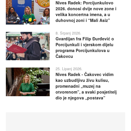
Nives Radek: Porcijunkulovo
2026. donosi dvije nove zone i
velika koncertna imena, a u
duhovnoj zoni i “Mali Asiz”
8. Srpanj 2026.
Gvardijan fra Filip Đurđević o
Porcijunkuli i vjerskom dijelu
programa Porcijunkulova u
Čakovcu
25. Lipanj 2026.
Nives Radek - Čakovec vidim
kao uzbudljivu živu kulisu,
promenadni „muzej na
otvorenom”, a svaki posjetitelj
dio je njegova „postava”