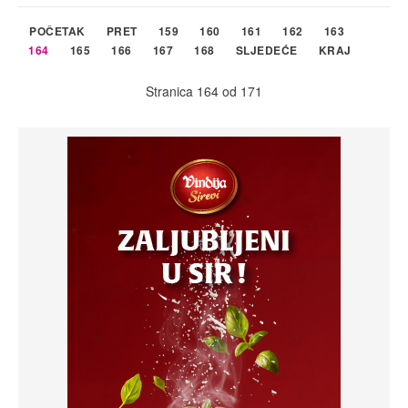
POČETAK
PRET
159
160
161
162
163
164
165
166
167
168
SLJEDEĆE
KRAJ
Stranica 164 od 171