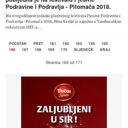
Podravine i Podravlja - Pitomača 2018.
Na ovogodišnjem izdanju glazbenog festivala Pjesme Podravine i
Podravlja - Pitomača 2018., Nina Kraljić je zajedno s Tamburaškim
orkestrom HRT-a …
POČETAK
PRET
161
162
163
164
165
166
167
168
169
170
SLJEDEĆE
KRAJ
Stranica 166 od 171