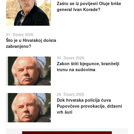
Zašto se iz povijesti Oluje briše
general Ivan Korade?
31. Srpanj 2026.
Što je u Hrvatskoj doista
zabranjeno?
30. Srpanj 2026.
Zakon štiti bjegunce, branitelji
trunu na sudovima
29. Srpanj 2026.
Dok hrvatska policija čuva
Pupovčeve provokacije, državni
vrh šuti