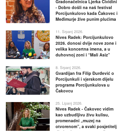
Gradonačelnica Ljerka Cividini
- Dobro došli na naš festival
Porcijunkulovo kada Čakovec i
Međimurje žive punim plućima
11. Srpanj 2026.
Nives Radek: Porcijunkulovo
2026. donosi dvije nove zone i
velika koncertna imena, a u
duhovnoj zoni i “Mali Asiz”
8. Srpanj 2026.
Gvardijan fra Filip Đurđević o
Porcijunkuli i vjerskom dijelu
programa Porcijunkulova u
Čakovcu
25. Lipanj 2026.
Nives Radek - Čakovec vidim
kao uzbudljivu živu kulisu,
promenadni „muzej na
otvorenom”, a svaki posjetitelj