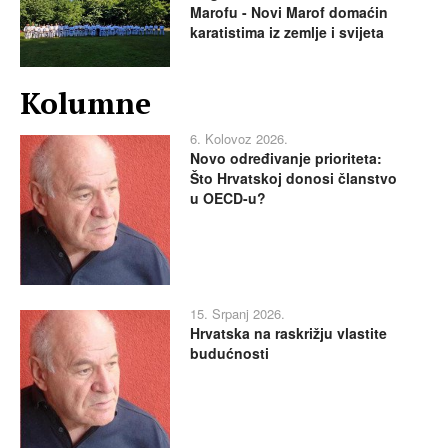
Marofu - Novi Marof domaćin
karatistima iz zemlje i svijeta
Kolumne
6. Kolovoz 2026.
Novo određivanje prioriteta:
Što Hrvatskoj donosi članstvo
u OECD-u?
15. Srpanj 2026.
Hrvatska na raskrižju vlastite
budućnosti