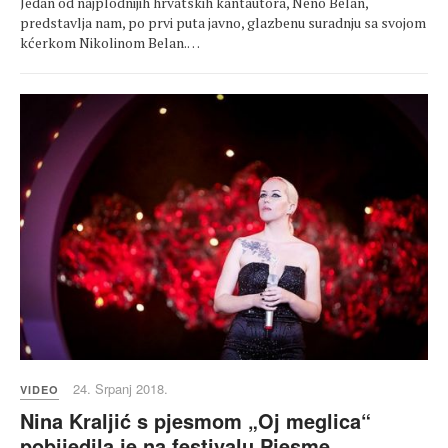
Jedan od najplodnijih hrvatskih kantautora, Neno Belan,
predstavlja nam, po prvi puta javno, glazbenu suradnju sa svojom
kćerkom Nikolinom Belan.…
24. Srpanj 2018.
VIDEO
Nina Kraljić s pjesmom „Oj meglica“
pobijedila je na festivalu Pjesme