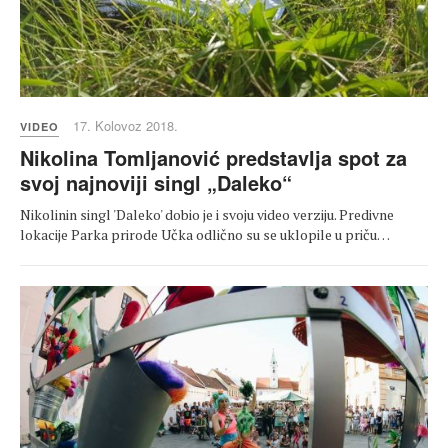
17. Kolovoz 2018.
VIDEO
Nikolina Tomljanović predstavlja spot za
svoj najnoviji singl „Daleko“
Nikolinin singl 'Daleko' dobio je i svoju video verziju. Predivne
lokacije Parka prirode Učka odlično su se uklopile u priču…