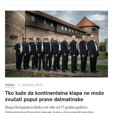
2. Kolovoz 2018.
VIDEO
Tko kaže da kontinentalna klapa ne može
zvučati poput prave dalmatinske
Klapa Kolapjani iz Siska već više od 17 godina gušta u
dalmatinskoj klapskoj pjesmi, kako u izvornim klapskim