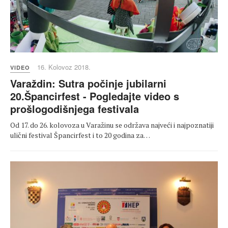
16. Kolovoz 2018.
VIDEO
Varaždin: Sutra počinje jubilarni
20.Špancirfest - Pogledajte video s
prošlogodišnjega festivala
Od 17. do 26. kolovoza u Varažinu se održava najveći i najpoznatiji
ulični festival Špancirfest i to 20 godina za…