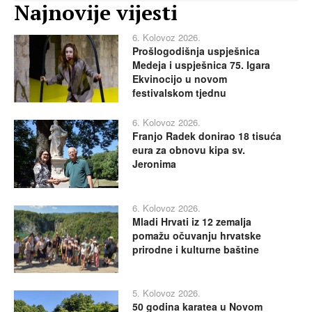
Najnovije vijesti
6. Kolovoz 2026.
Prošlogodišnja uspješnica
Medeja i uspješnica 75. Igara
Ekvinocijo u novom
festivalskom tjednu
6. Kolovoz 2026.
Franjo Radek donirao 18 tisuća
eura za obnovu kipa sv.
Jeronima
6. Kolovoz 2026.
Mladi Hrvati iz 12 zemalja
pomažu očuvanju hrvatske
prirodne i kulturne baštine
5. Kolovoz 2026.
50 godina karatea u Novom