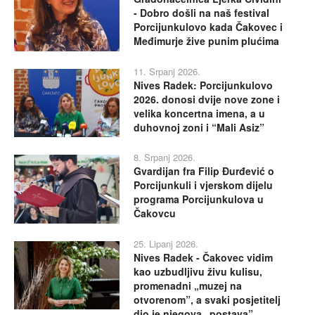
- Dobro došli na naš festival
Porcijunkulovo kada Čakovec i
Međimurje žive punim plućima
11. Srpanj 2026.
Nives Radek: Porcijunkulovo
2026. donosi dvije nove zone i
velika koncertna imena, a u
duhovnoj zoni i “Mali Asiz”
8. Srpanj 2026.
Gvardijan fra Filip Đurđević o
Porcijunkuli i vjerskom dijelu
programa Porcijunkulova u
Čakovcu
25. Lipanj 2026.
Nives Radek - Čakovec vidim
kao uzbudljivu živu kulisu,
promenadni „muzej na
otvorenom”, a svaki posjetitelj
dio je njegova „postava”