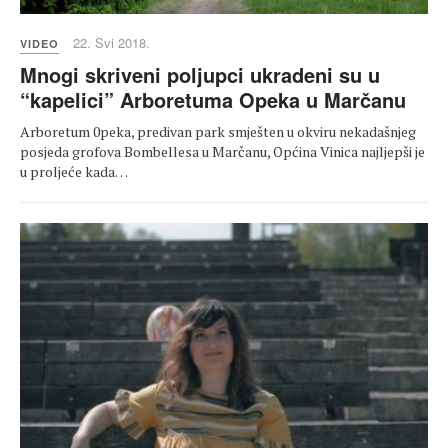
22. Svi 2018.
VIDEO
Mnogi skriveni poljupci ukradeni su u
“kapelici” Arboretuma Opeka u Marčanu
Arboretum 0peka, predivan park smješten u okviru nekadašnjeg
posjeda grofova Bombellesa u Marčanu, Općina Vinica najljepši je
u proljeće kada…