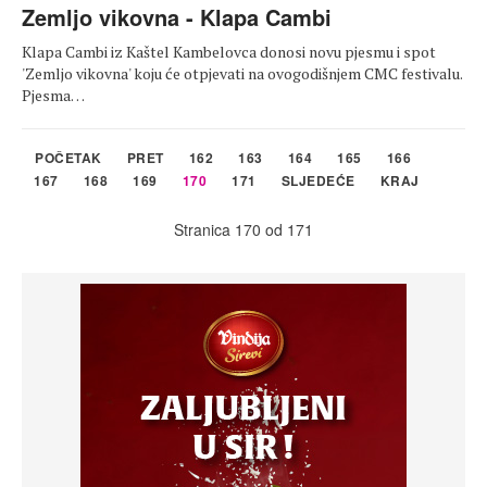
Zemljo vikovna - Klapa Cambi
Klapa Cambi iz Kaštel Kambelovca donosi novu pjesmu i spot
'Zemljo vikovna' koju će otpjevati na ovogodišnjem CMC festivalu.
Pjesma…
POČETAK
PRET
162
163
164
165
166
167
168
169
170
171
SLJEDEĆE
KRAJ
Stranica 170 od 171