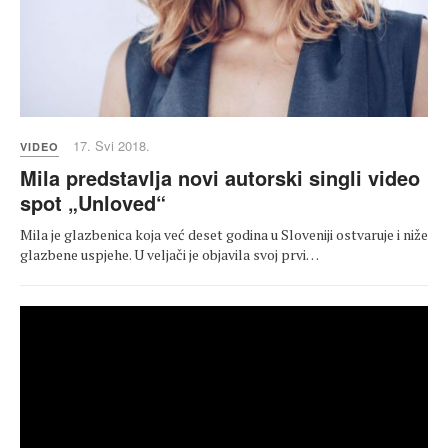
17. Svi 2018.
VIDEO
Mila predstavlja novi autorski singli video
spot „Unloved“
Mila je glazbenica koja već deset godina u Sloveniji ostvaruje i niže
glazbene uspjehe. U veljači je objavila svoj prvi…