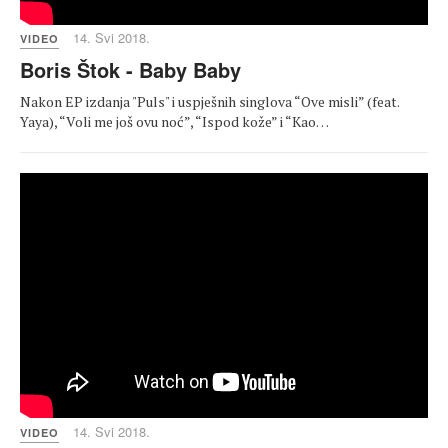
14. Svi 2018.
VIDEO
Boris Štok - Baby Baby
Nakon EP izdanja "Puls" i uspješnih singlova “Ove misli” (feat.
Yaya), “Voli me još ovu noć”, “Ispod kože” i “Kao…
14. Svi 2018.
VIDEO