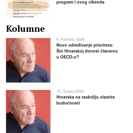
program i ovog vikenda
Kolumne
6. Kolovoz 2026.
Novo određivanje prioriteta:
Što Hrvatskoj donosi članstvo
u OECD-u?
15. Srpanj 2026.
Hrvatska na raskrižju vlastite
budućnosti