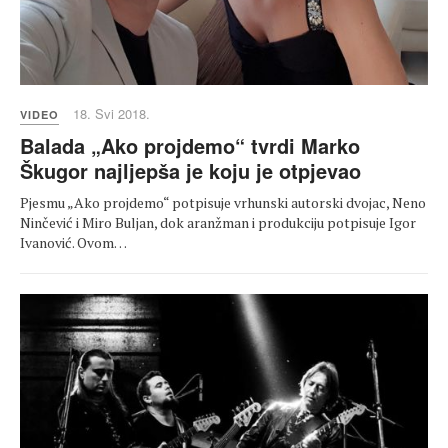
18. Svi 2018.
VIDEO
Balada „Ako projdemo“ tvrdi Marko
Škugor najljepša je koju je otpjevao
Pjesmu „Ako projdemo“ potpisuje vrhunski autorski dvojac, Neno
Ninčević i Miro Buljan, dok aranžman i produkciju potpisuje Igor
Ivanović. Ovom…