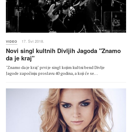
17. Svi 2018.
VIDEO
Novi singl kultnih Divljih Jagoda "Znamo
da je kraj"
"Znamo da je kraj" prvi je singl kojim kultni bend Divlje
Jagode započinju proslavu 40 godina, a koji će se…