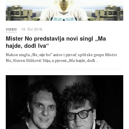
19. Svi 2018.
VIDEO
Mister No predstavlja novi singl „Ma
hajde, dođi Iva“
Nakon singla „Ne, nije bo“ autor i pjevač splitske grupe Mister
No, Slaven Slišković Slija, u pjesmi „Ma hajde, dođi…