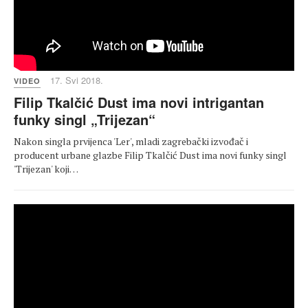
17. Svi 2018.
VIDEO
Filip Tkalčić Dust ima novi intrigantan
funky singl „Trijezan“
Nakon singla prvijenca 'Ler', mladi zagrebački izvođač i
producent urbane glazbe Filip Tkalčić Dust ima novi funky singl
'Trijezan' koji…