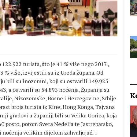
 122.922 turista, što je 41 % više nego 2017.,
33 % više, izvijestili su iz Ureda župana. Od
u bili su inozemni, koji su ostvarili 149.925
43, a ostvarili su 54.893 noćenja. Županiju su
K
Italije, Nizozemske, Bosne i Hercegovine, Srbije
porast broja turista iz Kine, Hong Konga, Tajvana
iji gradovi u županiji bili su Velika Gorica, koja
 60 posto, potom Sveta Nedelja te Jastrebarsko,
i noćenja velikim dijelom zahvaljujući i