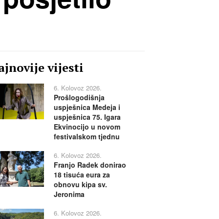
jnovije vijesti
6. Kolovoz 2026.
Prošlogodišnja
uspješnica Medeja i
uspješnica 75. Igara
Ekvinocijo u novom
festivalskom tjednu
6. Kolovoz 2026.
Franjo Radek donirao
18 tisuća eura za
obnovu kipa sv.
Jeronima
6. Kolovoz 2026.