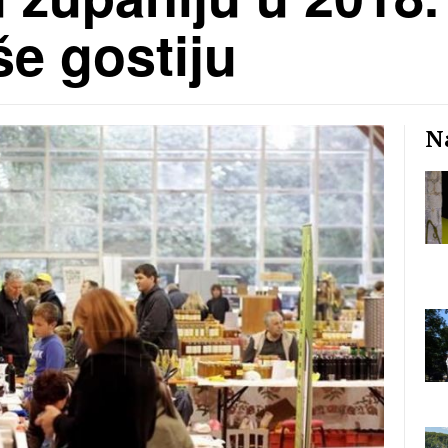
še gostiju
Na