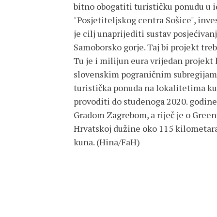
bitno obogatiti turističku ponudu u 
"Posjetiteljskog centra Sošice", inves
je cilj unaprijediti sustav posjećiva
Samoborsko gorje. Taj bi projekt treb
Tu je i milijun eura vrijedan projek
slovenskim pograničnim subregijama,
turistička ponuda na lokalitetima ku
provoditi do studenoga 2020. godine
Gradom Zagrebom, a riječ je o Green
Hrvatskoj dužine oko 115 kilometara
kuna. (Hina/FaH)