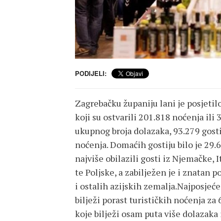
PODIJELI:
Zagrebačku županiju lani je posjetilo
koji su ostvarili 201.818 noćenja ili 
ukupnog broja dolazaka, 93.279 gostij
noćenja. Domaćih gostiju bilo je 29.6
najviše obilazili gosti iz Njemačke, 
te Poljske, a zabilježen je i znatan 
i ostalih azijskih zemalja.Najposjećen
bilježi porast turističkih noćenja za
koje bilježi osam puta više dolazaka 