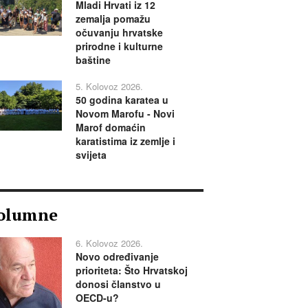
Mladi Hrvati iz 12
zemalja pomažu
očuvanju hrvatske
prirodne i kulturne
baštine
5. Kolovoz 2026.
50 godina karatea u
Novom Marofu - Novi
Marof domaćin
karatistima iz zemlje i
svijeta
olumne
6. Kolovoz 2026.
Novo određivanje
prioriteta: Što Hrvatskoj
donosi članstvo u
OECD-u?