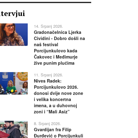
ntervjui
14. Srpanj 2026.
Gradonačelnica Ljerka
Cividini - Dobro došli na
naš festival
Porcijunkulovo kada
Čakovec i Međimurje
žive punim plućima
11. Srpanj 2026.
Nives Radek:
Porcijunkulovo 2026.
donosi dvije nove zone
i velika koncertna
imena, a u duhovnoj
zoni i “Mali Asiz”
8. Srpanj 2026.
Gvardijan fra Filip
Đurđević o Porcijunkuli