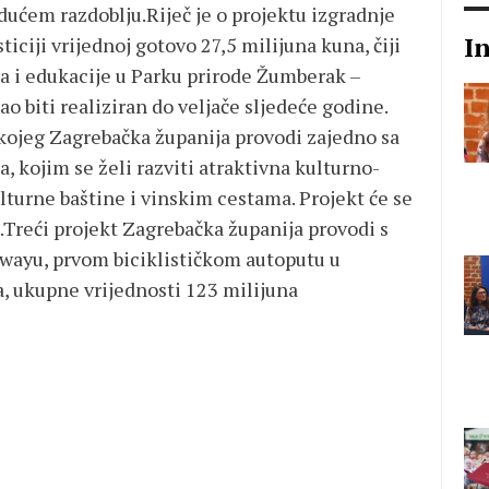
idućem razdoblju.Riječ je o projektu izgradnje
I
ticiji vrijednoj gotovo 27,5 milijuna kuna, čiji
nja i edukacije u Parku prirode Žumberak –
ao biti realiziran do veljače sljedeće godine.
t kojeg Zagrebačka županija provodi zajedno sa
 kojim se želi razviti atraktivna kulturno-
lturne baštine i vinskim cestama. Projekt će se
.Treći projekt Zagrebačka županija provodi s
wayu, prvom biciklističkom autoputu u
, ukupne vrijednosti 123 milijuna