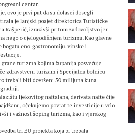
ngresni centar.
, ovo je prvi put da su dolasci dosegli
ala je lanjski posjet direktorica Turističke
 Rašperić, izrazivši pritom zadovoljstvo jer
ma nego o cjelogodišnjem turizmu. Kao glavne
je bogatu eno-gastronomiju, vinske i
estacije.
a grane turizma kojima županija posvećuje
če zdravstveni turizam i Specijalnu bolnicu
ro trebali biti dovršeni 50 milijuna kuna
ogradnji.
lazištu ljekovitog naftalana, derivata nafte čije
bajdžanu, očekujemo povrat te investicije u vrlo
vši i važnost šoping turizma, kao i vjerskog
ovedba tri EU projekta koja bi trebala