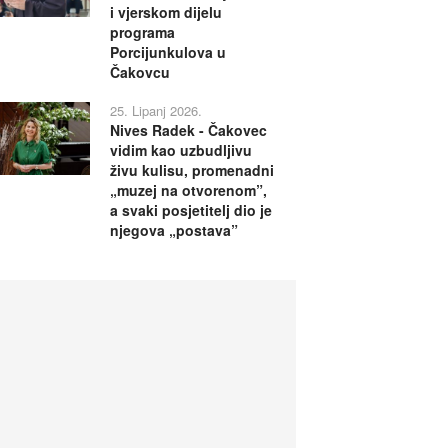
i vjerskom dijelu
programa
Porcijunkulova u
Čakovcu
25. Lipanj 2026.
Nives Radek - Čakovec
vidim kao uzbudljivu
živu kulisu, promenadni
„muzej na otvorenom”,
a svaki posjetitelj dio je
njegova „postava”