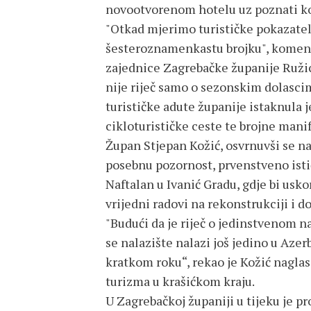
novootvorenom hotelu uz poznati ko
"Otkad mjerimo turističke pokazatelje
šesteroznamenkastu brojku", komentir
zajednice Zagrebačke županije Ružica
nije riječ samo o sezonskim dolasci
turističke adute županije istaknula 
cikloturističke ceste te brojne manif
Župan Stjepan Kožić, osvrnuvši se n
posebnu pozornost, prvenstveno isti
Naftalan u Ivanić Gradu, gdje bi usko
vrijedni radovi na rekonstrukciji i d
"Budući da je riječ o jedinstvenom na
se nalazište nalazi još jedino u Azer
kratkom roku“, rekao je Kožić naglasi
turizma u krašićkom kraju.
U Zagrebačkoj županiji u tijeku je pr