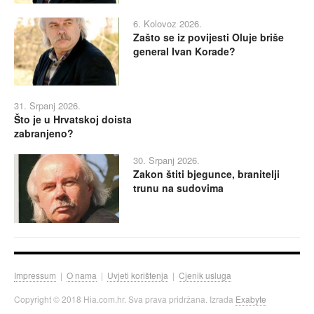
6. Kolovoz 2026.
Zašto se iz povijesti Oluje briše
general Ivan Korade?
31. Srpanj 2026.
Što je u Hrvatskoj doista
zabranjeno?
30. Srpanj 2026.
Zakon štiti bjegunce, branitelji
trunu na sudovima
Impressum
|
O nama
|
Uvjeti korištenja
|
Cjenik usluga
Copyright © 2018 Hia.com.hr. Sva prava pridržana. Izrada
Exabyte