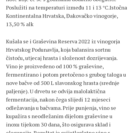
Poslužiti na temperaturi između 11 i 13 °C.Istočna
Kontinentalna Hrvatska, Đakovačko vinogorje,
13,50 % alk
Kušala se i Graševina Reserva 2022 iz vinogorja
Hrvatskog Podunavlja, koja balansira sortnu
čistoću, utjecaj hrasta i složenost dozrijevanja.
Vino je proizvedeno od 100 % graševine,
fermentirano i potom pretočeno s grubog taloga u
nove bačve od 500 L slavonskog hrasta (srednje
paljenje). U drvetu se odvija malolaktična
fermentacija, nakon čega slijedi 12 mjeseci
odležavanja u bačvama. Prije punjenja, vino se
kupažira s neodležanim dijelom graševine u
inoxu tijekom 30 dana, što osigurava sklad i
eleganciju. Rezultat je svijetlozlatno vino s