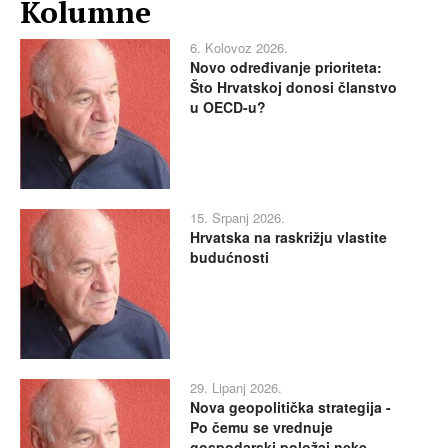
Kolumne
6. Kolovoz 2026.
Novo određivanje prioriteta:
Što Hrvatskoj donosi članstvo
u OECD-u?
15. Srpanj 2026.
Hrvatska na raskrižju vlastite
budućnosti
29. Lipanj 2026.
Nova geopolitička strategija -
Po čemu se vrednuje
gospodarski položaj neke