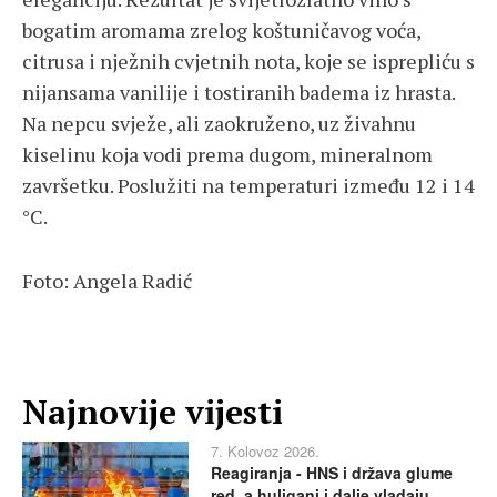
bogatim aromama zrelog koštuničavog voća,
citrusa i nježnih cvjetnih nota, koje se isprepliću s
nijansama vanilije i tostiranih badema iz hrasta.
Na nepcu svježe, ali zaokruženo, uz živahnu
kiselinu koja vodi prema dugom, mineralnom
završetku. Poslužiti na temperaturi između 12 i 14
°C.
Foto: Angela Radić
Najnovije vijesti
7. Kolovoz 2026.
Reagiranja - HNS i država glume
red, a huligani i dalje vladaju