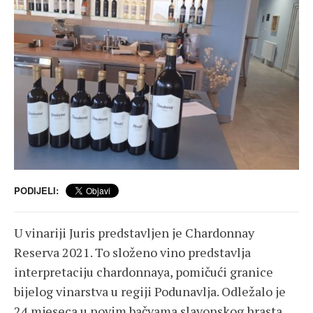
PODIJELI:
U vinariji Juris predstavljen je Chardonnay
Reserva 2021. To složeno vino predstavlja
interpretaciju chardonnaya, pomičući granice
bijelog vinarstva u regiji Podunavlja. Odležalo je
24 mjeseca u novim bačvama slavonskog hrasta,