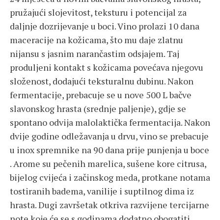
pružajući slojevitost, teksturu i potencijal za
daljnje dozrijevanje u boci. Vino prolazi 10 dana
maceracije na kožicama, što mu daje zlatnu
nijansu s jasnim narančastim odsjajem. Taj
produljeni kontakt s kožicama povećava njegovu
složenost, dodajući teksturalnu dubinu. Nakon
fermentacije, prebacuje se u nove 500 L bačve
slavonskog hrasta (srednje paljenje), gdje se
spontano odvija malolaktička fermentacija. Nakon
dvije godine odležavanja u drvu, vino se prebacuje
u inox spremnike na 90 dana prije punjenja u boce
. Arome su pečenih marelica, sušene kore citrusa,
bijelog cvijeća i začinskog meda, protkane notama
tostiranih badema, vanilije i suptilnog dima iz
hrasta. Dugi završetak otkriva razvijene tercijarne
note koje će se s godinama dodatno obogatiti.