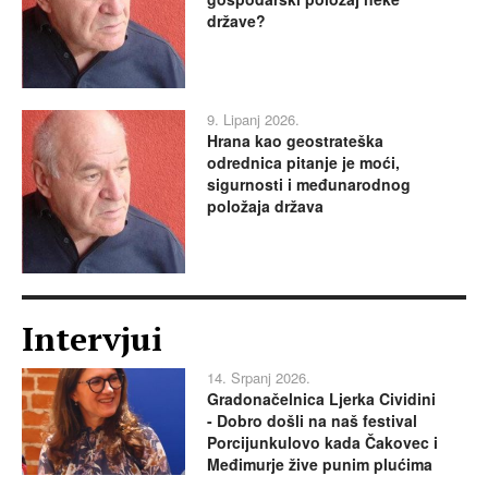
države?
9. Lipanj 2026.
Hrana kao geostrateška
odrednica pitanje je moći,
sigurnosti i međunarodnog
položaja država
Intervjui
14. Srpanj 2026.
Gradonačelnica Ljerka Cividini
- Dobro došli na naš festival
Porcijunkulovo kada Čakovec i
Međimurje žive punim plućima