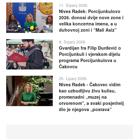
11. Srpanj 2026.
Nives Radek: Porcijunkulovo
2026. donosi dvije nove zone i
velika koncertna imena, a u
duhovnoj zoni i “Mali Asiz”
8. Srpanj 2026.
Gvardijan fra Filip Đurđević o
Porcijunkuli i vjerskom dijelu
programa Porcijunkulova u
Čakovcu
25. Lipanj 2026.
Nives Radek - Čakovec vidim
kao uzbudljivu živu kulisu,
promenadni „muzej na
otvorenom”, a svaki posjetitelj
dio je njegova „postava”