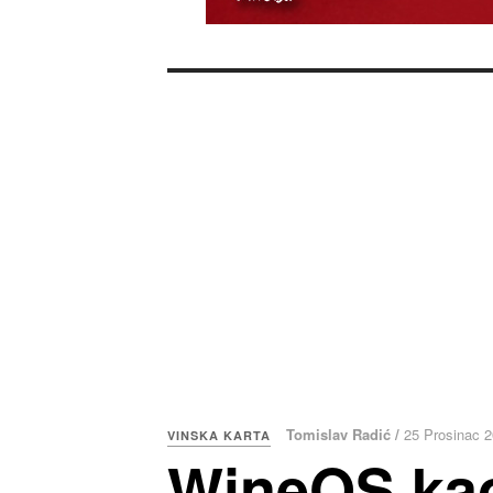
Tomislav Radić /
25 Prosinac 
VINSKA KARTA
WineOS kao 