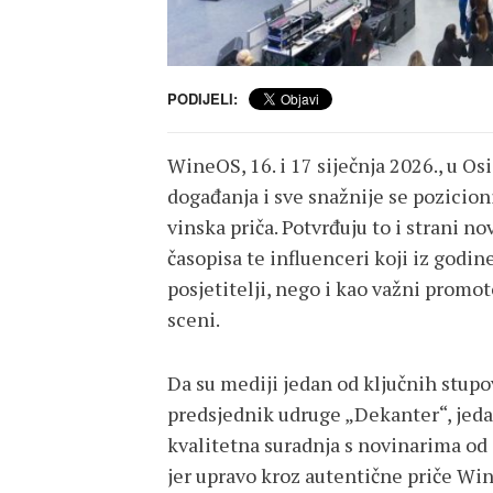
PODIJELI:
WineOS, 16. i 17 siječnja 2026., u O
događanja i sve snažnije se pozicion
vinska priča. Potvrđuju to i strani no
časopisa te influenceri koji iz godi
posjetitelji, nego i kao važni promo
sceni.
Da su mediji jedan od ključnih stupov
predsjednik udruge „Dekanter“, jeda
kvalitetna suradnja s novinarima od 
jer upravo kroz autentične priče Win