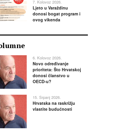
7. Kolovoz 2026.
Ljeto u Varaždinu
donosi bogat program i
ovog vikenda
olumne
6. Kolovoz 2026.
Novo određivanje
prioriteta: Što Hrvatskoj
donosi članstvo u
OECD-u?
15. Srpanj 2026.
Hrvatska na raskrižju
vlastite budućnosti