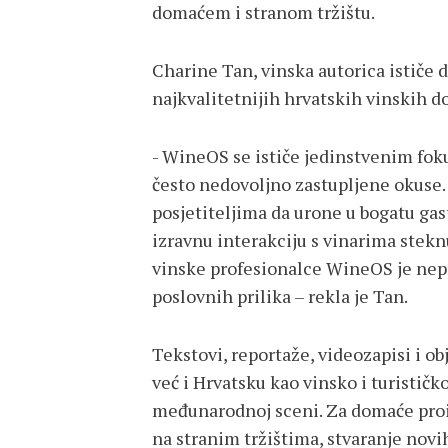
domaćem i stranom tržištu.
Charine Tan, vinska autorica ističe
najkvalitetnijih hrvatskih vinskih d
- WineOS se ističe jedinstvenim fok
često nedovoljno zastupljene okuse.
posjetiteljima da urone u bogatu gas
izravnu interakciju s vinarima stekn
vinske profesionalce WineOS je nepr
poslovnih prilika – rekla je Tan.
Tekstovi, reportaže, videozapisi i o
već i Hrvatsku kao vinsko i turistič
međunarodnoj sceni. Za domaće proiz
na stranim tržištima, stvaranje novi