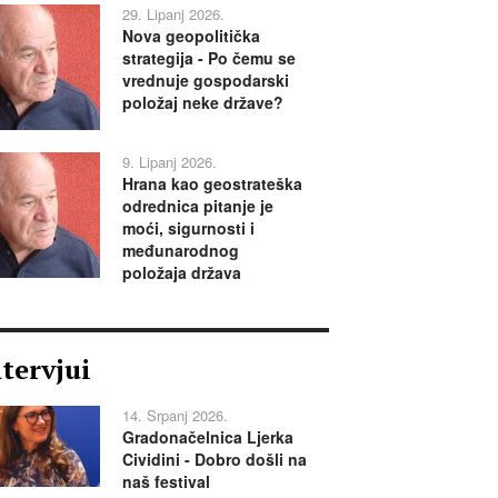
29. Lipanj 2026.
Nova geopolitička
strategija - Po čemu se
vrednuje gospodarski
položaj neke države?
9. Lipanj 2026.
Hrana kao geostrateška
odrednica pitanje je
moći, sigurnosti i
međunarodnog
položaja država
ntervjui
14. Srpanj 2026.
Gradonačelnica Ljerka
Cividini - Dobro došli na
naš festival