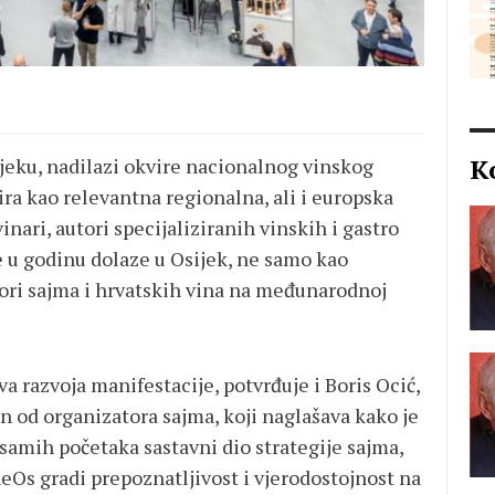
K
sijeku, nadilazi okvire nacionalnog vinskog
ira kao relevantna regionalna, ali i europska
vinari, autori specijaliziranih vinskih i gastro
ne u godinu dolaze u Osijek, ne samo kao
tori sajma i hrvatskih vina na međunarodnoj
a razvoja manifestacije, potvrđuje i Boris Ocić,
n od organizatora sajma, koji naglašava kako je
samih početaka sastavni dio strategije sajma,
eOs gradi prepoznatljivost i vjerodostojnost na