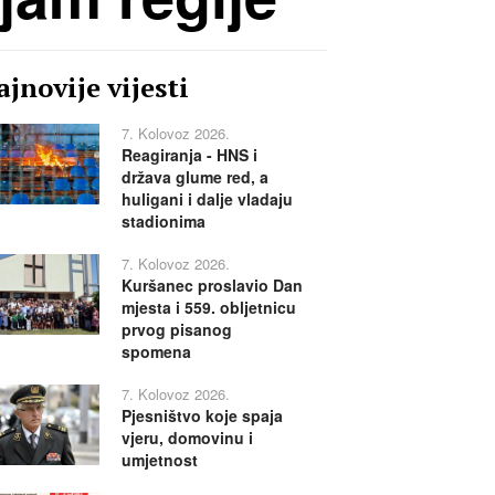
jnovije vijesti
7. Kolovoz 2026.
Reagiranja - HNS i
država glume red, a
huligani i dalje vladaju
stadionima
7. Kolovoz 2026.
Kuršanec proslavio Dan
mjesta i 559. obljetnicu
prvog pisanog
spomena
7. Kolovoz 2026.
Pjesništvo koje spaja
vjeru, domovinu i
umjetnost