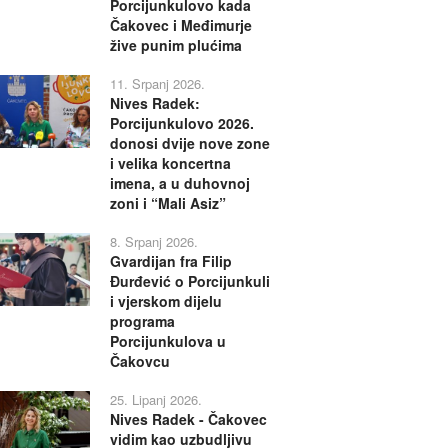
Porcijunkulovo kada
Čakovec i Međimurje
žive punim plućima
11. Srpanj 2026.
Nives Radek:
Porcijunkulovo 2026.
donosi dvije nove zone
i velika koncertna
imena, a u duhovnoj
zoni i “Mali Asiz”
8. Srpanj 2026.
Gvardijan fra Filip
Đurđević o Porcijunkuli
i vjerskom dijelu
programa
Porcijunkulova u
Čakovcu
25. Lipanj 2026.
Nives Radek - Čakovec
vidim kao uzbudljivu