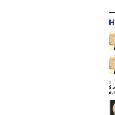
31.
Što
doi