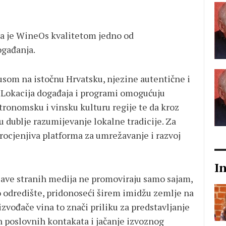
 da je WineOs kvalitetom jedno od
ogađanja.
usom na istočnu Hrvatsku, njezine autentične i
 Lokacija događaja i programi omogućuju
tronomsku i vinsku kulturu regije te da kroz
u dublje razumijevanje lokalne tradicije. Za
ocjenjiva platforma za umrežavanje i razvoj
I
bjave stranih medija ne promoviraju samo sajam,
ko odredište, pridonoseći širem imidžu zemlje na
vođače vina to znači priliku za predstavljanje
h poslovnih kontakata i jačanje izvoznog