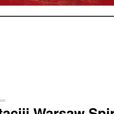
2025
aciji Warsaw Spir