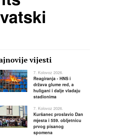
vatski
jnovije vijesti
7. Kolovoz 2026.
Reagiranja - HNS i
država glume red, a
huligani i dalje vladaju
stadionima
7. Kolovoz 2026.
Kuršanec proslavio Dan
mjesta i 559. obljetnicu
prvog pisanog
spomena