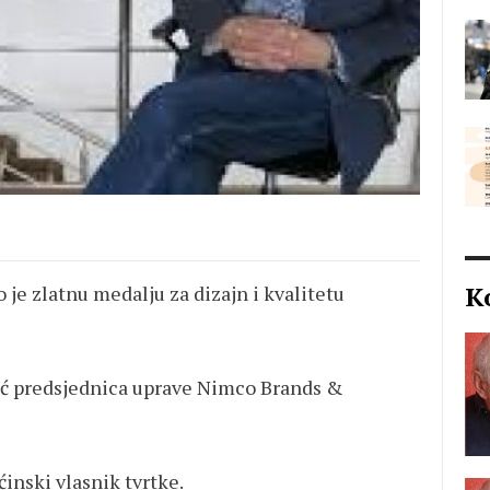
K
 je zlatnu medalju za dizajn i kvalitetu
ić predsjednica uprave Nimco Brands &
inski vlasnik tvrtke.