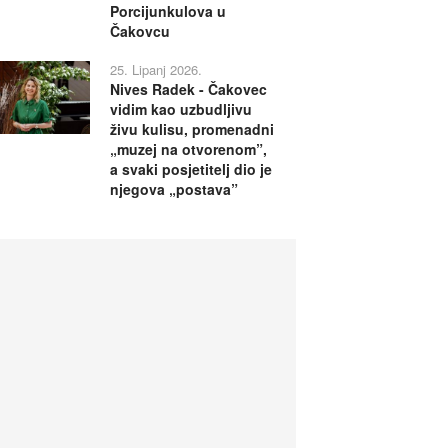
Porcijunkulova u
Čakovcu
25. Lipanj 2026.
Nives Radek - Čakovec
vidim kao uzbudljivu
živu kulisu, promenadni
„muzej na otvorenom”,
a svaki posjetitelj dio je
njegova „postava”