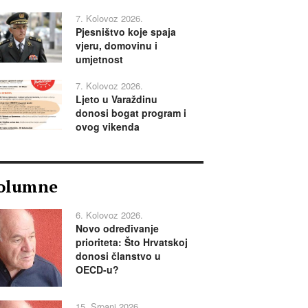
7. Kolovoz 2026.
Pjesništvo koje spaja
vjeru, domovinu i
umjetnost
7. Kolovoz 2026.
Ljeto u Varaždinu
donosi bogat program i
ovog vikenda
olumne
6. Kolovoz 2026.
Novo određivanje
prioriteta: Što Hrvatskoj
donosi članstvo u
OECD-u?
15. Srpanj 2026.