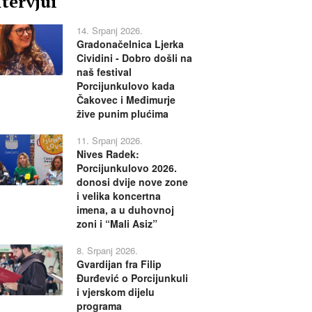
ntervjui
14. Srpanj 2026.
Gradonačelnica Ljerka
Cividini - Dobro došli na
naš festival
Porcijunkulovo kada
Čakovec i Međimurje
žive punim plućima
11. Srpanj 2026.
Nives Radek:
Porcijunkulovo 2026.
donosi dvije nove zone
i velika koncertna
imena, a u duhovnoj
zoni i “Mali Asiz”
8. Srpanj 2026.
Gvardijan fra Filip
Đurđević o Porcijunkuli
i vjerskom dijelu
programa