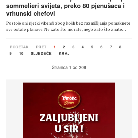
sommelieri svijeta, preko 80 pjenušaca i
vrhunski chefovi
Postoje oni rijetki vikendi zbog kojih bez razmišljanja pomaknete
sve ostale planove. Ne zato što morate, nego zato što znate…
POČETAK
PRET
1
2
3
4
5
6
7
8
9
10
SLJEDEĆE
KRAJ
Stranica 1 od 208