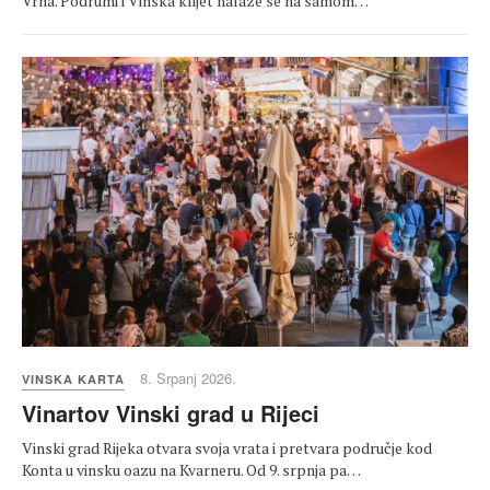
Vrha. Podrumi i Vinska klijet nalaze se na samom…
8. Srpanj 2026.
VINSKA KARTA
Vinartov Vinski grad u Rijeci
Vinski grad Rijeka otvara svoja vrata i pretvara područje kod
Konta u vinsku oazu na Kvarneru. Od 9. srpnja pa…