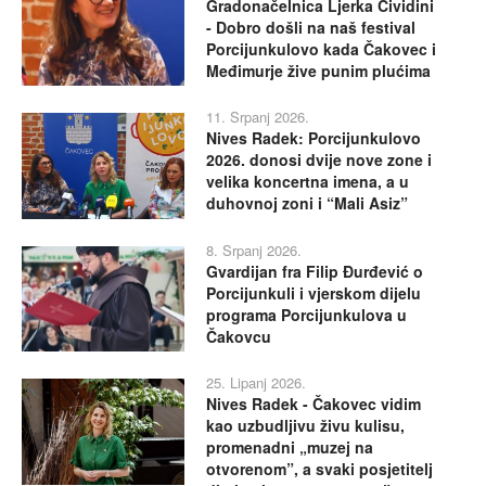
Gradonačelnica Ljerka Cividini
- Dobro došli na naš festival
Porcijunkulovo kada Čakovec i
Međimurje žive punim plućima
11. Srpanj 2026.
Nives Radek: Porcijunkulovo
2026. donosi dvije nove zone i
velika koncertna imena, a u
duhovnoj zoni i “Mali Asiz”
8. Srpanj 2026.
Gvardijan fra Filip Đurđević o
Porcijunkuli i vjerskom dijelu
programa Porcijunkulova u
Čakovcu
25. Lipanj 2026.
Nives Radek - Čakovec vidim
kao uzbudljivu živu kulisu,
promenadni „muzej na
otvorenom”, a svaki posjetitelj