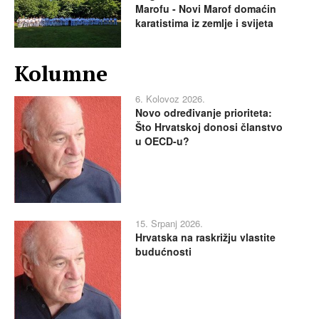
Marofu - Novi Marof domaćin
karatistima iz zemlje i svijeta
Kolumne
6. Kolovoz 2026.
Novo određivanje prioriteta:
Što Hrvatskoj donosi članstvo
u OECD-u?
15. Srpanj 2026.
Hrvatska na raskrižju vlastite
budućnosti