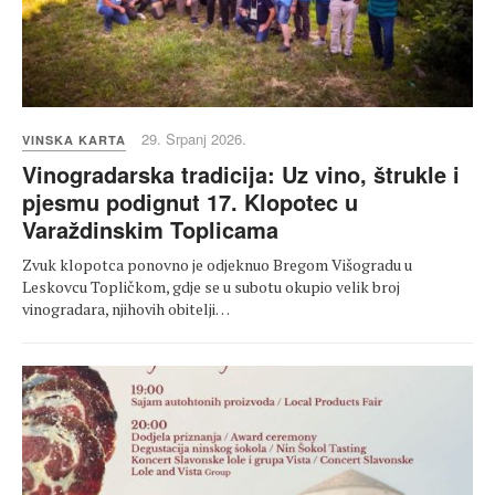
29. Srpanj 2026.
VINSKA KARTA
Vinogradarska tradicija: Uz vino, štrukle i
pjesmu podignut 17. Klopotec u
Varaždinskim Toplicama
Zvuk klopotca ponovno je odjeknuo Bregom Višogradu u
Leskovcu Topličkom, gdje se u subotu okupio velik broj
vinogradara, njihovih obitelji…