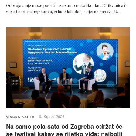
Odbrojavanje može početi – za samo nekoliko dana Crikvenica će
zasjati u ritmu mjehurića, vrhunskih okusa i ljetne zabave. U…
6. Srpanj 2026.
VINSKA KARTA
Na samo pola sata od Zagreba održat će
se festival kakav se rijetko viđa: najbolji