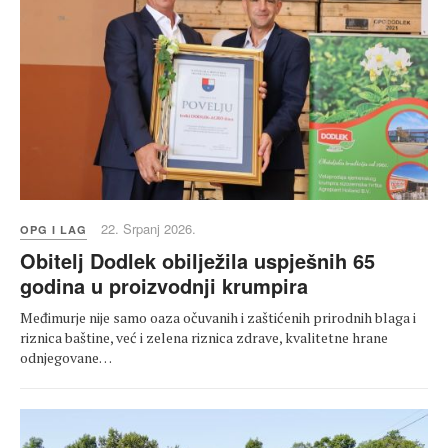
22. Srpanj 2026.
OPG I LAG
Obitelj Dodlek obilježila uspješnih 65
godina u proizvodnji krumpira
Međimurje nije samo oaza očuvanih i zaštićenih prirodnih blaga i
riznica baštine, već i zelena riznica zdrave, kvalitetne hrane
odnjegovane…