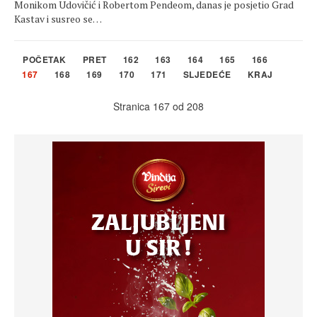
Monikom Udovičić i Robertom Pendeom, danas je posjetio Grad
Kastav i susreo se…
POČETAK
PRET
162
163
164
165
166
167
168
169
170
171
SLJEDEĆE
KRAJ
Stranica 167 od 208