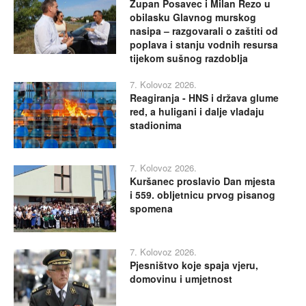
Župan Posavec i Milan Rezo u
obilasku Glavnog murskog
nasipa – razgovarali o zaštiti od
poplava i stanju vodnih resursa
tijekom sušnog razdoblja
7. Kolovoz 2026.
Reagiranja - HNS i država glume
red, a huligani i dalje vladaju
stadionima
7. Kolovoz 2026.
Kuršanec proslavio Dan mjesta
i 559. obljetnicu prvog pisanog
spomena
7. Kolovoz 2026.
Pjesništvo koje spaja vjeru,
domovinu i umjetnost