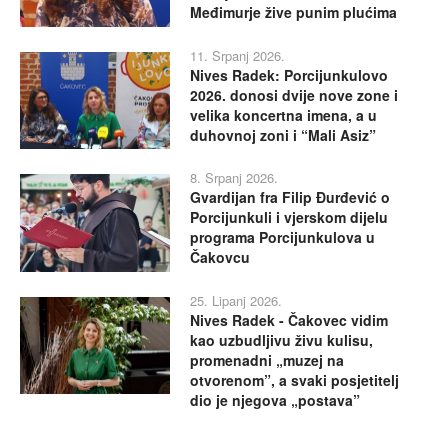
Međimurje žive punim plućima
11. Srpanj 2026.
Nives Radek: Porcijunkulovo
2026. donosi dvije nove zone i
velika koncertna imena, a u
duhovnoj zoni i “Mali Asiz”
8. Srpanj 2026.
Gvardijan fra Filip Đurđević o
Porcijunkuli i vjerskom dijelu
programa Porcijunkulova u
Čakovcu
25. Lipanj 2026.
Nives Radek - Čakovec vidim
kao uzbudljivu živu kulisu,
promenadni „muzej na
otvorenom”, a svaki posjetitelj
dio je njegova „postava”