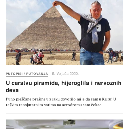
5. Veljača 2020.
PUTOPISI / PUTOVANJA
U carstvu piramida, hijeroglifa i nervoznih
deva
Puno pješčane prašine u zraku govorilo mi je da sam u Kairu! U
teškim ranojutarnjim satima na aerodromu sam čekao…