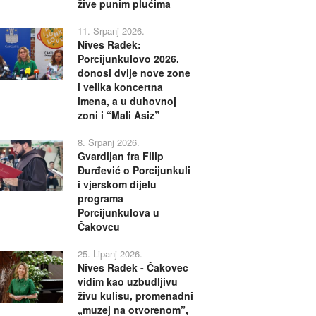
žive punim plućima
11. Srpanj 2026.
Nives Radek:
Porcijunkulovo 2026.
donosi dvije nove zone
i velika koncertna
imena, a u duhovnoj
zoni i “Mali Asiz”
8. Srpanj 2026.
Gvardijan fra Filip
Đurđević o Porcijunkuli
i vjerskom dijelu
programa
Porcijunkulova u
Čakovcu
25. Lipanj 2026.
Nives Radek - Čakovec
vidim kao uzbudljivu
živu kulisu, promenadni
„muzej na otvorenom”,