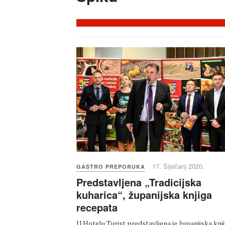
17. Siječanj 2020.
GASTRO PREPORUKA
Predstavljena „Tradicijska
kuharica“, županijska knjiga
recepata
U Hotelu Turist predstavljena je županijska knj