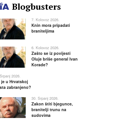
Blogbusters
7. Kolovoz 2026.
Knin mora pripadati
braniteljima
6. Kolovoz 2026.
Zašto se iz povijesti
Oluje briše general Ivan
Korade?
 Srpanj 2026.
 je u Hrvatskoj
sta zabranjeno?
30. Srpanj 2026.
Zakon štiti bjegunce,
branitelji trunu na
sudovima