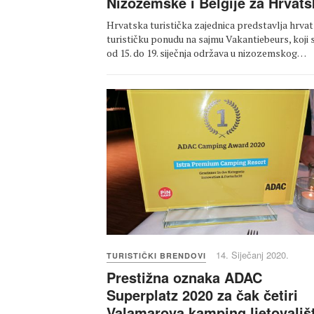
Nizozemske i Belgije za Hrvat
Hrvatska turistička zajednica predstavlja hrva
turističku ponudu na sajmu Vakantiebeurs, koji 
od 15. do 19. siječnja održava u nizozemskog…
14. Siječanj 2020.
TURISTIČKI BRENDOVI
Prestižna oznaka ADAC
Superplatz 2020 za čak četiri
Valamarova kamping ljetovališ