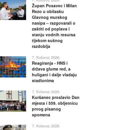
Župan Posavec i Milan
Rezo u obilasku
Glavnog murskog
nasipa – razgovarali o
zaštiti od poplava i
stanju vodnih resursa
tijekom sušnog
razdoblja
7. Kolovoz 2026.
Reagiranja - HNS i
država glume red, a
huligani i dalje vladaju
stadionima
7. Kolovoz 2026.
Kuršanec proslavio Dan
mjesta i 559. obljetnicu
prvog pisanog
spomena
7. Kolovoz 2026.