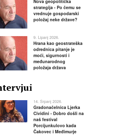
Nova geopolitička
strategija - Po čemu se
vrednuje gospodarski
položaj neke države?
9. Lipanj 2026.
Hrana kao geostrateška
odrednica pitanje je
moći, sigurnosti i
međunarodnog
položaja država
ntervjui
14. Srpanj 2026.
Gradonačelnica Ljerka
Cividini - Dobro došli na
naš festival
Porcijunkulovo kada
Čakovec i Međimurje