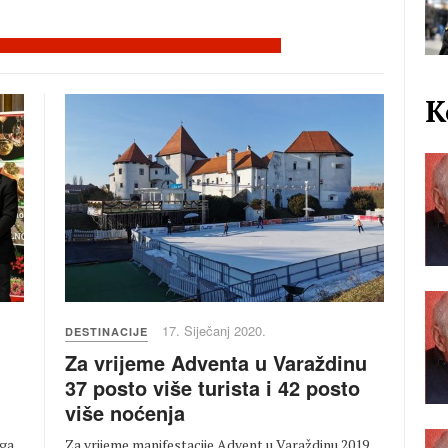
K
17. Siječanj 2020.
DESTINACIJE
Za vrijeme Adventa u Varaždinu
37 posto više turista i 42 posto
više noćenja
Za vrijeme manifestacije Advent u Varaždinu 2019.
iga