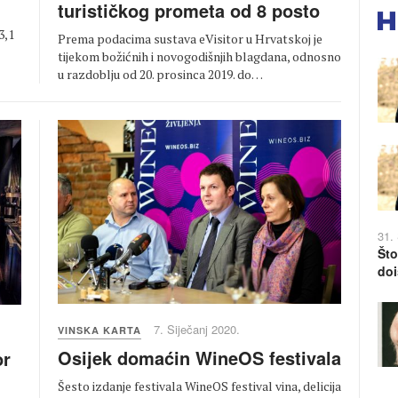
turističkog prometa od 8 posto
3,1
Prema podacima sustava eVisitor u Hrvatskoj je
tijekom božićnih i novogodišnjih blagdana, odnosno
u razdoblju od 20. prosinca 2019. do…
31.
Što
doi
7. Siječanj 2020.
VINSKA KARTA
Osijek domaćin WineOS festivala
or
Šesto izdanje festivala WineOS festival vina, delicija