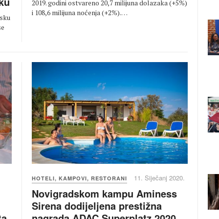
sku
2019. godini ostvareno 20,7 milijuna dolazaka (+5%)
i 108,6 milijuna noćenja (+2%).…
tsku
se
11. Siječanj 2020.
HOTELI, KAMPOVI, RESTORANI
Novigradskom kampu Aminess
Sirena dodijeljena prestižna
nagrada ADAC Superplatz 2020
ta