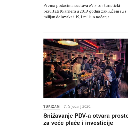
Prema podacima sustava eVisitor turistički
rezultati Kvarnera u 2019. godini zaključeni su s 
milijun dolazaka i 19,1 milijun noćenja.…
7. Siječanj 2020.
TURIZAM
Snižavanje PDV-a otvara prost
za veće plaće i investicije