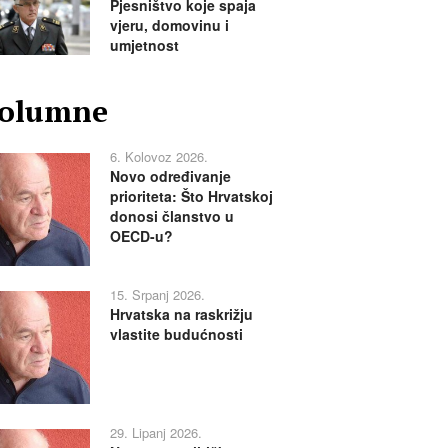
Pjesništvo koje spaja
vjeru, domovinu i
umjetnost
olumne
6. Kolovoz 2026.
Novo određivanje
prioriteta: Što Hrvatskoj
donosi članstvo u
OECD-u?
15. Srpanj 2026.
Hrvatska na raskrižju
vlastite budućnosti
29. Lipanj 2026.