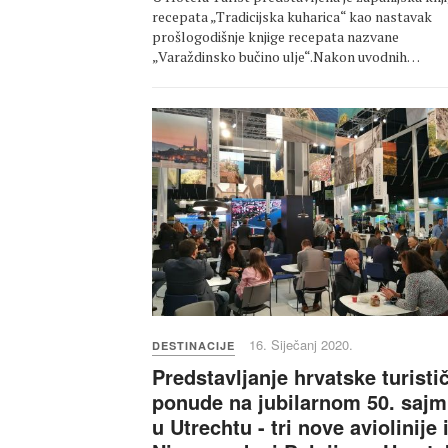
recepata „Tradicijska kuharica“ kao nastavak
prošlogodišnje knjige recepata nazvane
„Varaždinsko bučino ulje“.Nakon uvodnih…
16. Siječanj 2020.
DESTINACIJE
Predstavljanje hrvatske turisti
ponude na jubilarnom 50. saj
u Utrechtu - tri nove aviolinije 