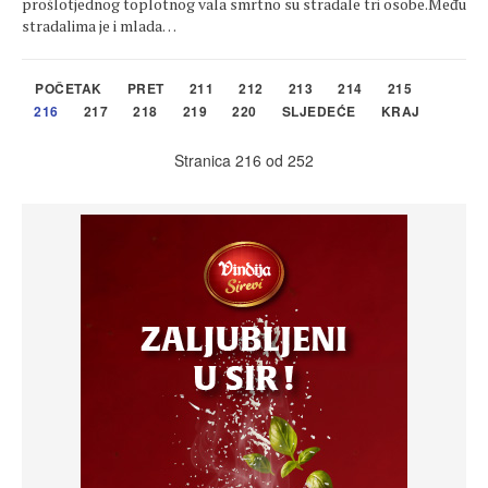
prošlotjednog toplotnog vala smrtno su stradale tri osobe.Među
stradalima je i mlada…
POČETAK
PRET
211
212
213
214
215
216
217
218
219
220
SLJEDEĆE
KRAJ
Stranica 216 od 252