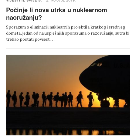
VIJESTI IZ SVIJETA
Počinje li nova utrka u nuklearnom
naoružanju?
Sporazum o eliminaciji nuklearnih projektila kratkog i srednjeg
dometa, jedan od najuspješnijih sporazuma o razoružanju, sutra bi
trebao postati povijest.…