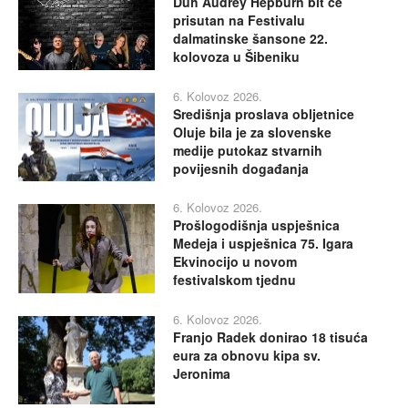
Duh Audrey Hepburn bit će
prisutan na Festivalu
dalmatinske šansone 22.
kolovoza u Šibeniku
6. Kolovoz 2026.
Središnja proslava obljetnice
Oluje bila je za slovenske
medije putokaz stvarnih
povijesnih događanja
6. Kolovoz 2026.
Prošlogodišnja uspješnica
Medeja i uspješnica 75. Igara
Ekvinocijo u novom
festivalskom tjednu
6. Kolovoz 2026.
Franjo Radek donirao 18 tisuća
eura za obnovu kipa sv.
Jeronima