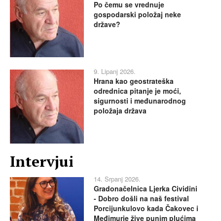
Po čemu se vrednuje
gospodarski položaj neke
države?
9. Lipanj 2026.
Hrana kao geostrateška
odrednica pitanje je moći,
sigurnosti i međunarodnog
položaja država
Intervjui
14. Srpanj 2026.
Gradonačelnica Ljerka Cividini
- Dobro došli na naš festival
Porcijunkulovo kada Čakovec i
Međimurje žive punim plućima