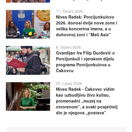
11. Srpanj 2026.
Nives Radek: Porcijunkulovo
2026. donosi dvije nove zone i
velika koncertna imena, a u
duhovnoj zoni i “Mali Asiz”
8. Srpanj 2026.
Gvardijan fra Filip Đurđević o
Porcijunkuli i vjerskom dijelu
programa Porcijunkulova u
Čakovcu
25. Lipanj 2026.
Nives Radek - Čakovec vidim
kao uzbudljivu živu kulisu,
promenadni „muzej na
otvorenom”, a svaki posjetitelj
dio je njegova „postava”