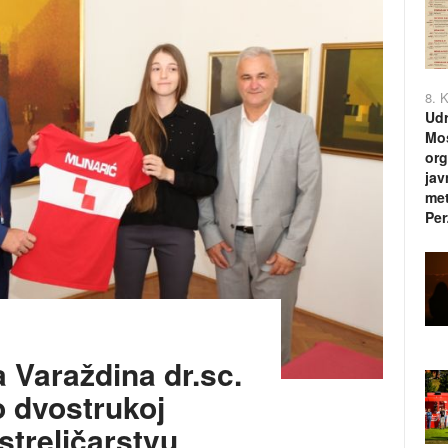
8. 
Udr
Mos
org
jav
met
Per
 Varaždina dr.sc.
o dvostrukoj
 streličarstvu