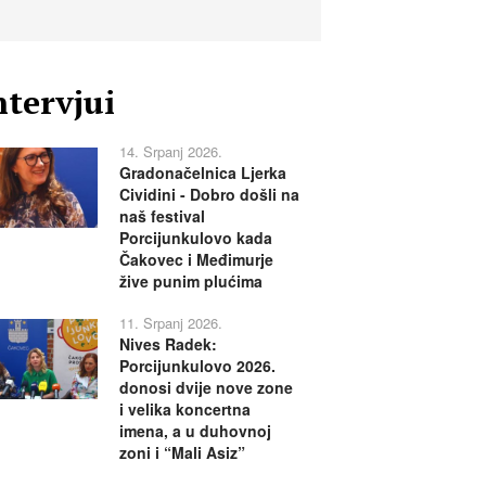
ntervjui
14. Srpanj 2026.
Gradonačelnica Ljerka
Cividini - Dobro došli na
naš festival
Porcijunkulovo kada
Čakovec i Međimurje
žive punim plućima
11. Srpanj 2026.
Nives Radek:
Porcijunkulovo 2026.
donosi dvije nove zone
i velika koncertna
imena, a u duhovnoj
zoni i “Mali Asiz”