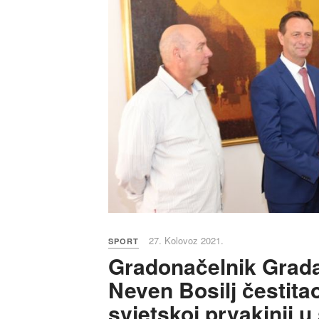
27. Kolovoz 2021.
SPORT
Gradonačelnik Grada
Neven Bosilj čestita
svjetskoj prvakinji u