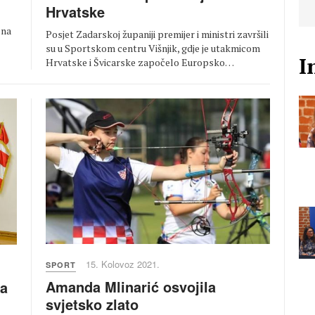
Hrvatske
 na
Posjet Zadarskoj županiji premijer i ministri završili
su u Sportskom centru Višnjik, gdje je utakmicom
I
Hrvatske i Švicarske započelo Europsko…
15. Kolovoz 2021.
SPORT
Amanda Mlinarić osvojila
za
svjetsko zlato