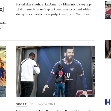
Hrvatska streličarka Amanda Mlinarić osvojila je
oj
zlatnu medalju na Svjetskom prvenstvu mladih u
disciplini složeni luk u poljskom gradu Wroclawu.
…
anda
m
…
11. Kolovoz 2021.
SPORT