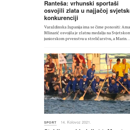
Ranteša: vrhunski sportaši
osvojili zlata u najjačoj svjetsk
konkurenciji
Varaždinska županija ima se čime ponositi: Am
Mlinarić osvojila je zlatnu medalju na Svjetsko
juniorskom prvenstvu u streličarstvu, a Marin
14. Kolovoz 2021.
SPORT