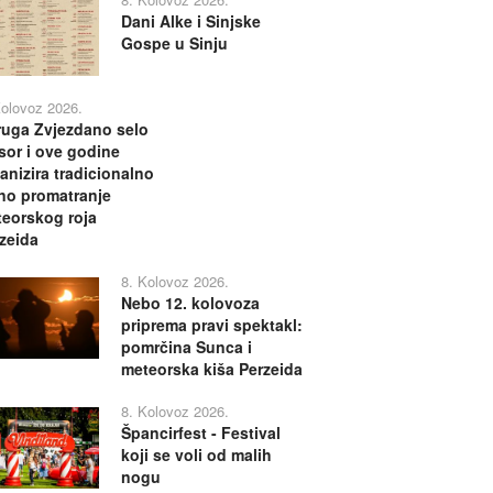
Dani Alke i Sinjske
Gospe u Sinju
Kolovoz 2026.
uga Zvjezdano selo
or i ove godine
anizira tradicionalno
no promatranje
eorskog roja
zeida
8. Kolovoz 2026.
Nebo 12. kolovoza
priprema pravi spektakl:
pomrčina Sunca i
meteorska kiša Perzeida
8. Kolovoz 2026.
Špancirfest - Festival
koji se voli od malih
nogu