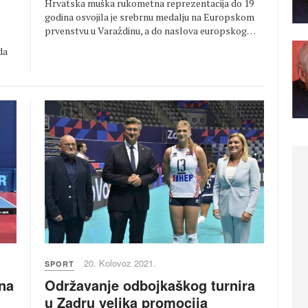
Hrvatska muška rukometna reprezentacija do 19
godina osvojila je srebrnu medalju na Europskom
prvenstvu u Varaždinu, a do naslova europskog…
da
20. Kolovoz 2021.
SPORT
Održavanje odbojkaškog turnira
na
u Zadru velika promocija