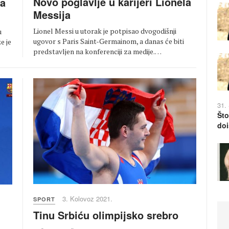
Novo poglavlje u karijeri Lionela
na
Messija
Lionel Messi u utorak je potpisao dvogodišnji
u
ugovor s Paris Saint-Germainom, a danas će biti
e je
predstavljen na konferenciji za medije.…
31.
Što
doi
3. Kolovoz 2021.
SPORT
Tinu Srbiću olimpijsko srebro
d