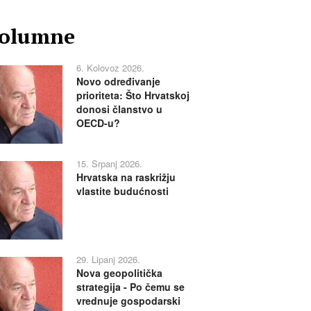
olumne
6. Kolovoz 2026.
Novo određivanje
prioriteta: Što Hrvatskoj
donosi članstvo u
OECD-u?
15. Srpanj 2026.
Hrvatska na raskrižju
vlastite budućnosti
29. Lipanj 2026.
Nova geopolitička
strategija - Po čemu se
vrednuje gospodarski