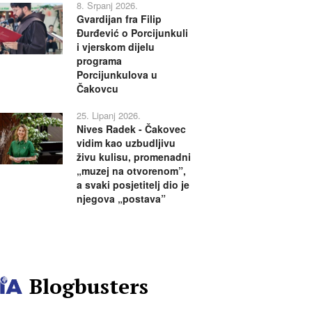
8. Srpanj 2026.
Gvardijan fra Filip
Đurđević o Porcijunkuli
i vjerskom dijelu
programa
Porcijunkulova u
Čakovcu
25. Lipanj 2026.
Nives Radek - Čakovec
vidim kao uzbudljivu
živu kulisu, promenadni
„muzej na otvorenom”,
a svaki posjetitelj dio je
njegova „postava”
Blogbusters