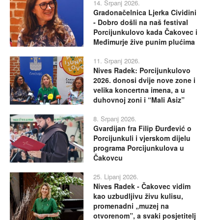
14. Srpanj 2026.
Gradonačelnica Ljerka Cividini
- Dobro došli na naš festival
Porcijunkulovo kada Čakovec i
Međimurje žive punim plućima
11. Srpanj 2026.
Nives Radek: Porcijunkulovo
2026. donosi dvije nove zone i
velika koncertna imena, a u
duhovnoj zoni i “Mali Asiz”
8. Srpanj 2026.
Gvardijan fra Filip Đurđević o
Porcijunkuli i vjerskom dijelu
programa Porcijunkulova u
Čakovcu
25. Lipanj 2026.
Nives Radek - Čakovec vidim
kao uzbudljivu živu kulisu,
promenadni „muzej na
otvorenom”, a svaki posjetitelj