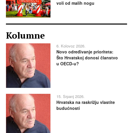
voli od malih nogu
Kolumne
6. Kolovoz 2026.
Novo određivanje prioriteta:
Što Hrvatskoj donosi članstvo
u OECD-u?
15. Srpanj 2026.
Hrvatska na raskrižju vlastite
budućnosti