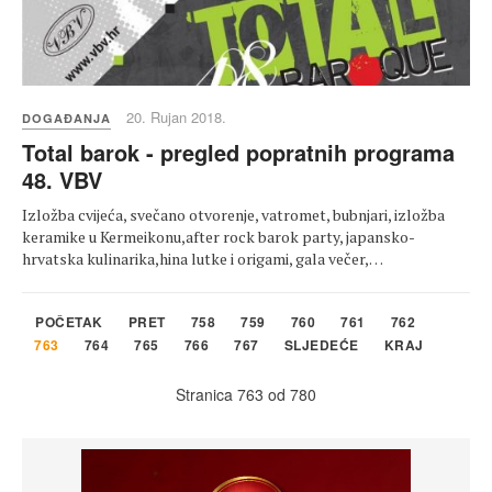
20. Rujan 2018.
DOGAĐANJA
Total barok - pregled popratnih programa
48. VBV
Izložba cvijeća, svečano otvorenje, vatromet, bubnjari, izložba
keramike u Kermeikonu,after rock barok party, japansko-
hrvatska kulinarika,hina lutke i origami, gala večer,…
POČETAK
PRET
758
759
760
761
762
763
764
765
766
767
SLJEDEĆE
KRAJ
Stranica 763 od 780