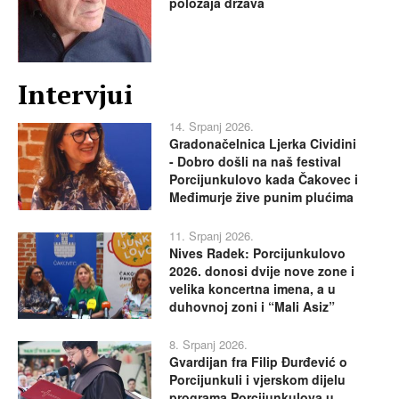
položaja država
Intervjui
14. Srpanj 2026.
Gradonačelnica Ljerka Cividini
- Dobro došli na naš festival
Porcijunkulovo kada Čakovec i
Međimurje žive punim plućima
11. Srpanj 2026.
Nives Radek: Porcijunkulovo
2026. donosi dvije nove zone i
velika koncertna imena, a u
duhovnoj zoni i “Mali Asiz”
8. Srpanj 2026.
Gvardijan fra Filip Đurđević o
Porcijunkuli i vjerskom dijelu
programa Porcijunkulova u