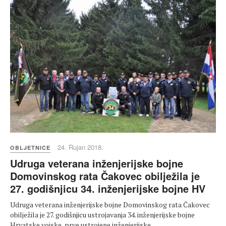
24. Rujan 2018.
OBLJETNICE
Udruga veterana inženjerijske bojne
Domovinskog rata Čakovec obilježila je
27. godišnjicu 34. inženjerijske bojne HV
Udruga veterana inženjerijske bojne Domovinskog rata Čakovec
obilježila je 27. godišnjicu ustrojavanja 34. inženjerijske bojne
Hrvatske vojske, prve ustrojene inženjerijske…