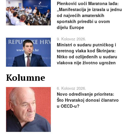
Plenković uoči Maratona lađa:
„Manifestacija je izrasla u jednu
od najvećih amaterskih
sportskih priredbi u ovom
dijelu Europe
9. Kolovoz 2026.
Ministri o sudaru putničkog i
teretnog vlaka kod Škrinjara:
Nitko od ozlijeđenih u sudaru
vlakova nije životno ugrožen
Kolumne
6. Kolovoz 2026.
Novo određivanje prioriteta:
Što Hrvatskoj donosi članstvo
u OECD-u?