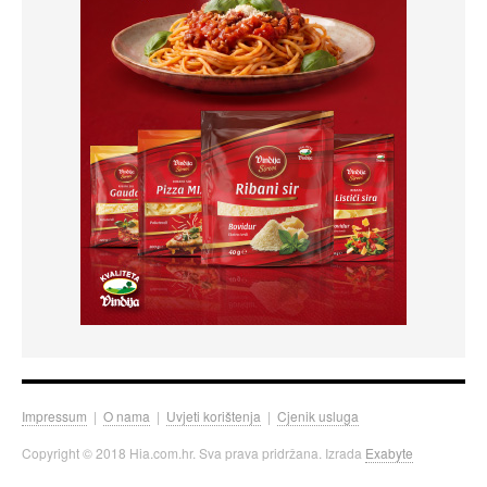
Impressum
|
O nama
|
Uvjeti korištenja
|
Cjenik usluga
Copyright © 2018 Hia.com.hr. Sva prava pridržana. Izrada
Exabyte