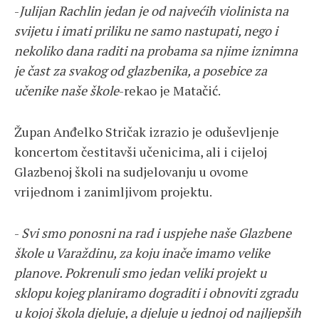
-
Julijan Rachlin jedan je od najvećih violinista na
svijetu i imati priliku ne samo nastupati, nego i
nekoliko dana raditi na probama sa njime iznimna
je čast za svakog od glazbenika, a posebice za
učenike naše škole
-rekao je Matačić.
Župan Anđelko Stričak izrazio je oduševljenje
koncertom čestitavši učenicima, ali i cijeloj
Glazbenoj školi na sudjelovanju u ovome
vrijednom i zanimljivom projektu.
-
Svi smo ponosni na rad i uspjehe naše Glazbene
škole u Varaždinu, za koju inače imamo velike
planove. Pokrenuli smo jedan veliki projekt u
sklopu kojeg planiramo dograditi i obnoviti zgradu
u kojoj škola djeluje, a djeluje u jednoj od najljepših