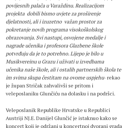
povijesnih palača u Varaždinu. Realizacijom
projekta dobili bismo uvjete za proširenje
djelatnosti, ali i izuzetno važan prostor za
pokretanje novih programa visokoškolskog
obrazovanja. Svi nastupi, osvojene medalje i
nagrade učenika i profesora Glazbene škole
potvrđuju da je to potrebno. Lijepo je bilo u
Musikvereinu u Grazu i uživati u izvedbama
učenika naše škole, ali i ostalih partnerskih škola te
im svima skupa čestitam na ovome uspjehu
- rekao
je župan Stričak zahvalivši se pritom i
veleposlaniku Glunčiću na dolasku i na podršci.
Veleposlanik Republike Hrvatske u Republici
Austriji NJ.E. Danijel Glunčić je istaknuo kako se
koncert koji je održani u koncertnoj dvorani grada