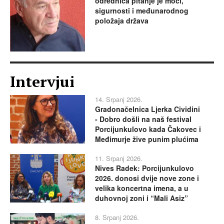
odrednica pitanje je moći,
sigurnosti i međunarodnog
položaja država
Intervjui
14. Srpanj 2026.
Gradonačelnica Ljerka Cividini
- Dobro došli na naš festival
Porcijunkulovo kada Čakovec i
Međimurje žive punim plućima
11. Srpanj 2026.
Nives Radek: Porcijunkulovo
2026. donosi dvije nove zone i
velika koncertna imena, a u
duhovnoj zoni i “Mali Asiz”
8. Srpanj 2026.