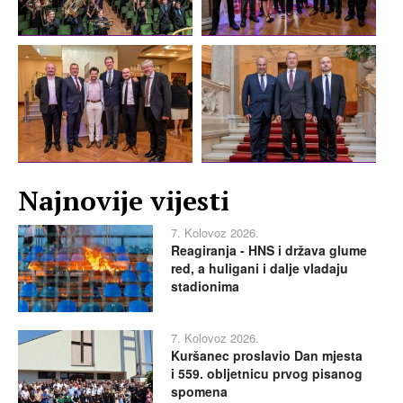
Najnovije vijesti
7. Kolovoz 2026.
Reagiranja - HNS i država glume
red, a huligani i dalje vladaju
stadionima
7. Kolovoz 2026.
Kuršanec proslavio Dan mjesta
i 559. obljetnicu prvog pisanog
spomena