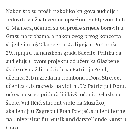
Nakon što su prošli nekoliko krugova audicije i
redovito vježbali veoma opsežno i zahtjevno djelo
G. Mahlera, učenici su od prošle srijede boravili u
Grazu na probama, a nakon ovog prvog koncerta
slijede im još 2 koncerta, 27. lipnja u Portorožu i
29. lipnja u talijanskom gradu Saccile. Priliku da
sudjeluju u ovom projektu od učenika Glazbene
škole u Varaždinu dobile su Patricija Percl,
učenica 2. b razreda na trombonu i Dora Strelec,
učenica 4. b. razreda na violini. Uz Patriciju i Doru,
orkestru su se pridružili i bivši učenici Glazbene
škole, Vid Ilčić, student viole na Muzičkoj
akademiji u Zagrebu i Fran Povijač, student horne
na Universität für Musik und darstellende Kunst u
Grazu.