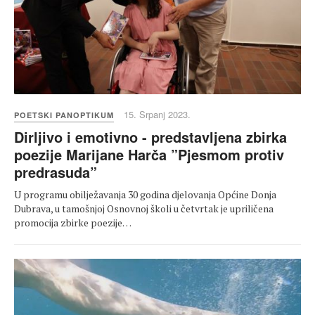
15. Srpanj 2023.
POETSKI PANOPTIKUM
Dirljivo i emotivno - predstavljena zbirka
poezije Marijane Harča ”Pjesmom protiv
predrasuda”
U programu obilježavanja 30 godina djelovanja Općine Donja
Dubrava, u tamošnjoj Osnovnoj školi u četvrtak je upriličena
promocija zbirke poezije…