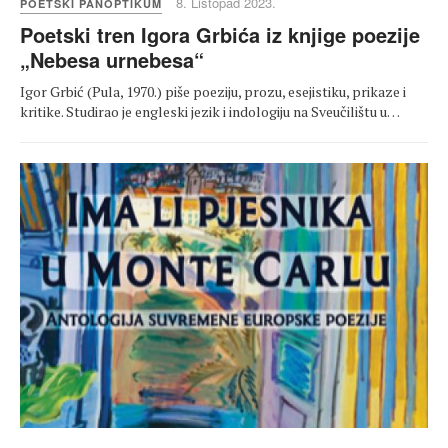
8. Listopad 2023.
POETSKI PANOPTIKUM
Poetski tren Igora Grbića iz knjige poezije
„Nebesa urnebesa“
Igor Grbić (Pula, 1970.) piše poeziju, prozu, esejistiku, prikaze i
kritike. Studirao je engleski jezik i indologiju na Sveučilištu u…