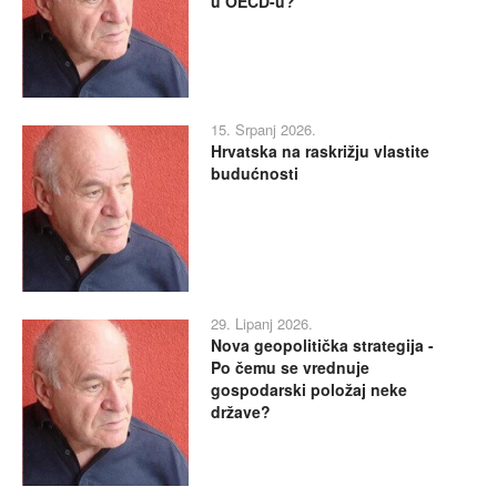
u OECD-u?
15. Srpanj 2026.
Hrvatska na raskrižju vlastite
budućnosti
29. Lipanj 2026.
Nova geopolitička strategija -
Po čemu se vrednuje
gospodarski položaj neke
države?