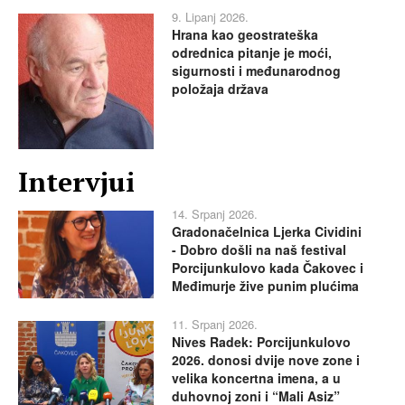
9. Lipanj 2026.
Hrana kao geostrateška
odrednica pitanje je moći,
sigurnosti i međunarodnog
položaja država
Intervjui
14. Srpanj 2026.
Gradonačelnica Ljerka Cividini
- Dobro došli na naš festival
Porcijunkulovo kada Čakovec i
Međimurje žive punim plućima
11. Srpanj 2026.
Nives Radek: Porcijunkulovo
2026. donosi dvije nove zone i
velika koncertna imena, a u
duhovnoj zoni i “Mali Asiz”