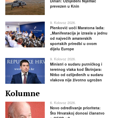
Dinari: Ozlijeđeni Nijemac
prevezen u Knin
9. Kolovoz 2026.
Plenković uoči Maratona lađa:
„Manifestacija je izrasla u jednu
od najvećih amaterskih
sportskih priredbi u ovom
dijelu Europe
9. Kolovoz 2026.
Ministri o sudaru putničkog i
teretnog vlaka kod Škrinjara:
Nitko od ozlijeđenih u sudaru
vlakova nije životno ugrožen
Kolumne
6. Kolovoz 2026.
Novo određivanje prioriteta:
Što Hrvatskoj donosi članstvo