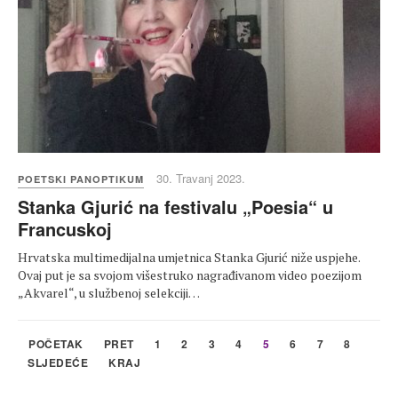
30. Travanj 2023.
POETSKI PANOPTIKUM
Stanka Gjurić na festivalu „Poesia“ u
Francuskoj
Hrvatska multimedijalna umjetnica Stanka Gjurić niže uspjehe.
Ovaj put je sa svojom višestruko nagrađivanom video poezijom
„Akvarel“, u službenoj selekciji…
POČETAK
PRET
1
2
3
4
5
6
7
8
SLJEDEĆE
KRAJ