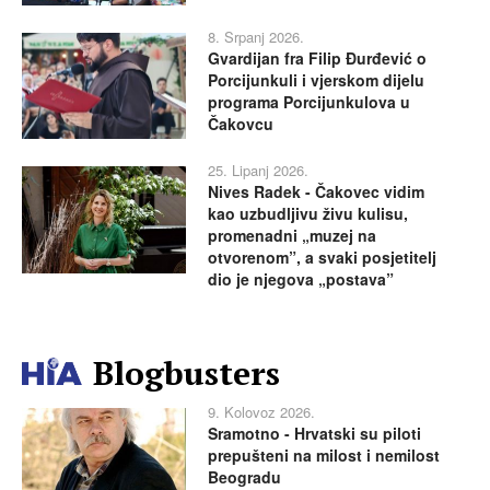
8. Srpanj 2026.
Gvardijan fra Filip Đurđević o
Porcijunkuli i vjerskom dijelu
programa Porcijunkulova u
Čakovcu
25. Lipanj 2026.
Nives Radek - Čakovec vidim
kao uzbudljivu živu kulisu,
promenadni „muzej na
otvorenom”, a svaki posjetitelj
dio je njegova „postava”
Blogbusters
9. Kolovoz 2026.
Sramotno - Hrvatski su piloti
prepušteni na milost i nemilost
Beogradu