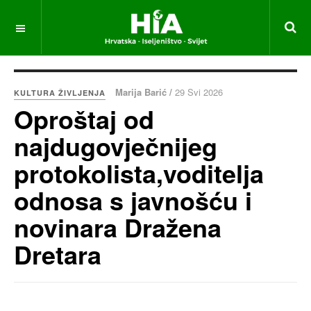
Marija Barić /
29 Svi 2026
KULTURA ŽIVLJENJA
Oproštaj od
najdugovječnijeg
protokolista,voditelja
odnosa s javnošću i
novinara Dražena
Dretara