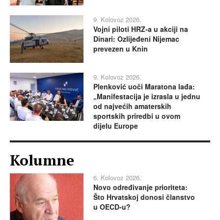
9. Kolovoz 2026.
Vojni piloti HRZ-a u akciji na
Dinari: Ozlijeđeni Nijemac
prevezen u Knin
9. Kolovoz 2026.
Plenković uoči Maratona lađa:
„Manifestacija je izrasla u jednu
od najvećih amaterskih
sportskih priredbi u ovom
dijelu Europe
Kolumne
6. Kolovoz 2026.
Novo određivanje prioriteta:
Što Hrvatskoj donosi članstvo
u OECD-u?