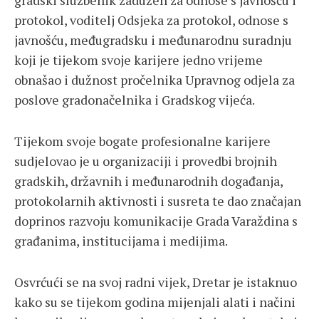
gradski službenik zadužen za odnose s javnošću i
protokol, voditelj Odsjeka za protokol, odnose s
javnošću, međugradsku i međunarodnu suradnju
koji je tijekom svoje karijere jedno vrijeme
obnašao i dužnost pročelnika Upravnog odjela za
poslove gradonačelnika i Gradskog vijeća.
Tijekom svoje bogate profesionalne karijere
sudjelovao je u organizaciji i provedbi brojnih
gradskih, državnih i međunarodnih događanja,
protokolarnih aktivnosti i susreta te dao značajan
doprinos razvoju komunikacije Grada Varaždina s
građanima, institucijama i medijima.
Osvrćući se na svoj radni vijek, Dretar je istaknuo
kako su se tijekom godina mijenjali alati i načini