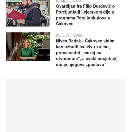
8. Srpanj 2026.
Gvardijan fra Filip Đurđević o
Porcijunkuli i vjerskom dijelu
programa Porcijunkulova u
Čakovcu
25. Lipanj 2026.
Nives Radek - Čakovec vidim
kao uzbudljivu živu kulisu,
promenadni „muzej na
otvorenom”, a svaki posjetitelj
dio je njegova „postava”