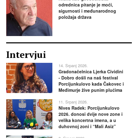
odrednica pitanje je moći,
sigurnosti i međunarodnog
položaja država
Intervjui
14. Srpanj 2026.
Gradonačelnica Ljerka Cividini
- Dobro došli na naš festival
Porcijunkulovo kada Čakovec i
Međimurje žive punim plućima
11. Srpanj 2026.
Nives Radek: Porcijunkulovo
2026. donosi dvije nove zone i
velika koncertna imena, a u
duhovnoj zoni i “Mali Asiz”