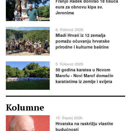
Franjo Radek donirao 18 tisuća
eura za obnovu kipa sv.
Jeronima
6. Kolovoz 2026.
Mladi Hrvati iz 12 zemalja
pomažu očuvanju hrvatske
prirodne i kulturne baštine
5. Kolovoz 2026.
50 godina karatea u Novom
Marofu - Novi Marof domaćin
karatistima iz zemlje i svijeta
Kolumne
15. Srpanj 2026.
Hrvatska na raskrižju vlastite
budućnosti