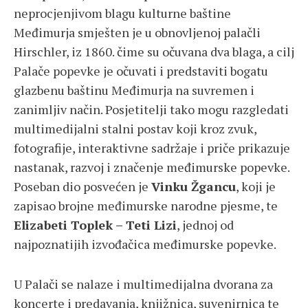
neprocjenjivom blagu kulturne baštine
Međimurja smješten je u obnovljenoj palačli
Hirschler, iz 1860. čime su očuvana dva blaga, a cilj
Palače popevke je očuvati i predstaviti bogatu
glazbenu baštinu Međimurja na suvremen i
zanimljiv način. Posjetitelji tako mogu razgledati
multimedijalni stalni postav koji kroz zvuk,
fotografije, interaktivne sadržaje i priče prikazuje
nastanak, razvoj i značenje međimurske popevke.
Poseban dio posvećen je
Vinku Žgancu
, koji je
zapisao brojne međimurske narodne pjesme, te
Elizabeti Toplek – Teti Lizi
, jednoj od
najpoznatijih izvođačica međimurske popevke.
U Palači se nalaze i multimedijalna dvorana za
koncerte i predavanja, knjižnica, suvenirnica te