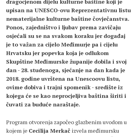
dragocjenom dijelu kulturne baštine koji je
upisan na UNESCO-ovu Reprezentativnu listu
nematerijalne kulturne baštine čovječanstva.
Ponos, zajedništvo i ljubav prema zavičaju
osjećali su se na svakom koraku jer događaj
je to važan za cijelo Međimurje pa i cijelu
Hrvatsku jer popevka koja je odlukom
Skupštine Međimurske županije dobila i svoj
dan - 28. studenoga, sjećanje na dan kada je
2018. godine uvrštena na Unescoovu listu,
ovime dobiva i trajni spomenik - središte iz
kojega će se kao neprocjeljiva baština širiti i
čuvati za buduće naraštaje.
Program otvorenja započeo glazbenim uvodom u
kojem je
Cecilija Merkač
izvela međimursku