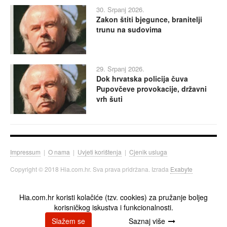
30. Srpanj 2026.
Zakon štiti bjegunce, branitelji
trunu na sudovima
29. Srpanj 2026.
Dok hrvatska policija čuva
Pupovčeve provokacije, državni
vrh šuti
Impressum
|
O nama
|
Uvjeti korištenja
|
Cjenik usluga
Copyright © 2018 Hia.com.hr. Sva prava pridržana. Izrada
Exabyte
Hia.com.hr koristi kolačiće (tzv. cookies) za pružanje boljeg
korisničkog iskustva i funkcionalnosti.
Slažem se
Saznaj više