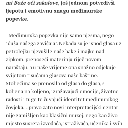
mi Bože oči sokolove
, još jednom potvrdivši
ljepotu i emotivnu snagu međimurske
popevke.
- Međimurska popevka nije samo pjesma, nego
"duša našega zavičaja". Nekada su je ispod glasa uz
petrolejku pjevušile naše bake i majke nad
zipkom, prenoseći materinju riječ novom
naraštaju, a u naše vrijeme ona snažno odjekuje
svijetom tisućama glasova naše baštine.
Stoljećima se prenosila od glasa do glasa, s
koljena na koljeno, izražavajući emocije, životne
radosti i tuge te čuvajući identitet međimurskog
čovjeka. Upravo zato novi interpretacijski centar
nije zamišljen kao klasični muzej, nego kao živo
mjesto susreta izvođača, istraživača, učenika i svih