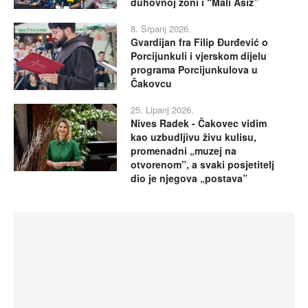
duhovnoj zoni i “Mali Asiz”
8. Srpanj 2026.
Gvardijan fra Filip Đurđević o
Porcijunkuli i vjerskom dijelu
programa Porcijunkulova u
Čakovcu
25. Lipanj 2026.
Nives Radek - Čakovec vidim
kao uzbudljivu živu kulisu,
promenadni „muzej na
otvorenom”, a svaki posjetitelj
dio je njegova „postava”