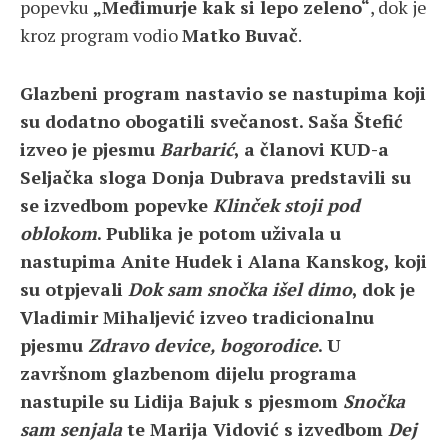
popevku
„Međimurje kak si lepo zeleno“
, dok je
kroz program vodio
Matko Buvač
.
Glazbeni program nastavio se nastupima koji
su dodatno obogatili svečanost. Saša Štefić
izveo je pjesmu
Barbarić
, a članovi KUD-a
Seljačka sloga Donja Dubrava predstavili su
se izvedbom popevke
Klinček stoji pod
oblokom
. Publika je potom uživala u
nastupima Anite Hudek i Alana Kanskog, koji
su otpjevali
Dok sam snočka išel dimo
, dok je
Vladimir Mihaljević izveo tradicionalnu
pjesmu
Zdravo device, bogorodice
. U
završnom glazbenom dijelu programa
nastupile su Lidija Bajuk s pjesmom
Snočka
sam senjala
te Marija Vidović s izvedbom
Dej