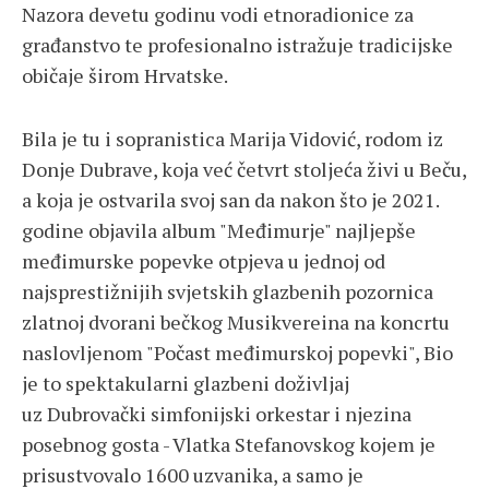
Nazora devetu godinu vodi etnoradionice za
građanstvo te profesionalno istražuje tradicijske
običaje širom Hrvatske.
Bila je tu i sopranistica Marija Vidović, rodom iz
Donje Dubrave, koja već četvrt stoljeća živi u Beču,
a koja je ostvarila svoj san da nakon što je 2021.
godine objavila album "Međimurje" najljepše
međimurske popevke otpjeva u jednoj od
najsprestižnijih svjetskih glazbenih pozornica
zlatnoj dvorani bečkog Musikvereina na koncrtu
naslovljenom "Počast međimurskoj popevki", Bio
je to spektakularni glazbeni doživljaj
uz Dubrovački simfonijski orkestar i njezina
posebnog gosta - Vlatka Stefanovskog kojem je
prisustvovalo 1600 uzvanika, a samo je