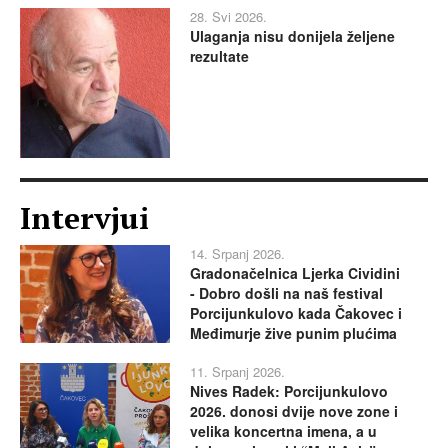
28. Svi 2026.
Ulaganja nisu donijela željene
rezultate
Intervjui
14. Srpanj 2026.
Gradonačelnica Ljerka Cividini
- Dobro došli na naš festival
Porcijunkulovo kada Čakovec i
Međimurje žive punim plućima
11. Srpanj 2026.
Nives Radek: Porcijunkulovo
2026. donosi dvije nove zone i
velika koncertna imena, a u