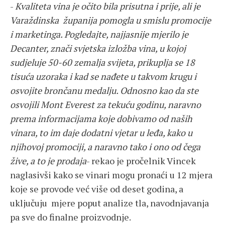
-
Kvaliteta vina je očito bila prisutna i prije, ali je
Varaždinska županija pomogla u smislu promocije
i marketinga. Pogledajte, najjasnije mjerilo je
Decanter, znači svjetska izložba vina, u kojoj
sudjeluje 50-60 zemalja svijeta, prikuplja se 18
tisuća uzoraka i kad se nađete u takvom krugu i
osvojite brončanu medalju. Odnosno kao da ste
osvojili Mont Everest za tekuću godinu, naravno
prema informacijama koje dobivamo od naših
vinara, to im daje dodatni vjetar u leđa, kako u
njihovoj promociji, a naravno tako i ono od čega
žive, a to je prodaja
- rekao je pročelnik Vincek
naglasivši kako se vinari mogu pronaći u 12 mjera
koje se provode već više od deset godina, a
uključuju mjere poput analize tla, navodnjavanja
pa sve do finalne proizvodnje.