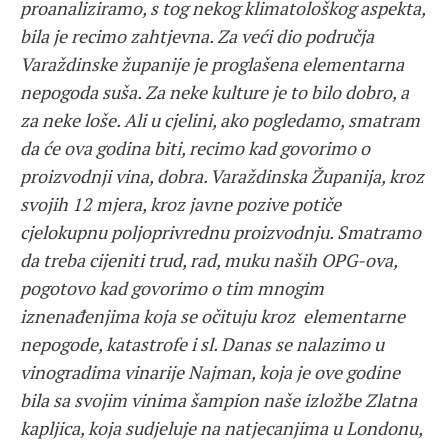
proanaliziramo, s tog nekog klimatološkog aspekta,
bila je recimo zahtjevna. Za veći dio područja
Varaždinske županije je proglašena elementarna
nepogoda suša. Za neke kulture je to bilo dobro, a
za neke loše. Ali u cjelini, ako pogledamo, smatram
da će ova godina biti, recimo kad govorimo o
proizvodnji vina, dobra. Varaždinska Županija, kroz
svojih 12 mjera, kroz javne pozive potiče
cjelokupnu poljoprivrednu proizvodnju. Smatramo
da treba cijeniti trud, rad, muku naših OPG-ova,
pogotovo kad govorimo o tim mnogim
iznenađenjima koja se očituju kroz elementarne
nepogode, katastrofe i sl. Danas se nalazimo u
vinogradima vinarije Najman, koja je ove godine
bila sa svojim vinima šampion naše izložbe Zlatna
kapljica, koja sudjeluje na natjecanjima u Londonu,