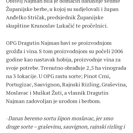
Obitelj Najman bila je domaćin današnje sedme
Županijske berbe, u kojoj su sudjelovali i župan
Anđelko Stričak, predsjednik Županijske
skupštine Krunoslav Lukačić te pročelnici.
OPG Dragutin Najman bavi se proizvodnjom
grožđa i vina. S tom proizvodnjom su počeli 2006
godine kao nastavak hobija, proizvodnje vina za
svoje potrebe. Trenutno obrađuje 2,5 ha vinograda
na 3 lokacije. U OPG rastu sorte; Pinot Crni,
Portugizac, Sauvignon, Rajnski Rizling, Graševina,
Moslavac i Muškat Žuti, a vlasnik Dragutin
Najman zadovoljan je urodom i berbom.
-
Danas beremo sortu šipon moslavac, jer smo
druge sorte – graševinu, sauvignon, rajnski rizling i