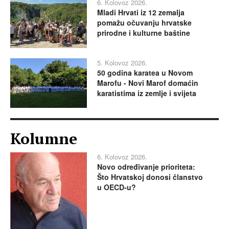
6. Kolovoz 2026.
Mladi Hrvati iz 12 zemalja
pomažu očuvanju hrvatske
prirodne i kulturne baštine
5. Kolovoz 2026.
50 godina karatea u Novom
Marofu - Novi Marof domaćin
karatistima iz zemlje i svijeta
Kolumne
6. Kolovoz 2026.
Novo određivanje prioriteta:
Što Hrvatskoj donosi članstvo
u OECD-u?