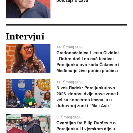
položaja država
Intervjui
14. Srpanj 2026.
Gradonačelnica Ljerka Cividini
- Dobro došli na naš festival
Porcijunkulovo kada Čakovec i
Međimurje žive punim plućima
11. Srpanj 2026.
Nives Radek: Porcijunkulovo
2026. donosi dvije nove zone i
velika koncertna imena, a u
duhovnoj zoni i “Mali Asiz”
8. Srpanj 2026.
Gvardijan fra Filip Đurđević o
Porcijunkuli i vjerskom dijelu