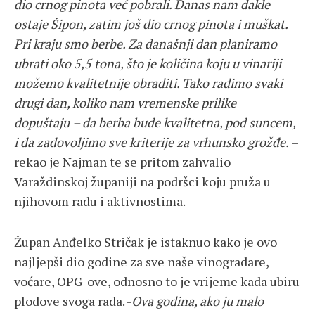
dio crnog pinota već pobrali. Danas nam dakle
ostaje Šipon, zatim još dio crnog pinota i muškat.
Pri kraju smo berbe. Za današnji dan planiramo
ubrati oko 5,5 tona, što je količina koju u vinariji
možemo kvalitetnije obraditi. Tako radimo svaki
drugi dan, koliko nam vremenske prilike
dopuštaju
– da berba bude kvalitetna, pod suncem,
i da zadovoljimo sve kriterije za vrhunsko grožđe.
–
rekao je Najman te se pritom zahvalio
Varaždinskoj županiji na podršci koju pruža u
njihovom radu i aktivnostima.
Župan Anđelko Stričak je istaknuo kako je ovo
najljepši dio godine za sve naše vinogradare,
voćare, OPG-ove, odnosno to je vrijeme kada ubiru
plodove svoga rada. -
Ova godina, ako ju malo