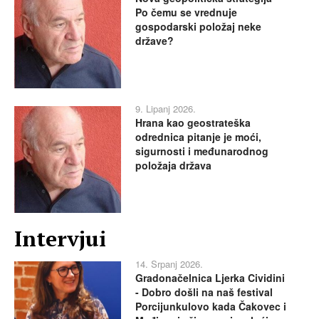
Po čemu se vrednuje
gospodarski položaj neke
države?
9. Lipanj 2026.
Hrana kao geostrateška
odrednica pitanje je moći,
sigurnosti i međunarodnog
položaja država
Intervjui
14. Srpanj 2026.
Gradonačelnica Ljerka Cividini
- Dobro došli na naš festival
Porcijunkulovo kada Čakovec i