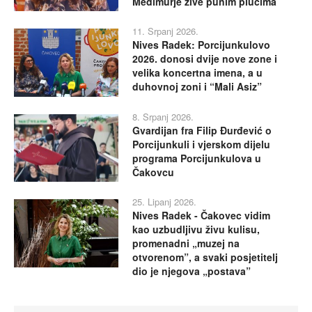
Međimurje žive punim plućima
11. Srpanj 2026.
Nives Radek: Porcijunkulovo
2026. donosi dvije nove zone i
velika koncertna imena, a u
duhovnoj zoni i “Mali Asiz”
8. Srpanj 2026.
Gvardijan fra Filip Đurđević o
Porcijunkuli i vjerskom dijelu
programa Porcijunkulova u
Čakovcu
25. Lipanj 2026.
Nives Radek - Čakovec vidim
kao uzbudljivu živu kulisu,
promenadni „muzej na
otvorenom”, a svaki posjetitelj
dio je njegova „postava”