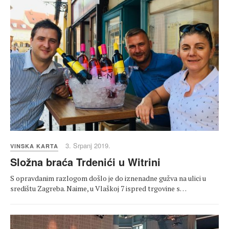
3. Srpanj 2019.
VINSKA KARTA
Složna braća Trdenići u Witrini
S opravdanim razlogom došlo je do iznenadne gužva na ulici u
središtu Zagreba. Naime, u Vlaškoj 7 ispred trgovine s…