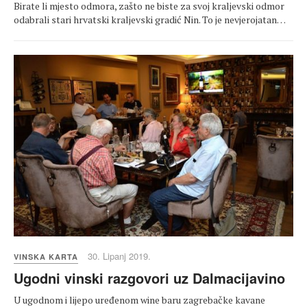
Birate li mjesto odmora, zašto ne biste za svoj kraljevski odmor
odabrali stari hrvatski kraljevski gradić Nin. To je nevjerojatan…
30. Lipanj 2019.
VINSKA KARTA
Ugodni vinski razgovori uz Dalmacijavino
U ugodnom i lijepo uređenom wine baru zagrebačke kavane