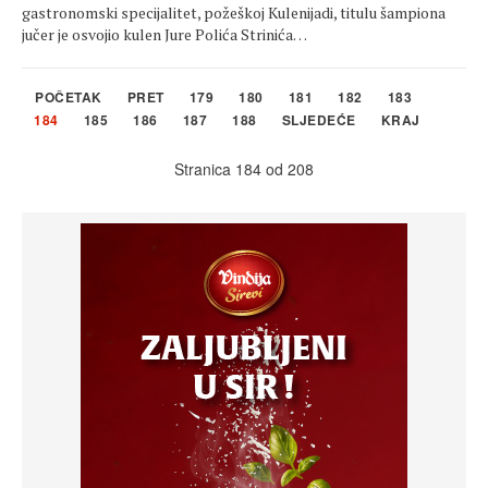
gastronomski specijalitet, požeškoj Kulenijadi, titulu šampiona
jučer je osvojio kulen Jure Polića Strinića…
POČETAK
PRET
179
180
181
182
183
184
185
186
187
188
SLJEDEĆE
KRAJ
Stranica 184 od 208