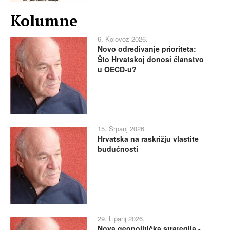
Kolumne
6. Kolovoz 2026.
Novo određivanje prioriteta:
Što Hrvatskoj donosi članstvo
u OECD-u?
15. Srpanj 2026.
Hrvatska na raskrižju vlastite
budućnosti
29. Lipanj 2026.
Nova geopolitička strategija -