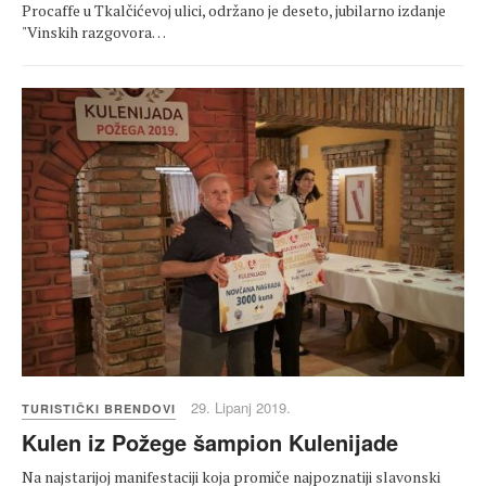
Procaffe u Tkalčićevoj ulici, održano je deseto, jubilarno izdanje
"Vinskih razgovora…
29. Lipanj 2019.
TURISTIČKI BRENDOVI
Kulen iz Požege šampion Kulenijade
Na najstarijoj manifestaciji koja promiče najpoznatiji slavonski