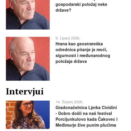
gospodarski položaj neke
države?
9. Lipanj 2026.
Hrana kao geostrateška
odrednica pitanje je moći,
sigurnosti i međunarodnog
položaja država
Intervjui
14. Srpanj 2026.
Gradonačelnica Ljerka Cividini
- Dobro došli na naš festival
Porcijunkulovo kada Čakovec i
Međimurje žive punim plućima