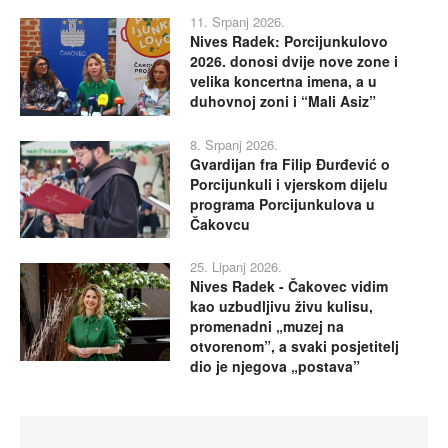
11. Srpanj 2026.
Nives Radek: Porcijunkulovo
2026. donosi dvije nove zone i
velika koncertna imena, a u
duhovnoj zoni i “Mali Asiz”
8. Srpanj 2026.
Gvardijan fra Filip Đurđević o
Porcijunkuli i vjerskom dijelu
programa Porcijunkulova u
Čakovcu
25. Lipanj 2026.
Nives Radek - Čakovec vidim
kao uzbudljivu živu kulisu,
promenadni „muzej na
otvorenom”, a svaki posjetitelj
dio je njegova „postava”