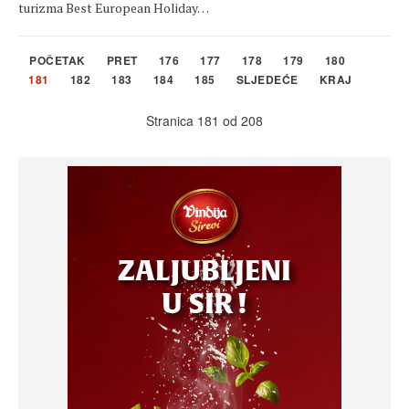
turizma Best European Holiday…
POČETAK
PRET
176
177
178
179
180
181
182
183
184
185
SLJEDEĆE
KRAJ
Stranica 181 od 208