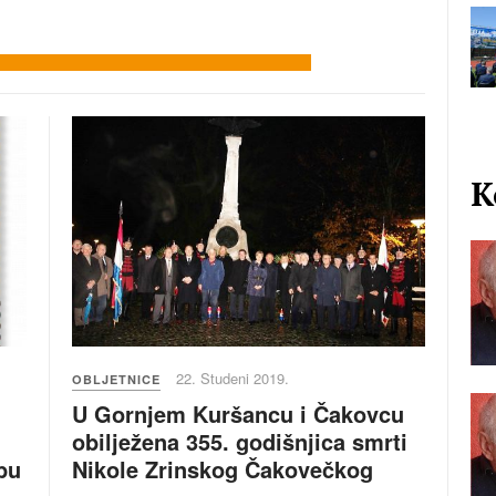
K
22. Studeni 2019.
OBLJETNICE
U Gornjem Kuršancu i Čakovcu
obilježena 355. godišnjica smrti
Nikole Zrinskog Čakovečkog
bu