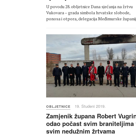
U povodu 28. obljetnice Dana sjećanja na žrtvu
Vukovara – grada simbola hrvatske slobode,
ponosa i otpora, delegacija Međimurske župan
19. Studeni 2019.
OBLJETNICE
Zamjenik župana Robert Vugri
odao počast svim braniteljima 
svim nedužnim žrtvama