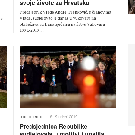
svoje živote za Hrvatsku
Predsjednik Vlade Andrej Plenković, s članovima
Vlade, sudjelovao je danas u Vukovaru na
se
obilježavanju Dana sjećanja na žrtvu Vukovara
1991.-2019.…
18. Studeni 2019.
OBLJETNICE
Predsjednica Republike
sudjelovala u molitvi i upalila