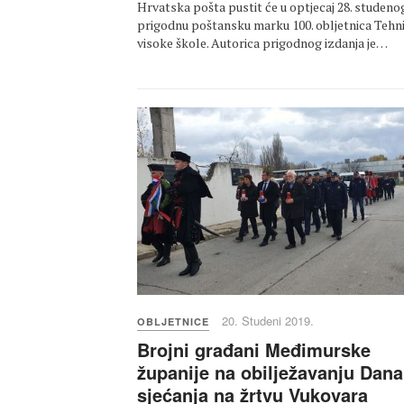
Hrvatska pošta pustit će u optjecaj 28. studeno
prigodnu poštansku marku 100. obljetnica Tehn
visoke škole. Autorica prigodnog izdanja je…
20. Studeni 2019.
OBLJETNICE
Brojni građani Međimurske
županije na obilježavanju Dana
sjećanja na žrtvu Vukovara