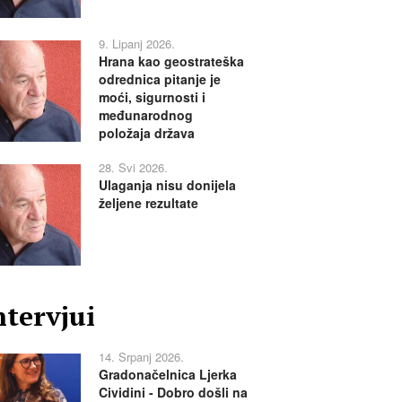
9. Lipanj 2026.
Hrana kao geostrateška
odrednica pitanje je
moći, sigurnosti i
međunarodnog
položaja država
28. Svi 2026.
Ulaganja nisu donijela
željene rezultate
ntervjui
14. Srpanj 2026.
Gradonačelnica Ljerka
Cividini - Dobro došli na