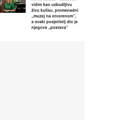
vidim kao uzbudljivu
živu kulisu, promenadni
„muzej na otvorenom”,
a svaki posjetitelj dio je
njegova „postava”