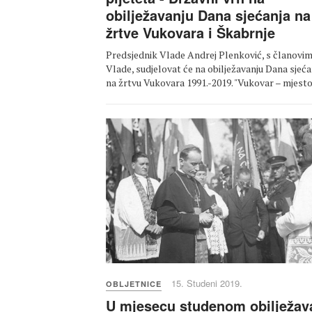
obilježavanju Dana sjećanja na
žrtve Vukovara i Škabrnje
Predsjednik Vlade Andrej Plenković, s članovi
Vlade, sudjelovat će na obilježavanju Dana sjeća
na žrtvu Vukovara 1991.-2019. "Vukovar – mjes
15. Studeni 2019.
OBLJETNICE
U mjesecu studenom obilježav