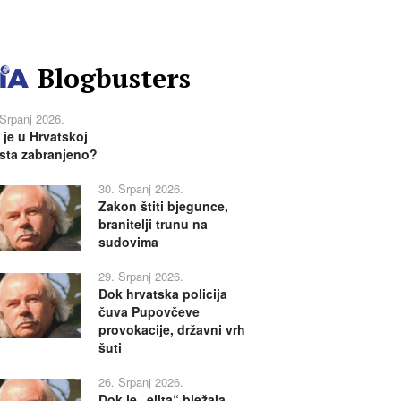
Blogbusters
 Srpanj 2026.
 je u Hrvatskoj
sta zabranjeno?
30. Srpanj 2026.
Zakon štiti bjegunce,
branitelji trunu na
sudovima
29. Srpanj 2026.
Dok hrvatska policija
čuva Pupovčeve
provokacije, državni vrh
šuti
26. Srpanj 2026.
Dok je „elita“ bježala,