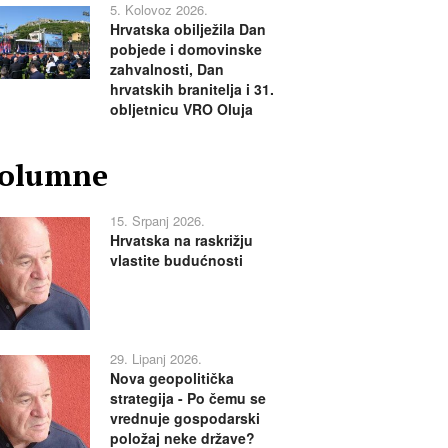
5. Kolovoz 2026.
Hrvatska obilježila Dan
pobjede i domovinske
zahvalnosti, Dan
hrvatskih branitelja i 31.
obljetnicu VRO Oluja
olumne
15. Srpanj 2026.
Hrvatska na raskrižju
vlastite budućnosti
29. Lipanj 2026.
Nova geopolitička
strategija - Po čemu se
vrednuje gospodarski
položaj neke države?