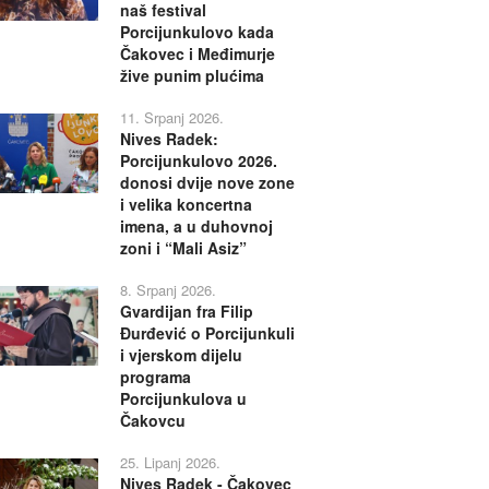
naš festival
Porcijunkulovo kada
Čakovec i Međimurje
žive punim plućima
11. Srpanj 2026.
Nives Radek:
Porcijunkulovo 2026.
donosi dvije nove zone
i velika koncertna
imena, a u duhovnoj
zoni i “Mali Asiz”
8. Srpanj 2026.
Gvardijan fra Filip
Đurđević o Porcijunkuli
i vjerskom dijelu
programa
Porcijunkulova u
Čakovcu
25. Lipanj 2026.
Nives Radek - Čakovec