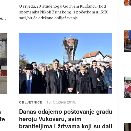
U srijedu, 20. studenog u Gornjem Kuršancu (kod
spomenika Nikoli Zrinskom), s početkom u 15:30
sati, bit će održano obilježavanje…
ije…
18. Studeni 2019.
OBLJETNICE
Danas odajemo poštovanje gradu
n
heroju Vukovaru, svim
te
braniteljima i žrtvama koji su dali