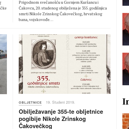
Prigodnom svečanošću u Gornjem Kuršancu i
g
Čakovcu, 20. studenog obilježena je 355. godišnjica
ičke
smrti Nikole Zrinskog Čakovečkog, hrvatskog
bana, vojskovođe…
I
19. Studeni 2019.
OBLJETNICE
Obilježavanje 355-te obljetnice
pogibije Nikole Zrinskog
Čakovečkog