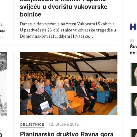
svijeću u dvorištu vukovarske
bolnice
Danas je dan sjećanja na žrtvu Vukovara i Škabrnje.
ma
U predvečerje 28. obljetnice vukovarske tragedije u
nja
Domovinskom ratu, diljem Hrvatske…
to…
31.
Što
doi
12. Studeni 2019.
OBLJETNICE
Planinarsko društvo Ravna gora
a