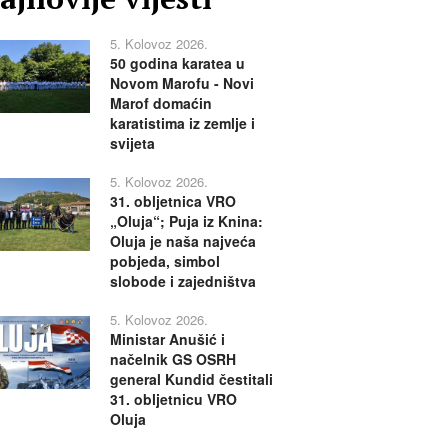
5. Kolovoz 2026.
50 godina karatea u
Novom Marofu - Novi
Marof domaćin
karatistima iz zemlje i
svijeta
5. Kolovoz 2026.
31. obljetnica VRO
„Oluja“; Puja iz Knina:
Oluja je naša najveća
pobjeda, simbol
slobode i zajedništva
5. Kolovoz 2026.
Ministar Anušić i
načelnik GS OSRH
general Kundid čestitali
31. obljetnicu VRO
Oluja