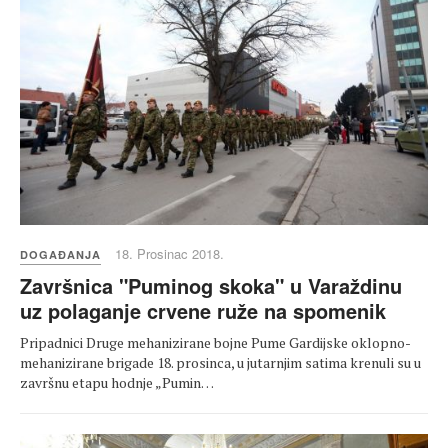
18. Prosinac 2018.
DOGAĐANJA
Završnica "Puminog skoka" u Varaždinu
uz polaganje crvene ruže na spomenik
Pripadnici Druge mehanizirane bojne Pume Gardijske oklopno-
mehanizirane brigade 18. prosinca, u jutarnjim satima krenuli su u
završnu etapu hodnje „Pumin…