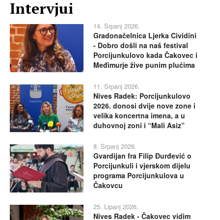
Intervjui
14. Srpanj 2026.
Gradonačelnica Ljerka Cividini
- Dobro došli na naš festival
Porcijunkulovo kada Čakovec i
Međimurje žive punim plućima
11. Srpanj 2026.
Nives Radek: Porcijunkulovo
2026. donosi dvije nove zone i
velika koncertna imena, a u
duhovnoj zoni i “Mali Asiz”
8. Srpanj 2026.
Gvardijan fra Filip Đurđević o
Porcijunkuli i vjerskom dijelu
programa Porcijunkulova u
Čakovcu
25. Lipanj 2026.
Nives Radek - Čakovec vidim