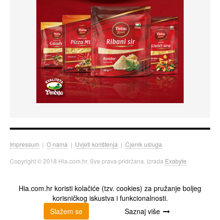
Impressum
|
O nama
|
Uvjeti korištenja
|
Cjenik usluga
Copyright © 2018 Hia.com.hr. Sva prava pridržana. Izrada
Exabyte
Hia.com.hr koristi kolačiće (tzv. cookies) za pružanje boljeg
korisničkog iskustva i funkcionalnosti.
Slažem se
Saznaj više