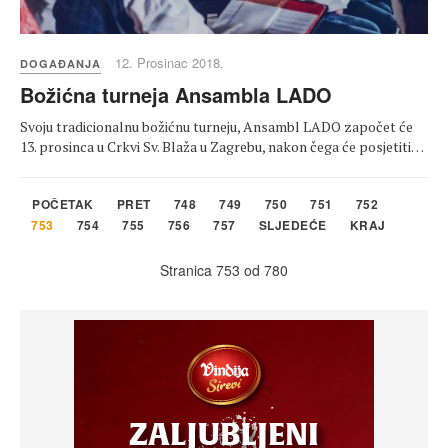
12. Prosinac 2018.
DOGAĐANJA
Božićna turneja Ansambla LADO
Svoju tradicionalnu božićnu turneju, Ansambl LADO započet će
13. prosinca u Crkvi Sv. Blaža u Zagrebu, nakon čega će posjetiti…
POČETAK
PRET
748
749
750
751
752
753
754
755
756
757
SLJEDEĆE
KRAJ
Stranica 753 od 780