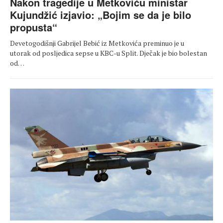
Nakon tragedije u Metkoviću ministar
Kujundžić izjavio: „Bojim se da je bilo
propusta“
Devetogodišnji Gabrijel Bebić iz Metkovića preminuo je u
utorak od posljedica sepse u KBC-u Split. Dječak je bio bolestan
od…