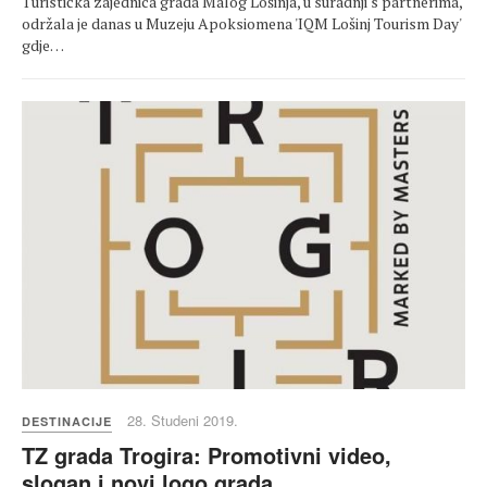
Turistička zajednica grada Malog Lošinja, u suradnji s partnerima,
održala je danas u Muzeju Apoksiomena 'IQM Lošinj Tourism Day'
gdje…
28. Studeni 2019.
DESTINACIJE
TZ grada Trogira: Promotivni video,
slogan i novi logo grada