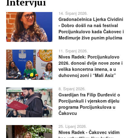
Intervjui
14. Srpanj 2026.
Gradonačelnica Ljerka Cividini
- Dobro došli na naš festival
Porcijunkulovo kada Čakovec i
Međimurje žive punim plućima
11. Srpanj 2026.
Nives Radek: Porcijunkulovo
2026. donosi dvije nove zone i
velika koncertna imena, a u
duhovnoj zoni i “Mali Asiz”
8. Srpanj 2026.
Gvardijan fra Filip Đurđević o
Porcijunkuli i vjerskom dijelu
programa Porcijunkulova u
Čakovcu
25. Lipanj 2026.
Nives Radek - Čakovec vidim