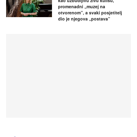
kao uzbudljivu živu kulisu,
promenadni „muzej na
otvorenom”, a svaki posjetitelj
dio je njegova „postava”